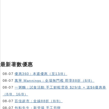
最新著數優惠
08-07
優惠360：本週優惠（至13/8）
08-07
萬寧 Mannings：全場無門檻 即享88折（8/8）
08-07
一粥麵：試食活動 手工鮮蝦雲吞 $29/盒 + 送$6優惠券
（8/8、16/8）
08-07
百佳超市：全線88折（8/8）
08-07
包點先生：新登場 手工煎餅