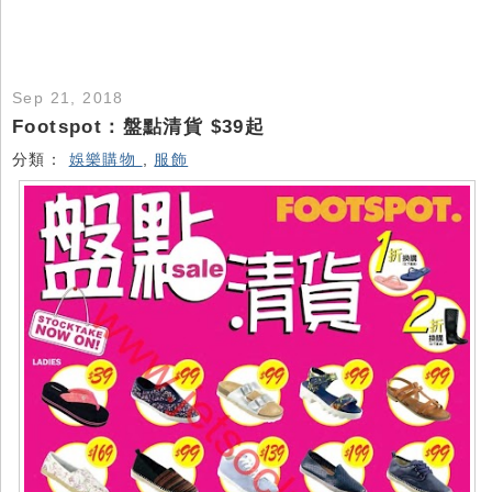
Sep 21, 2018
Footspot：盤點清貨 $39起
分類：
娛樂購物
,
服飾