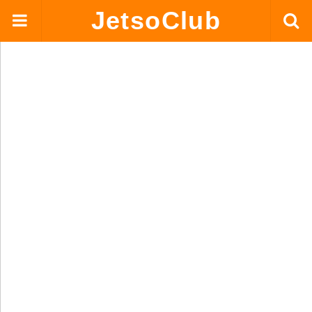
JetsoClub