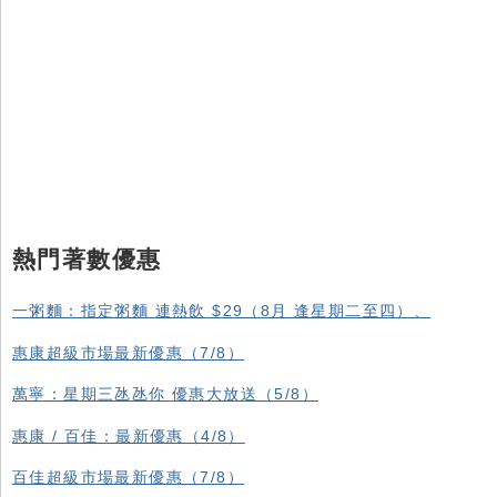
熱門著數優惠
一粥麵：指定粥麵 連熱飲 $29（8月 逢星期二至四）、
惠康超級市場最新優惠（7/8）
萬寧：星期三氹氹你 優惠大放送（5/8）
惠康 / 百佳：最新優惠（4/8）
百佳超級市場最新優惠（7/8）