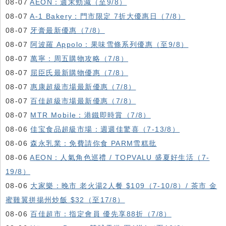
08-07
AEON：週末勁減（至9/8）
08-07
A-1 Bakery：門市限定 7折大優惠日（7/8）
08-07
牙膏最新優惠（7/8）
08-07
阿波羅 Appolo：果味雪條系列優惠（至9/8）
08-07
萬寧：周五購物攻略（7/8）
08-07
屈臣氏最新購物優惠（7/8）
08-07
惠康超級市場最新優惠（7/8）
08-07
百佳超級市場最新優惠（7/8）
08-07
MTR Mobile：港鐵即時賞（7/8）
08-06
佳宝食品超級市場：週週佳驚喜（7-13/8）
08-06
森永乳業：免費請你食 PARM雪糕批
08-06
AEON：人氣角色巡禮 / TOPVALU 盛夏好生活（7-
19/8）
08-06
大家樂：晚市 老火湯2人餐 $109（7-10/8）/ 茶市 金
蜜雞翼拼揚州炒飯 $32（至17/8）
08-06
百佳超市：指定會員 優先享88折（7/8）