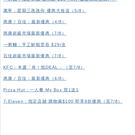
萬寧：星期三氹氹你 優惠大放送（5/8）
惠康 / 百佳：最新優惠（4/8）
惠康超級市場最新優惠（7/8）
一粥麵：手工鮮蝦雲吞 $29/盒
百佳超級市場最新優惠（7/8）
KFC ：本週「肯！抵DEAL 」（至7/8）
惠康 / 百佳：最新優惠（6/8）
Pizza Hut：一人餐 My Box 買1送1
7-Eleven：指定店舖 購物滿$100 即享8折優惠（至7/8）