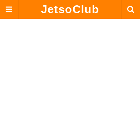
JetsoClub