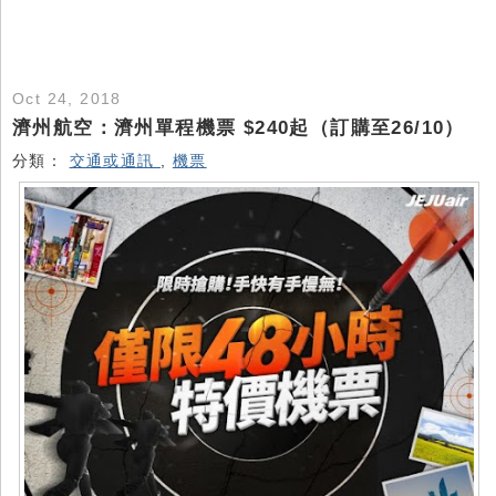
Oct 24, 2018
濟州航空：濟州單程機票 $240起（訂購至26/10）
分類：
交通或通訊
,
機票