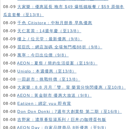
08-09
大家樂：優惠延長 晚市 $49 爆抵鐵板餐 / $59 原個冬
瓜盅套餐（至13/8）
08-09
千色 Citistore：中秋月餅券 早鳥優惠
08-09
天仁茗茶：14週年慶（至13/8）
08-09
樓上 / 位元堂：最新優惠（9/8）
08-09
屈臣氏：網店加碼 全場無門檻88折（9/8）
08-09
萬寧：今日出位價（9/8）
08-08
AEON：夏祭 / 簡約生活提案（至19/8）
08-08
Uniqlo：本週優惠（至13/8）
08-08
一田超市：挑戰特價（至13/8）
08-08
大家樂：8.8 月月「雙」賞 樂賞分快閃優惠（至10/8）
08-08
AEON：黃金朝市 優惠大放送（9/8）
08-08
Eatizen：綁定 yuu 即有賞
08-08
Don Don Donki：7週年大創業祭 第二期（至16/8）
08-08
吉野家：濃厚番茄湯系列 / 巨丼の咖哩蛋包飯
08-08
AEON Day：自家品牌商品 8折優惠（至9/8）