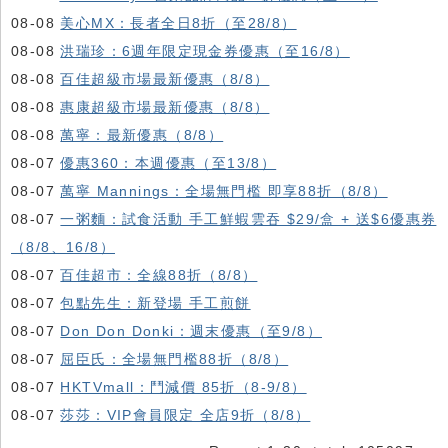
08-08
美心MX：長者全日8折（至28/8）
08-08
洪瑞珍：6週年限定現金券優惠（至16/8）
08-08
百佳超級市場最新優惠（8/8）
08-08
惠康超級市場最新優惠（8/8）
08-08
萬寧：最新優惠（8/8）
08-07
優惠360：本週優惠（至13/8）
08-07
萬寧 Mannings：全場無門檻 即享88折（8/8）
08-07
一粥麵：試食活動 手工鮮蝦雲吞 $29/盒 + 送$6優惠券
（8/8、16/8）
08-07
百佳超市：全線88折（8/8）
08-07
包點先生：新登場 手工煎餅
08-07
Don Don Donki：週末優惠（至9/8）
08-07
屈臣氏：全場無門檻88折（8/8）
08-07
HKTVmall ：鬥減價 85折（8-9/8）
08-07
莎莎：VIP會員限定 全店9折（8/8）