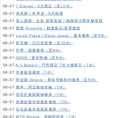
08-07
7-Eleven：5天限定（至11/8）
08-07
海馬牌 / 軒琴居：8月精選
08-07
美心西餅：全新 鮮果蛋糕 / 蜘蛛俠天際穿梭蛋糕
08-07
實惠 Pricerite：精選家品/家電優惠
08-07
Living Plaza / Daiso Japan：週末優惠（至9/8）
08-07
聖安娜：日日至抵價（至19/8）
08-07
彩豐：迎夏優惠（至9/8）
08-07
AEON：週末勁減（至9/8）
08-07
A-1 Bakery：門市限定 7折大優惠日（7/8）
08-07
牙膏最新優惠（7/8）
08-07
阿波羅 Appolo：果味雪條系列優惠（至9/8）
08-07
萬寧：周五購物攻略（7/8）
08-07
屈臣氏最新購物優惠（7/8）
08-07
惠康超級市場最新優惠（7/8）
08-07
百佳超級市場最新優惠（7/8）
08-07
MTR Mobile：港鐵即時賞（7/8）