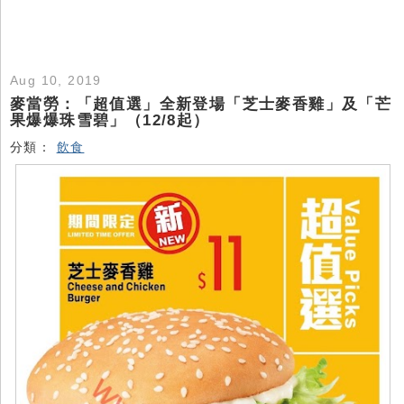
Aug 10, 2019
麥當勞：「超值選」全新登場「芝士麥香雞」及「芒
果爆爆珠雪碧」（12/8起）
分類：
飲食