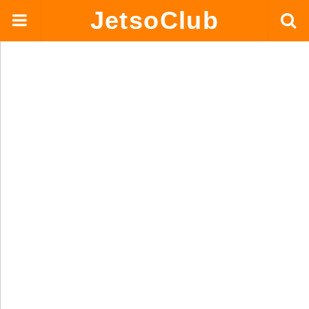
JetsoClub