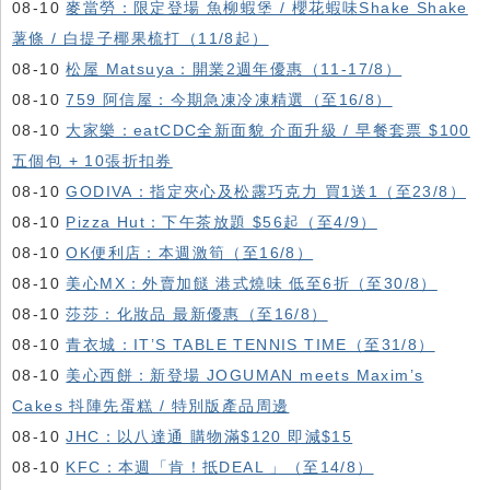
08-10
麥當勞：限定登場 魚柳蝦堡 / 櫻花蝦味Shake Shake
薯條 / 白提子椰果梳打（11/8起）
08-10
松屋 Matsuya：開業2週年優惠（11-17/8）
08-10
759 阿信屋：今期急凍冷凍精選（至16/8）
08-10
大家樂：eatCDC全新面貌 介面升級 / 早餐套票 $100
五個包 + 10張折扣券
08-10
GODIVA：指定夾心及松露巧克力 買1送1（至23/8）
08-10
Pizza Hut：下午茶放題 $56起（至4/9）
08-10
OK便利店：本週激筍（至16/8）
08-10
美心MX：外賣加餸 港式燒味 低至6折（至30/8）
08-10
莎莎：化妝品 最新優惠（至16/8）
08-10
青衣城：IT’S TABLE TENNIS TIME（至31/8）
08-10
美心西餅：新登場 JOGUMAN meets Maxim’s
Cakes 抖陣先蛋糕 / 特別版產品周邊
08-10
JHC：以八達通 購物滿$120 即減$15
08-10
KFC ：本週「肯！抵DEAL 」（至14/8）