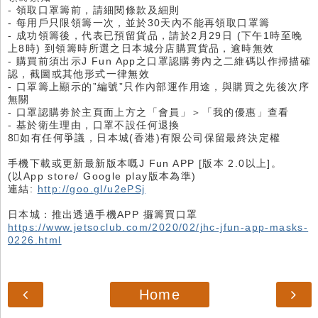
- 領取口罩籌前，請細閱條款及細則
- 每用戶只限領籌一次，並於30天內不能再領取口罩籌
- 成功領籌後，代表已預留貨品，請於2月29日 (下午1時至晚
上8時) 到領籌時所選之日本城分店購買貨品，逾時無效
- 購買前須出示J Fun App之口罩認購劵內之二維碼以作掃描確
認，截圖或其他形式一律無效
- 口罩籌上顯示的”編號”只作內部運作用途，與購買之先後次序
無關
- 口罩認購劵於主頁面上方之「會員」＞「我的優惠」查看
- 基於衛生理由，口罩不設任何退換
8⃣如有任何爭議，日本城(香港)有限公司保留最終決定權
手機下載或更新最新版本嘅J Fun APP [版本 2.0以上]。
(以App store/ Google play版本為準)
連結:
http://goo.gl/u2ePSj
日本城：推出透過手機APP 攞籌買口罩
https://www.jetsoclub.com/2020/02/jhc-jfun-app-masks-
0226.html
Home