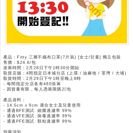
產品：Fitty 三層不織布口罩(7片裝) [女士/兒童] 獨立包裝
售價：$24.6/包
派籌時間：2月28日下午1時30分開始
取貨店舖：4間指定日本城分店 (上環 / 油麻地 / 荃灣 / 大埔)
取貨時間：2月29日下午1時至晚上8時
- 每間指定分店各有480張籌
- 因貨量有限，每人憑籌限購2⃣包
產品資料：
- 14.5cm x 9cm 適合女士及兒童使用
- 通過BFE測試: 細菌過濾率 99%
- 通過VFE測試: 病毒過濾率 99%
- 通過PFE測試: 顆粒過濾率 99%
領籌須知