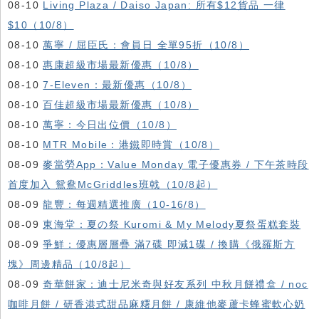
08-10
Living Plaza / Daiso Japan: 所有$12貨品 一律
$10（10/8）
08-10
萬寧 / 屈臣氏：會員日 全單95折（10/8）
08-10
惠康超級市場最新優惠（10/8）
08-10
7-Eleven：最新優惠（10/8）
08-10
百佳超級市場最新優惠（10/8）
08-10
萬寧：今日出位價（10/8）
08-10
MTR Mobile：港鐵即時賞（10/8）
08-09
麥當勞App：Value Monday 電子優惠券 / 下午茶時段
首度加入 鴛鴦McGriddles班戟（10/8起）
08-09
龍豐：每週精選推廣（10-16/8）
08-09
東海堂：夏の祭 Kuromi & My Melody夏祭蛋糕套裝
08-09
爭鮮：優惠層層疊 滿7碟 即減1碟 / 換購《俄羅斯方
塊》周邊精品（10/8起）
08-09
奇華餅家：迪士尼米奇與好友系列 中秋月餅禮盒 / noc
咖啡月餅 / 研香港式甜品麻糬月餅 / 康維他麥蘆卡蜂蜜軟心奶