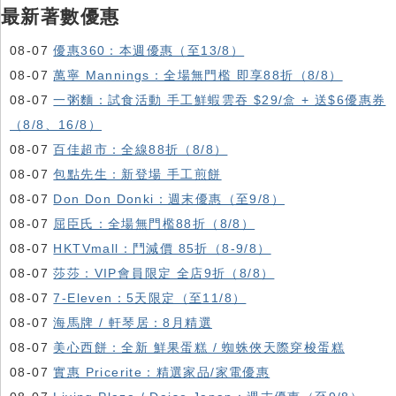
最新著數優惠
08-07
優惠360：本週優惠（至13/8）
08-07
萬寧 Mannings：全場無門檻 即享88折（8/8）
08-07
一粥麵：試食活動 手工鮮蝦雲吞 $29/盒 + 送$6優惠券
（8/8、16/8）
08-07
百佳超市：全線88折（8/8）
08-07
包點先生：新登場 手工煎餅
08-07
Don Don Donki：週末優惠（至9/8）
08-07
屈臣氏：全場無門檻88折（8/8）
08-07
HKTVmall ：鬥減價 85折（8-9/8）
08-07
莎莎：VIP會員限定 全店9折（8/8）
08-07
7-Eleven：5天限定（至11/8）
08-07
海馬牌 / 軒琴居：8月精選
08-07
美心西餅：全新 鮮果蛋糕 / 蜘蛛俠天際穿梭蛋糕
08-07
實惠 Pricerite：精選家品/家電優惠