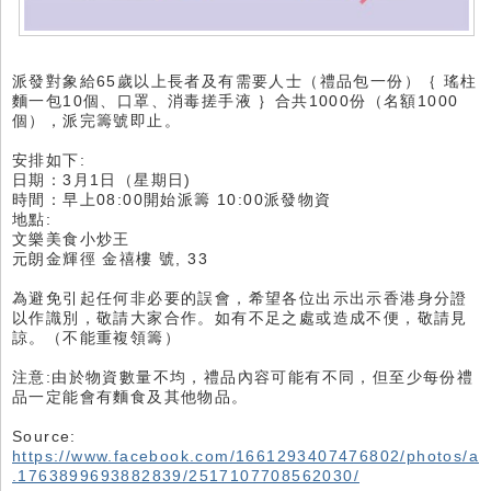
派發對象給65歲以上長者及有需要人士（禮品包一份）｛ 瑤柱
麵一包10個、口罩、消毒搓手液 ｝合共1000份（名額1000
個），派完籌號即止。
安排如下:
日期：3月1日（星期日)
時間：早上08:00開始派籌 10:00派發物資
地點:
文樂美食小炒王
元朗金輝徑 金禧樓 號, 33
為避免引起任何非必要的誤會，希望各位出示出示香港身分證
以作識別，敬請大家合作。如有不足之處或造成不便，敬請見
諒。（不能重複領籌）
注意:由於物資數量不均，禮品內容可能有不同，但至少每份禮
品一定能會有麵食及其他物品。
Source:
https://www.facebook.com/1661293407476802/photos/a
.1763899693882839/2517107708562030/