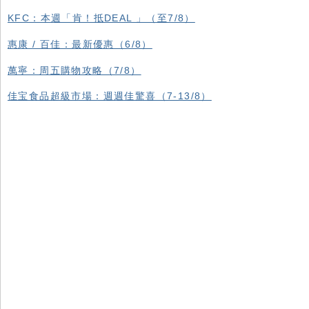
KFC ：本週「肯！抵DEAL 」（至7/8）
惠康 / 百佳：最新優惠（6/8）
萬寧：周五購物攻略（7/8）
佳宝食品超級市場：週週佳驚喜（7-13/8）