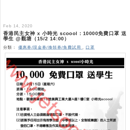
Feb 14, 2020
香港民主女神 x 小時光 scoool：10000免費口罩 送
學生 @觀塘（15/2 14:00）
分類：
優惠券/現金券/換領券/免費試用
,
口罩