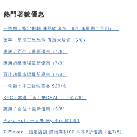
熱門著數優惠
一粥麵：指定粥麵 連熱飲 $29（8月 逢星期二至四）、
萬寧：星期三氹氹你 優惠大放送（5/8）
惠康 / 百佳：最新優惠（4/8）
惠康超級市場最新優惠（7/8）
百佳超級市場最新優惠（7/8）
一粥麵：手工鮮蝦雲吞 $29/盒
KFC ：本週「肯！抵DEAL 」（至7/8）
惠康 / 百佳：最新優惠（6/8）
Pizza Hut：一人餐 My Box 買1送1
7-Eleven：指定店舖 購物滿$100 即享8折優惠（至7/8）