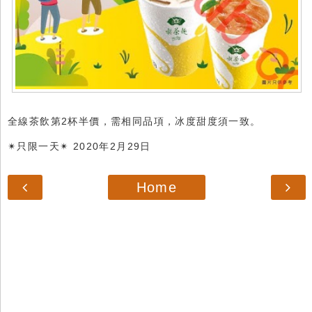
全線茶飲第2杯半價，需相同品項，冰度甜度須一致。
✴只限一天✴ 2020年2月29日
Home