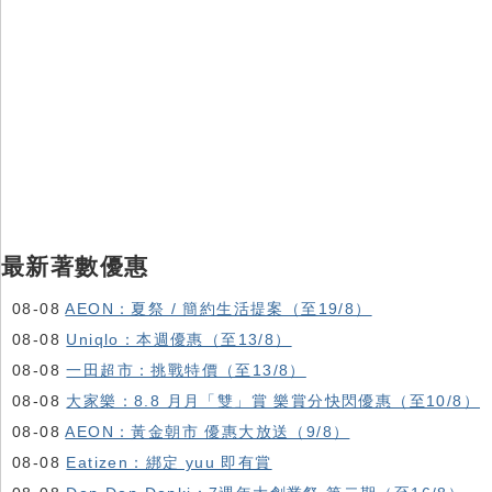
最新著數優惠
08-08
AEON：夏祭 / 簡約生活提案（至19/8）
08-08
Uniqlo：本週優惠（至13/8）
08-08
一田超市：挑戰特價（至13/8）
08-08
大家樂：8.8 月月「雙」賞 樂賞分快閃優惠（至10/8）
08-08
AEON：黃金朝市 優惠大放送（9/8）
08-08
Eatizen：綁定 yuu 即有賞