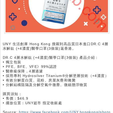
UNY 生活創庫 Hong Kong 搜羅到高品質日本進口DR.C 4層
水解鈦 (+4濃度)醫學口罩(3個裝)返香港。
DR.C 4層水解鈦 (+4濃度)醫學口罩(3個裝) 產品介紹：
• 獨立包裝
• PFE、BFE、VFE》99%認證
• 醫療級保障，4層過濾
• 採用專利 Hydrosilver Titanium®分解塗層技術（+4濃度）
• 有效分解蛋白質、花粉、房屋灰塵和黴菌
• 分解結構阻隔及分解空氣中微塵、微細懸浮物質
購買須知：
• 售價：$46.9
• 擺放位置：UNY超市 指定收銀處
Source:
https://www.facebook.com/UNY.hongkong/photo