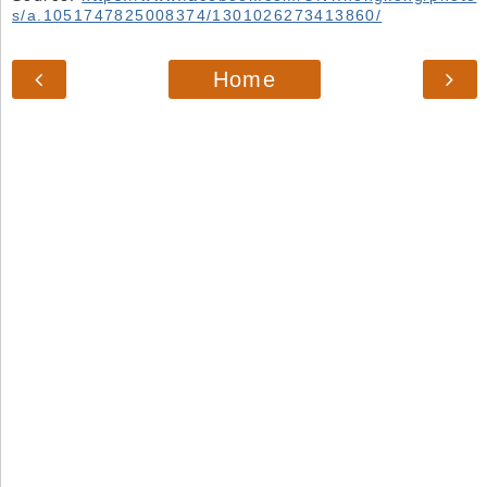
s/a.1051747825008374/1301026273413860/
Home