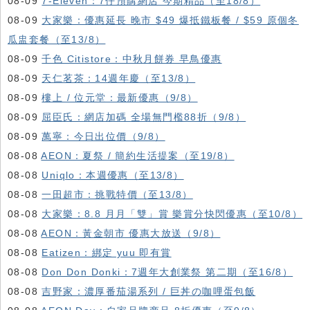
08-09
7-Eleven：7仔預購網店 今期精品（至18/8）
08-09
大家樂：優惠延長 晚市 $49 爆抵鐵板餐 / $59 原個冬
瓜盅套餐（至13/8）
08-09
千色 Citistore：中秋月餅券 早鳥優惠
08-09
天仁茗茶：14週年慶（至13/8）
08-09
樓上 / 位元堂：最新優惠（9/8）
08-09
屈臣氏：網店加碼 全場無門檻88折（9/8）
08-09
萬寧：今日出位價（9/8）
08-08
AEON：夏祭 / 簡約生活提案（至19/8）
08-08
Uniqlo：本週優惠（至13/8）
08-08
一田超市：挑戰特價（至13/8）
08-08
大家樂：8.8 月月「雙」賞 樂賞分快閃優惠（至10/8）
08-08
AEON：黃金朝市 優惠大放送（9/8）
08-08
Eatizen：綁定 yuu 即有賞
08-08
Don Don Donki：7週年大創業祭 第二期（至16/8）
08-08
吉野家：濃厚番茄湯系列 / 巨丼の咖哩蛋包飯