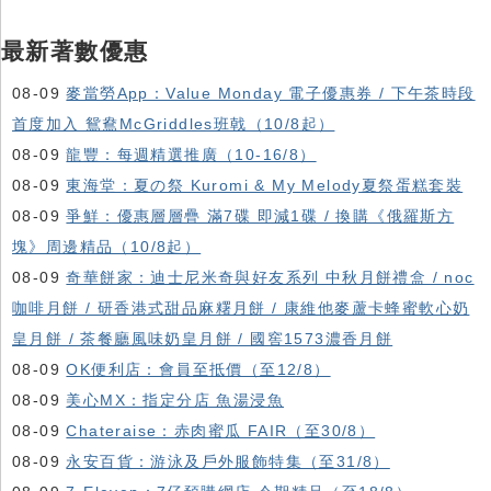
最新著數優惠
08-09
麥當勞App：Value Monday 電子優惠券 / 下午茶時段
首度加入 鴛鴦McGriddles班戟（10/8起）
08-09
龍豐：每週精選推廣（10-16/8）
08-09
東海堂：夏の祭 Kuromi & My Melody夏祭蛋糕套裝
08-09
爭鮮：優惠層層疊 滿7碟 即減1碟 / 換購《俄羅斯方
塊》周邊精品（10/8起）
08-09
奇華餅家：迪士尼米奇與好友系列 中秋月餅禮盒 / noc
咖啡月餅 / 研香港式甜品麻糬月餅 / 康維他麥蘆卡蜂蜜軟心奶
皇月餅 / 茶餐廳風味奶皇月餅 / 國窖1573濃香月餅
08-09
OK便利店：會員至抵價（至12/8）
08-09
美心MX：指定分店 魚湯浸魚
08-09
Chateraise：赤肉蜜瓜 FAIR（至30/8）
08-09
永安百貨：游泳及戶外服飾特集（至31/8）