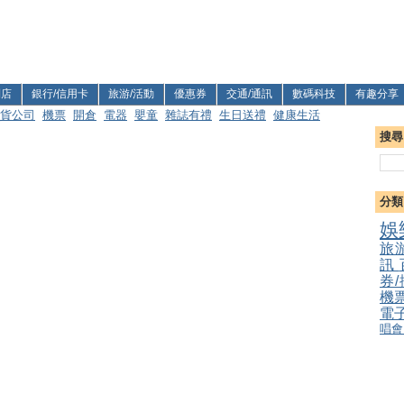
利店
銀行/信用卡
旅游/活動
優惠券
交通/通訊
數碼科技
有趣分享
貨公司
機票
開倉
電器
嬰童
雜誌有禮
生日送禮
健康生活
搜尋
分類
娛
旅
訊
券
機
電
唱