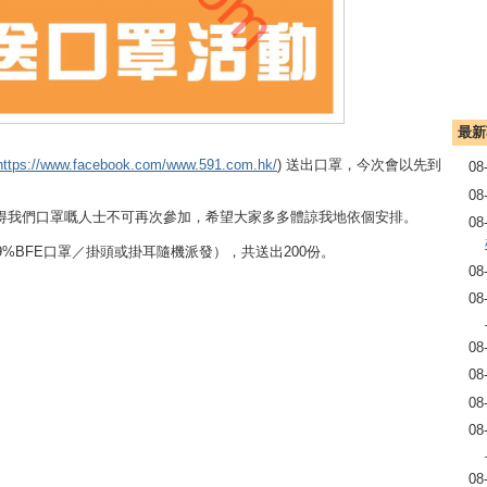
最新
https://www.facebook.com/www.591.com.hk/
) 送出口罩，今次會以先到
08
08
得我們口罩嘅人士不可再次參加，希望大家多多體諒我地依個安排。
08
99%BFE口罩／掛頭或掛耳隨機派發），共送出200份。
08
08
08
08
08
08
08