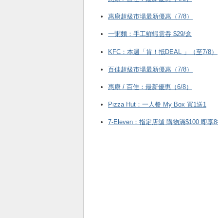
惠康超級市場最新優惠（7/8）
一粥麵：手工鮮蝦雲吞 $29/盒
KFC ：本週「肯！抵DEAL 」（至7/8）
百佳超級市場最新優惠（7/8）
惠康 / 百佳：最新優惠（6/8）
Pizza Hut：一人餐 My Box 買1送1
7-Eleven：指定店舖 購物滿$100 即享