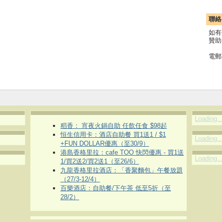
聯絡
如有
贊助
電郵
Loading..
稻香： 宵夜火鍋自助 任飲任食 $98起
恒生信用卡：酒店自助餐 買1送1 / $1
Loading..
+FUN DOLLAR優惠（至30/9）
港島香格里拉：cafe TOO 快閃優惠 - 買1送
Loading..
1/買2送2/買2送1（至26/6）
九龍香格里拉酒店：「香聚麵包」午餐放題
（27/3-12/4）
百樂酒店：自助餐/下午茶 低至5折（至
28/2）