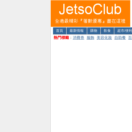
首頁
最新情報
購物
飲食
超市/便
熱門標籤
：
消費券
服飾
美容化妝
自助餐
百