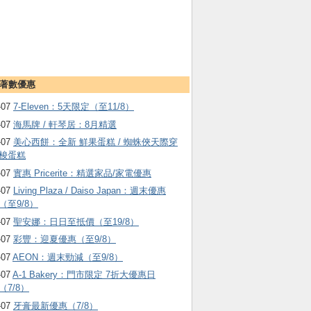
著數優惠
-07
7-Eleven：5天限定（至11/8）
-07
海馬牌 / 軒琴居：8月精選
-07
美心西餅：全新 鮮果蛋糕 / 蜘蛛俠天際穿
梭蛋糕
-07
實惠 Pricerite：精選家品/家電優惠
-07
Living Plaza / Daiso Japan：週末優惠
（至9/8）
-07
聖安娜：日日至抵價（至19/8）
-07
彩豐：迎夏優惠（至9/8）
-07
AEON：週末勁減（至9/8）
-07
A-1 Bakery：門市限定 7折大優惠日
（7/8）
-07
牙膏最新優惠（7/8）