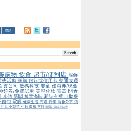
聯絡
樂購物
飲食
超市/便利店
服飾
游或活動
網購
銀行或信用卡
交通或通
百貨公司
數碼科技
嬰童
優惠券/現金
/換領券/免費試用
美容化妝
電器
開倉
票
其他
新聞
參茸海味
雜誌有禮
自助餐
子錢包
電腦
健康生活
商場
月餅
有趣分享
演
會
生活小智慧
生日送禮
烹飪
學習
電腦小貼士