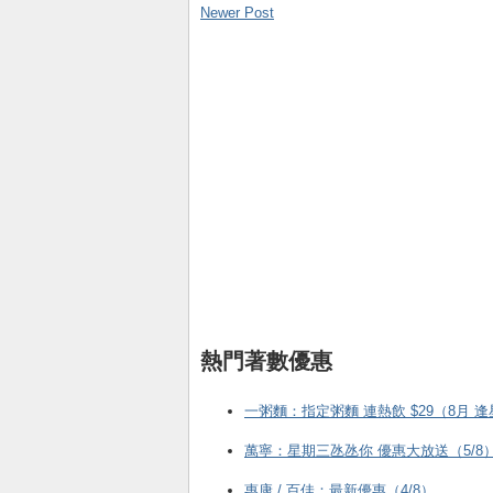
Newer Post
熱門著數優惠
一粥麵：指定粥麵 連熱飲 $29（8月 
萬寧：星期三氹氹你 優惠大放送（5/8
惠康 / 百佳：最新優惠（4/8）