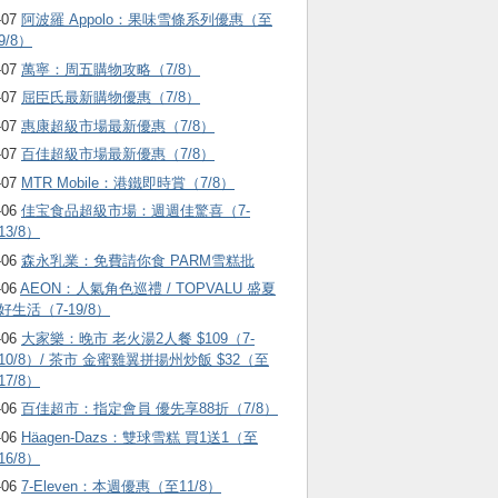
-07
阿波羅 Appolo：果味雪條系列優惠（至
9/8）
-07
萬寧：周五購物攻略（7/8）
-07
屈臣氏最新購物優惠（7/8）
-07
惠康超級市場最新優惠（7/8）
-07
百佳超級市場最新優惠（7/8）
-07
MTR Mobile：港鐵即時賞（7/8）
-06
佳宝食品超級市場：週週佳驚喜（7-
13/8）
-06
森永乳業：免費請你食 PARM雪糕批
-06
AEON：人氣角色巡禮 / TOPVALU 盛夏
好生活（7-19/8）
-06
大家樂：晚市 老火湯2人餐 $109（7-
10/8）/ 茶市 金蜜雞翼拼揚州炒飯 $32（至
17/8）
-06
百佳超市：指定會員 優先享88折（7/8）
-06
Häagen-Dazs ：雙球雪糕 買1送1（至
16/8）
-06
7-Eleven：本週優惠（至11/8）