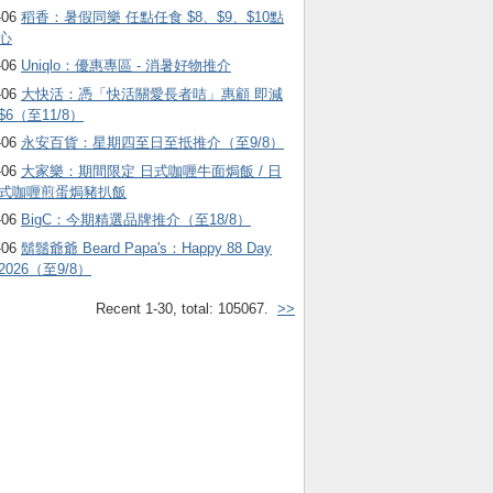
-06
稻香：暑假同樂 任點任食 $8、$9、$10點
心
-06
Uniqlo：優惠專區 - 消暑好物推介
-06
大快活：憑「快活關愛長者咭」惠顧 即減
$6（至11/8）
-06
永安百貨：星期四至日至抵推介（至9/8）
-06
大家樂：期間限定 日式咖喱牛面焗飯 / 日
式咖喱煎蛋焗豬扒飯
-06
BigC：今期精選品牌推介（至18/8）
-06
鬍鬚爺爺 Beard Papa's：Happy 88 Day
2026（至9/8）
Recent 1-30, total: 105067.
>>