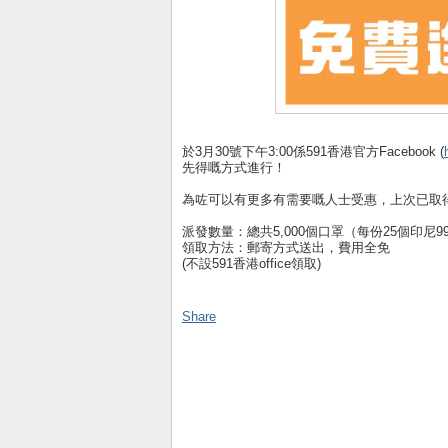
於3月30號下午3:00係591香港官方Facebook (
先得嘅方式進行！
為咗可以有更多有需要嘅人士受惠，上次已取
派發數量：總共5,000個口罩（每份25個印尼
領取方法：郵寄方式送出，費用全免
(不設591香港office領取)
Share