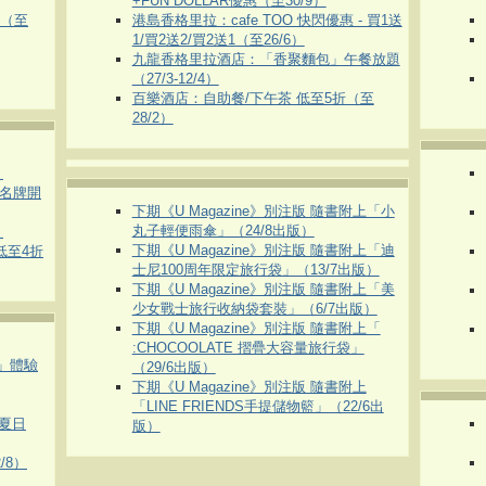
+FUN DOLLAR優惠（至30/9）
惠（至
港島香格里拉：cafe TOO 快閃優惠 - 買1送
1/買2送2/買2送1（至26/6）
九龍香格里拉酒店：「香聚麵包」午餐放題
（27/3-12/4）
百樂酒店：自助餐/下午茶 低至5折（至
28/2）
）
運動名牌開
下期《U Magazine》別注版 隨書附上「小
丸子輕便雨傘」（24/8出版）
）
下期《U Magazine》別注版 隨書附上「迪
 低至4折
士尼100周年限定旅行袋」（13/7出版）
下期《U Magazine》別注版 隨書附上「美
少女戰士旅行收納袋套裝」（6/7出版）
下期《U Magazine》別注版 隨書附上「
:CHOCOOLATE 摺疊大容量旅行袋」
車」體驗
（29/6出版）
下期《U Magazine》別注版 隨書附上
「LINE FRIENDS手提儲物籃」（22/6出
夏日
版）
/8）