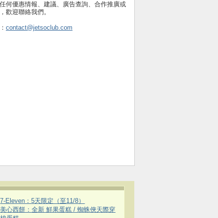
任何優惠情報、建議、廣告查詢、合作推廣或
，歡迎聯絡我們。
：
contact@jetsoclub.com
7-Eleven：5天限定（至11/8）
美心西餅：全新 鮮果蛋糕 / 蜘蛛俠天際穿