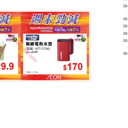
08
08
08
08
08
08