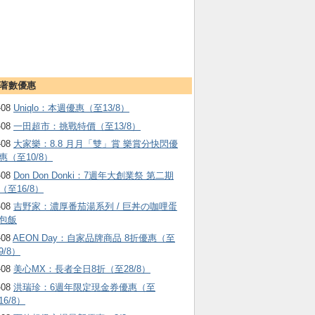
著數優惠
-08
Uniqlo：本週優惠（至13/8）
-08
一田超市：挑戰特價（至13/8）
-08
大家樂：8.8 月月「雙」賞 樂賞分快閃優
惠（至10/8）
-08
Don Don Donki：7週年大創業祭 第二期
（至16/8）
-08
吉野家：濃厚番茄湯系列 / 巨丼の咖哩蛋
包飯
-08
AEON Day：自家品牌商品 8折優惠（至
9/8）
-08
美心MX：長者全日8折（至28/8）
-08
洪瑞珍：6週年限定現金券優惠（至
16/8）