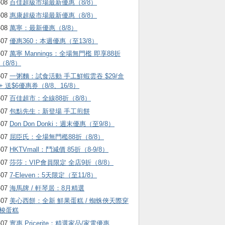
-08
百佳超級市場最新優惠（8/8）
-08
惠康超級市場最新優惠（8/8）
-08
萬寧：最新優惠（8/8）
-07
優惠360：本週優惠（至13/8）
-07
萬寧 Mannings：全場無門檻 即享88折
（8/8）
-07
一粥麵：試食活動 手工鮮蝦雲吞 $29/盒
+ 送$6優惠券（8/8、16/8）
-07
百佳超市：全線88折（8/8）
-07
包點先生：新登場 手工煎餅
-07
Don Don Donki：週末優惠（至9/8）
-07
屈臣氏：全場無門檻88折（8/8）
-07
HKTVmall ：鬥減價 85折（8-9/8）
-07
莎莎：VIP會員限定 全店9折（8/8）
-07
7-Eleven：5天限定（至11/8）
-07
海馬牌 / 軒琴居：8月精選
-07
美心西餅：全新 鮮果蛋糕 / 蜘蛛俠天際穿
梭蛋糕
-07
實惠 Pricerite：精選家品/家電優惠