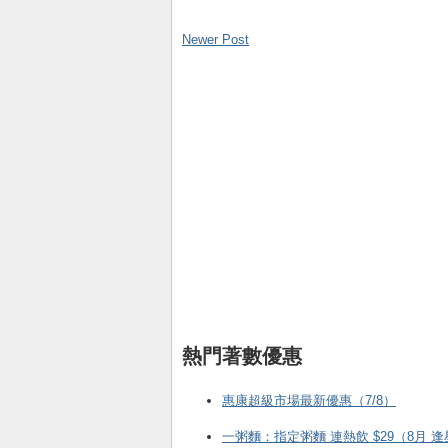
Newer Post
熱門著數優惠
惠康超級市場最新優惠（7/8）
一粥麵：指定粥麵 連熱飲 $29（8月 