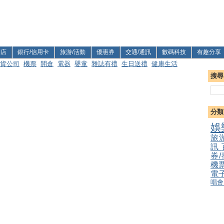
利店
銀行/信用卡
旅游/活動
優惠券
交通/通訊
數碼科技
有趣分享
貨公司
機票
開倉
電器
嬰童
雜誌有禮
生日送禮
健康生活
搜尋
分類
娛
旅
訊
券
機
電
唱