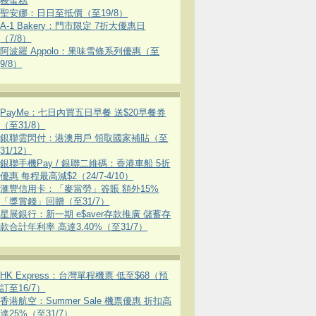
梭蛋糕
聖安娜：日日至抵價（至19/8）
A-1 Bakery：門市限定 7折大優惠日
（7/8）
阿波羅 Appolo：果味雪條系列優惠（至
9/8）
PayMe：七日內買五日早餐 送$20早餐券
（至31/8）
銀聯雲閃付：港澳用戶 領取國家補貼（至
31/12）
銀聯手機Pay / 銀聯二維碼：香港車船 5折
優惠 每程最高減$2（24/7-4/10）
滙豐信用卡：「麥當勞」簽賬 額外15%
「獎賞錢」回贈（至31/7）
星展銀行：新一期 e$aver存款推廣 儲蓄存
款合計年利率 高達3.40%（至31/7）
HK Express：台灣單程機票 低至$68（預
訂至16/7）
香港航空：Summer Sale 機票優惠 折扣高
達25%（至31/7）