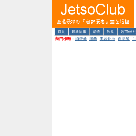
首頁
最新情報
購物
飲食
超市/便
熱門標籤
：
消費券
服飾
美容化妝
自助餐
百