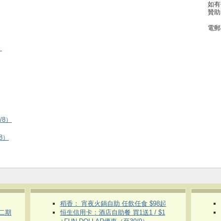
如有
贊助
電郵
）
/8）
8）
稻香： 宵夜火鍋自助 任飲任食 $98起
第二期
恒生信用卡：酒店自助餐 買1送1 / $1