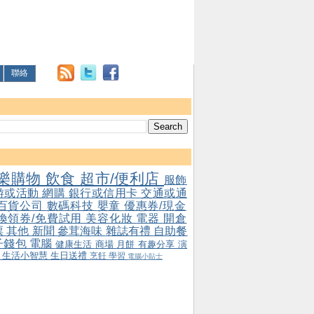
聯絡
樂購物
飲食
超市/便利店
服飾
游或活動
網購
銀行或信用卡
交通或通
百貨公司
數碼科技
嬰童
優惠券/現金
/換領券/免費試用
美容化妝
電器
開倉
票
其他
新聞
參茸海味
雜誌有禮
自助餐
子錢包
電腦
健康生活
商場
月餅
有趣分享
演
會
生活小智慧
生日送禮
烹飪
學習
電腦小貼士