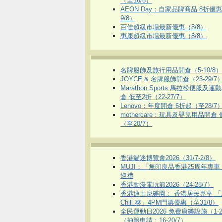
（至16/8）
AEON Day：自家品牌商品 8折優
9/8）
百佳超級市場最新優惠（8/8）
惠康超級市場最新優惠（8/8）
名牌服飾及旅行用品開倉（5-10/8）
JOYCE & 名牌服飾開倉（23-29/7
Marathon Sports 馬拉松便服及
倉 低至2折（22-27/7）
Lenovo：年度開倉 6折起（至28/7
mothercare：玩具及嬰兒用品開倉
（至20/7）
香港貓迷博覽會2026（31/7-2/8）
MUJI：「無印良品香港25周年專
巡禮
香港動漫電玩節2026（24-28/7）
香港迪士尼樂園： 香港居民專享 「
Chill 爽」4PM門票優惠（至31/8）
全民運動日2026 免費康樂設施（1-2
（抽籤申請：16-20/7）