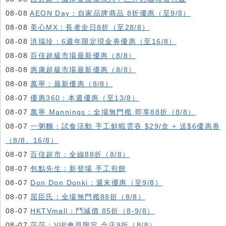
08-08
AEON Day：自家品牌商品 8折優惠（至9/8）
08-08
美心MX：長者全日8折（至28/8）
08-08
洪瑞珍：6週年限定現金券優惠（至16/8）
08-08
百佳超級市場最新優惠（8/8）
08-08
惠康超級市場最新優惠（8/8）
08-08
萬寧：最新優惠（8/8）
08-07
優惠360：本週優惠（至13/8）
08-07
萬寧 Mannings：全場無門檻 即享88折（8/8）
08-07
一粥麵：試食活動 手工鮮蝦雲吞 $29/盒 + 送$6優惠券
（8/8、16/8）
08-07
百佳超市：全線88折（8/8）
08-07
包點先生：新登場 手工煎餅
08-07
Don Don Donki：週末優惠（至9/8）
08-07
屈臣氏：全場無門檻88折（8/8）
08-07
HKTVmall ：鬥減價 85折（8-9/8）
08-07
莎莎：VIP會員限定 全店9折（8/8）