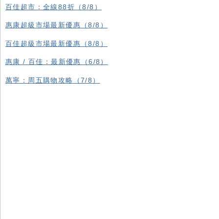
百佳超市：全線88折（8/8）
惠康超級市場最新優惠（8/8）
百佳超級市場最新優惠（8/8）
惠康 / 百佳：最新優惠（6/8）
萬寧：周五購物攻略（7/8）