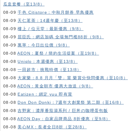
瓜盅套餐（至13/8）
08-09
千色 Citistore：中秋月餅券 早鳥優惠
08-09
天仁茗茶：14週年慶（至13/8）
08-09
樓上 / 位元堂：最新優惠（9/8）
08-09
屈臣氏：網店加碼 全場無門檻88折（9/8）
08-09
萬寧：今日出位價（9/8）
08-08
AEON：夏祭 / 簡約生活提案（至19/8）
08-08
Uniqlo：本週優惠（至13/8）
08-08
一田超市：挑戰特價（至13/8）
08-08
大家樂：8.8 月月「雙」賞 樂賞分快閃優惠（至10/8）
08-08
AEON：黃金朝市 優惠大放送（9/8）
08-08
Eatizen：綁定 yuu 即有賞
08-08
Don Don Donki：7週年大創業祭 第二期（至16/8）
08-08
吉野家：濃厚番茄湯系列 / 巨丼の咖哩蛋包飯
08-08
AEON Day：自家品牌商品 8折優惠（至9/8）
08-08
美心MX：長者全日8折（至28/8）