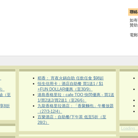
聯絡
如有
贊助
電郵
）
稻香： 宵夜火鍋自助 任飲任食 $98起
恒生信用卡：酒店自助餐 買1送1 / $1
8）
+FUN DOLLAR優惠（至30/9）
體驗（至
港島香格里拉：cafe TOO 快閃優惠 - 買1送
1/買2送2/買2送1（至26/6）
即享8折
九龍香格里拉酒店：「香聚麵包」午餐放題
（27/3-12/4）
百樂酒店：自助餐/下午茶 低至5折（至
28/2）
Loading..