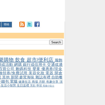
聯絡
樂購物
飲食
超市/便利店
服飾
游或活動
網購
銀行或信用卡
交通或通
百貨公司
數碼科技
嬰童
優惠券/現金
/換領券/免費試用
美容化妝
電器
開倉
票
其他
新聞
參茸海味
雜誌有禮
自助餐
子錢包
電腦
健康生活
商場
月餅
有趣分享
演
會
生活小智慧
生日送禮
烹飪
學習
電腦小貼士