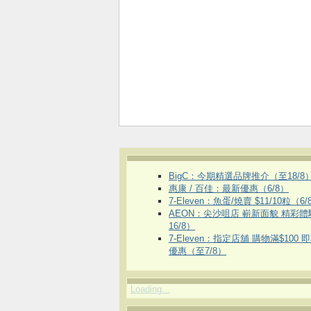
BigC：今期精選品牌推介（至18/8
惠康 / 百佳：最新優惠（6/8）
7-Eleven：魚蛋/燒賣 $11/10粒（6/
AEON：尖沙咀店 嶄新面貌 精彩
16/8）
7-Eleven：指定店舖 購物滿$100 
優惠（至7/8）
Loading...