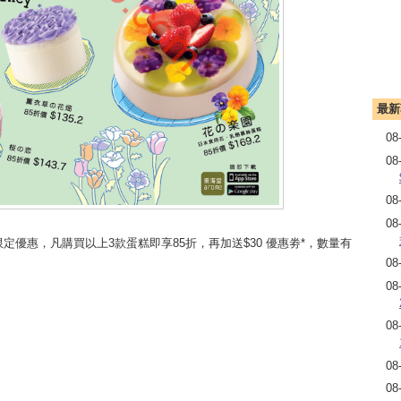
最新
08
08
08
08
限定優惠，凡購買以上3款蛋糕即享85折，再加送$30 優惠劵*，數量有
08
08
08
08
08