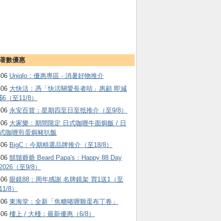
著數優惠
-06
Uniqlo：優惠專區 - 消暑好物推介
-06
大快活：憑「快活關愛長者咭」惠顧 即減
$6（至11/8）
-06
永安百貨：星期四至日至抵推介（至9/8）
-06
大家樂：期間限定 日式咖喱牛面焗飯 / 日
式咖喱煎蛋焗豬扒飯
-06
BigC：今期精選品牌推介（至18/8）
-06
鬍鬚爺爺 Beard Papa's：Happy 88 Day
2026（至9/8）
-06
眼鏡88：周年感謝 名牌鏡架 買1送1（至
11/8）
-06
東海堂：全新「焦糖啫喱雞蛋布丁卷」
-06
樓上 / 大棧：最新優惠（6/8）