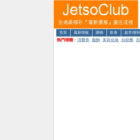
首頁
最新情報
購物
飲食
超市/便
熱門標籤
：
消費券
服飾
美容化妝
自助餐
百