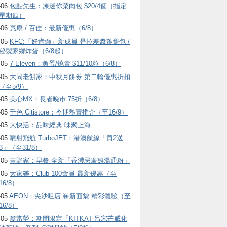
-06
包點先生：凍迷你菜肉包 $20/4個（指定
星期四）
-06
惠康 / 百佳：最新優惠（6/8）
-05
KFC:「好肯癲」新成員 是拉差醬雞腿包 /
秘製家鄉炸蛋（6/8起）
-05
7-Eleven：魚蛋/燒賣 $11/10粒（6/8）
-05
大同老餅家：中秋月餅券 第二輪優惠折扣
（至5/9）
-05
美心MX：長者晚市 75折（6/8）
-05
千色 Citistore：今期熱賣推介（至16/9）
-05
大快活：品味經典 味聚上海
-05
噴射飛航 TurboJET：港澳航線「買2送
3」（至31/8）
-05
吉野家：早餐 全新「香濃忌廉雞湯通粉」
-05
大家樂：Club 100會員 最新優惠（至
16/8）
-05
AEON：尖沙咀店 嶄新面貌 精彩體驗（至
16/8）
-05
麥當勞：期間限定「KITKAT 呂宋芒威化