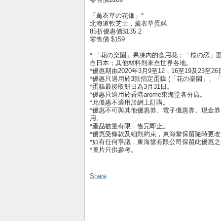
「薫衣草の花畑」*
北海道軟芝士．薰衣草蛋糕
85折優惠價$135.2
零售價 $159
* 「花の楽園」果凍內的食用花；「桜の恋
自日本；其他材料則來自世界各地。
*優惠期由2020年3月9至12，16至19及23至2
*優惠只適用於3款指定蛋糕 (「花の楽園」
*蛋糕最後取餅日為3月31日。
*優惠只適用於香港arome東海堂各分店。
*此優惠不適用於網上訂購。
*優惠不可與其他優惠券、電子優惠券、現金
用。
*產品數量有限，售完即止。
*優惠受條款及細則約束，東海堂保留隨時更
*如有任何爭議，東海堂有限公司保留此優惠
*圖片只供參考。
Share