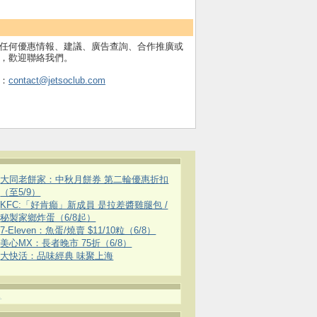
任何優惠情報、建議、廣告查詢、合作推廣或
，歡迎聯絡我們。
：
contact@jetsoclub.com
大同老餅家：中秋月餅券 第二輪優惠折扣
（至5/9）
KFC:「好肯癲」新成員 是拉差醬雞腿包 /
秘製家鄉炸蛋（6/8起）
7-Eleven：魚蛋/燒賣 $11/10粒（6/8）
美心MX：長者晚市 75折（6/8）
大快活：品味經典 味聚上海
.