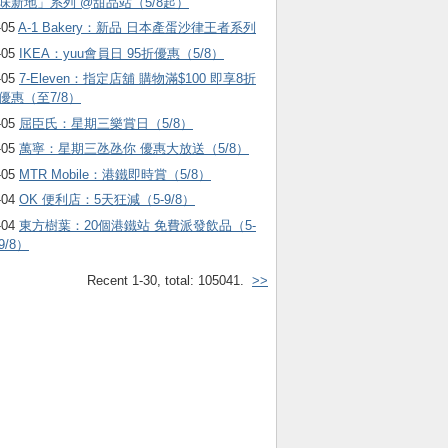
味新地」系列 @甜品站（5/8起）
-05
A-1 Bakery：新品 日本產蛋沙律王者系列
-05
IKEA：yuu會員日 95折優惠（5/8）
-05
7-Eleven：指定店舖 購物滿$100 即享8折
優惠（至7/8）
-05
屈臣氏：星期三樂賞日（5/8）
-05
萬寧：星期三氹氹你 優惠大放送（5/8）
-05
MTR Mobile：港鐵即時賞（5/8）
-04
OK 便利店：5天狂減（5-9/8）
-04
東方樹葉：20個港鐵站 免費派發飲品（5-
9/8）
Recent 1-30, total: 105041.
>>