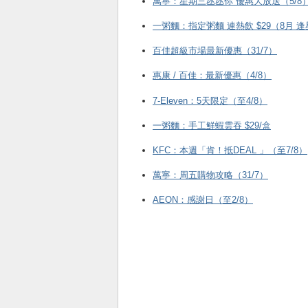
萬寧：星期三氹氹你 優惠大放送（5/8
一粥麵：指定粥麵 連熱飲 $29（8月 
百佳超級市場最新優惠（31/7）
惠康 / 百佳：最新優惠（4/8）
7-Eleven：5天限定（至4/8）
一粥麵：手工鮮蝦雲吞 $29/盒
KFC ：本週「肯！抵DEAL 」（至7/8）
萬寧：周五購物攻略（31/7）
AEON：感謝日（至2/8）