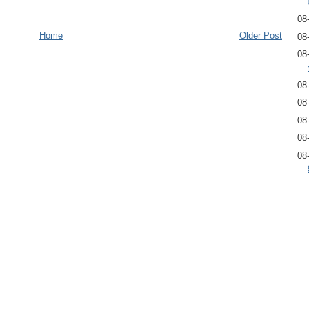
08
Home
Older Post
08
08
08
08
08
08
08