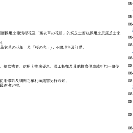
08
08
08
」面層採用之鹽漬櫻花及「薫衣草の花畑」的焗芝士蛋糕採用之忌廉芝士來
08
6日。
08
、「薫衣草の花畑」及「桜の恋」)，不限現售及訂購。
08
08
券、餐飲禮券、信用卡推廣優惠、員工折扣及其他推廣優惠或折扣一併使
08
改使用條款及細則之權利而無需另行通知。
08
之最終決定權。
08
08
08
08