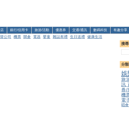
利店
銀行/信用卡
旅游/活動
優惠券
交通/通訊
數碼科技
有趣分享
貨公司
機票
開倉
電器
嬰童
雜誌有禮
生日送禮
健康生活
搜尋
分類
娛
旅
訊
券
機
電
唱