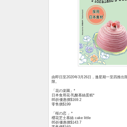
由即日至2020年3月26日，逢星期一至四推出
限。
「花の楽園」*
日本食用花‧乳酪慕絲蛋糕*
85折優惠價$169.2
零售價$199
「桜の恋 」*
櫻花芝士慕絲 cake little
85折優惠價$143.7
零售價$169