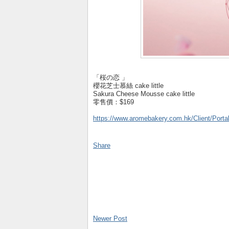
「桜の恋 」
櫻花芝士慕絲 cake little
Sakura Cheese Mousse cake little
零售價：$169
https://www.aromebakery.com.hk/Client/Porta
Share
Newer Post