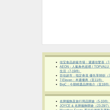
佳宝食品超級市場：週週佳驚喜（7-1
AEON：人氣角色巡禮 / TOPVALU
生活（7-19/8）
百佳超市：指定會員 優先享88折（7
7-Eleven：本週優惠（至11/8）
BigC：今期精選品牌推介（至18/8
名牌服飾及旅行用品開倉（5-10/8）
JOYCE & 名牌服飾開倉（23-29/7