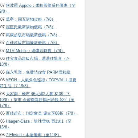
-07
阿波羅 Appolo：果味雪條系列優惠（至
9/8）
-07
萬寧：周五購物攻略（7/8）
-07
屈臣氏最新購物優惠（7/8）
-07
惠康超級市場最新優惠（7/8）
-07
百佳超級市場最新優惠（7/8）
-07
MTR Mobile：港鐵即時賞（7/8）
-06
佳宝食品超級市場：週週佳驚喜（7-
13/8）
-06
森永乳業：免費請你食 PARM雪糕批
-06
AEON：人氣角色巡禮 / TOPVALU 盛夏
好生活（7-19/8）
-06
大家樂：晚市 老火湯2人餐 $109（7-
10/8）/ 茶市 金蜜雞翼拼揚州炒飯 $32（至
17/8）
-06
百佳超市：指定會員 優先享88折（7/8）
-06
Häagen-Dazs ：雙球雪糕 買1送1（至
16/8）
-06
7-Eleven：本週優惠（至11/8）