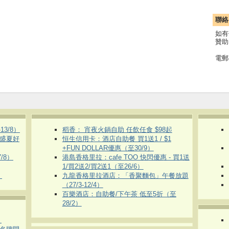
聯絡
如有
贊助
電郵
3/8）
稻香： 宵夜火鍋自助 任飲任食 $98起
 盛夏好
恒生信用卡：酒店自助餐 買1送1 / $1
+FUN DOLLAR優惠（至30/9）
/8）
港島香格里拉：cafe TOO 快閃優惠 - 買1送
1/買2送2/買2送1（至26/6）
）
九龍香格里拉酒店：「香聚麵包」午餐放題
（27/3-12/4）
百樂酒店：自助餐/下午茶 低至5折（至
28/2）
）