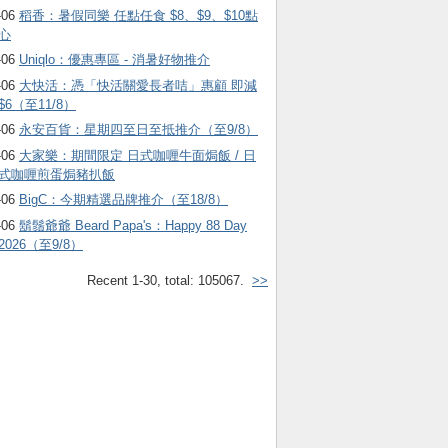
-06
稻香：暑假同樂 任點任食 $8、$9、$10點
心
-06
Uniqlo：優惠專區 - 消暑好物推介
-06
大快活：憑「快活關愛長者咭」惠顧 即減
$6（至11/8）
-06
永安百貨：星期四至日至抵推介（至9/8）
-06
大家樂：期間限定 日式咖喱牛面焗飯 / 日
式咖喱煎蛋焗豬扒飯
-06
BigC：今期精選品牌推介（至18/8）
-06
鬍鬚爺爺 Beard Papa's：Happy 88 Day
2026（至9/8）
Recent 1-30, total: 105067.
>>