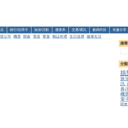
利店
銀行/信用卡
旅游/活動
優惠券
交通/通訊
數碼科技
有趣分享
貨公司
機票
開倉
電器
嬰童
雜誌有禮
生日送禮
健康生活
搜尋
分類
娛
旅
訊
券
機
電
唱