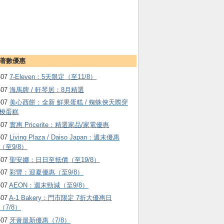
著數優惠
-07
7-Eleven：5天限定（至11/8）
-07
海馬牌 / 軒琴居：8月精選
-07
美心西餅：全新 鮮果蛋糕 / 蜘蛛俠天際穿
梭蛋糕
-07
實惠 Pricerite：精選家品/家電優惠
-07
Living Plaza / Daiso Japan：週末優惠
（至9/8）
-07
聖安娜：日日至抵價（至19/8）
-07
彩豐：迎夏優惠（至9/8）
-07
AEON：週末勁減（至9/8）
-07
A-1 Bakery：門市限定 7折大優惠日
（7/8）
-07
牙膏最新優惠（7/8）