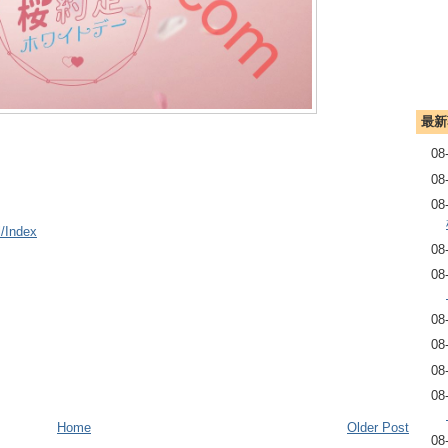
最新
08
08
08
l/Index
08
08
08
08
08
08
Home
Older Post
08