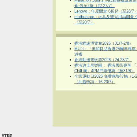
Marathon Sports 馬拉松便服及
倉 低至2折（22-27/7）
Lenovo：年度開倉 6折起（至28/7
mothercare：玩具及嬰兒用品開倉
（至20/7）
香港貓迷博覽會2026（31/7-2/8）
MUJI：「無印良品香港25周年專
巡禮
香港動漫電玩節2026（24-28/7）
香港迪士尼樂園： 香港居民專享 「
Chill 爽」4PM門票優惠（至31/8）
全民運動日2026 免費康樂設施（1-2
（抽籤申請：16-20/7）
訂閱