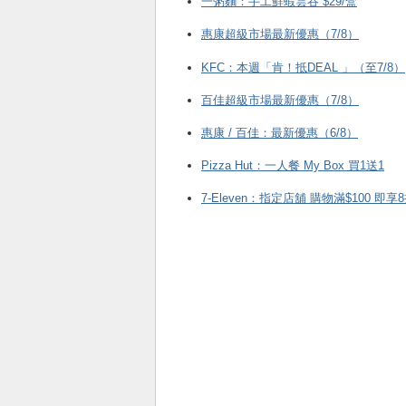
一粥麵：手工鮮蝦雲吞 $29/盒
惠康超級市場最新優惠（7/8）
KFC ：本週「肯！抵DEAL 」（至7/8）
百佳超級市場最新優惠（7/8）
惠康 / 百佳：最新優惠（6/8）
Pizza Hut：一人餐 My Box 買1送1
7-Eleven：指定店舖 購物滿$100 即享