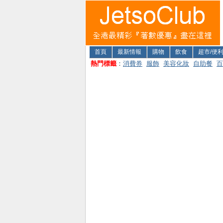
首頁
最新情報
購物
飲食
超市/便
熱門標籤
：
消費券
服飾
美容化妝
自助餐
百