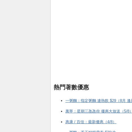
熱門著數優惠
一粥麵：指定粥麵 連熱飲 $29（8月 
萬寧：星期三氹氹你 優惠大放送（5/8
惠康 / 百佳：最新優惠（4/8）