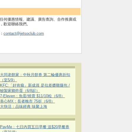
任何優惠情報、建議、廣告查詢、合作推廣或
，歡迎聯絡我們。
：
contact@jetsoclub.com
大同老餅家：中秋月餅券 第二輪優惠折扣
（至5/9）
KFC:「好肯癲」新成員 是拉差醬雞腿包 /
秘製家鄉炸蛋（6/8起）
7-Eleven：魚蛋/燒賣 $11/10粒（6/8）
美心MX：長者晚市 75折（6/8）
大快活：品味經典 味聚上海
PayMe：七日內買五日早餐 送$20早餐券