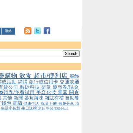
聯絡
樂購物
飲食
超市/便利店
服飾
游或活動
網購
銀行或信用卡
交通或通
百貨公司
數碼科技
嬰童
優惠券/現金
/換領券/免費試用
美容化妝
電器
開倉
票
其他
新聞
參茸海味
雜誌有禮
自助餐
子錢包
電腦
健康生活
商場
月餅
有趣分享
演
會
生活小智慧
生日送禮
烹飪
學習
電腦小貼士