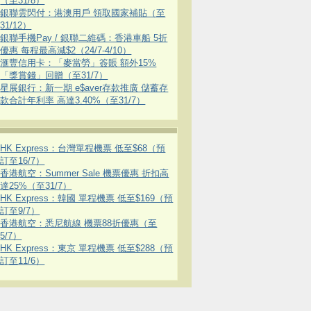
（至31/8）
銀聯雲閃付：港澳用戶 領取國家補貼（至
31/12）
銀聯手機Pay / 銀聯二維碼：香港車船 5折
優惠 每程最高減$2（24/7-4/10）
滙豐信用卡：「麥當勞」簽賬 額外15%
「獎賞錢」回贈（至31/7）
星展銀行：新一期 e$aver存款推廣 儲蓄存
款合計年利率 高達3.40%（至31/7）
HK Express：台灣單程機票 低至$68（預
訂至16/7）
香港航空：Summer Sale 機票優惠 折扣高
達25%（至31/7）
HK Express：韓國 單程機票 低至$169（預
訂至9/7）
香港航空：悉尼航線 機票88折優惠（至
5/7）
HK Express：東京 單程機票 低至$288（預
訂至11/6）