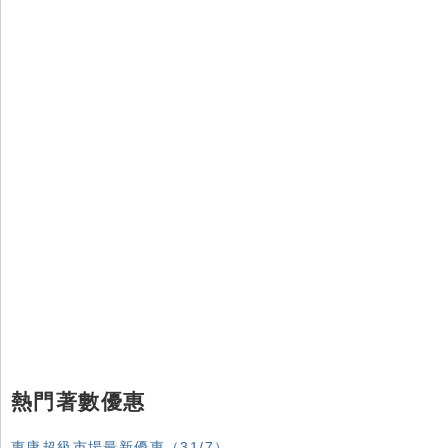
熱門著數優惠
惠康超級市場最新優惠（31/7）