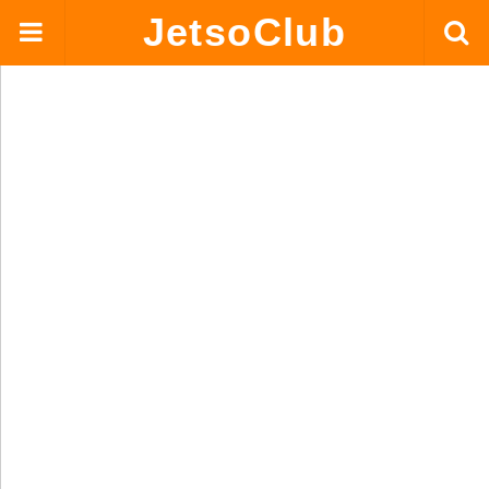
JetsoClub