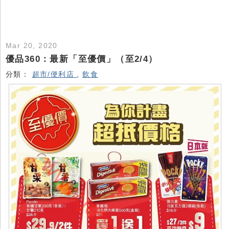
Mar 20, 2020
優品360：最新「至優價」（至2/4）
分類：
超市/便利店
,
飲食