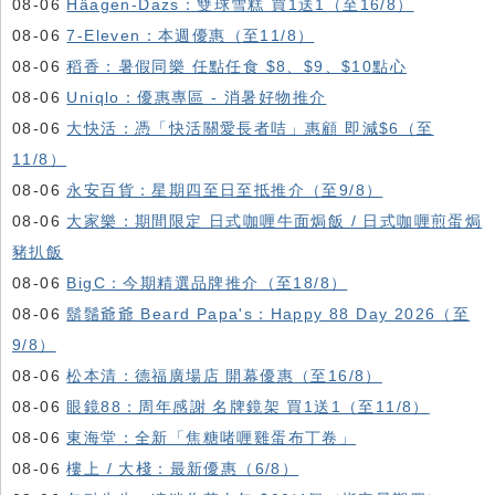
08-06
Häagen-Dazs ：雙球雪糕 買1送1（至16/8）
08-06
7-Eleven：本週優惠（至11/8）
08-06
稻香：暑假同樂 任點任食 $8、$9、$10點心
08-06
Uniqlo：優惠專區 - 消暑好物推介
08-06
大快活：憑「快活關愛長者咭」惠顧 即減$6（至
11/8）
08-06
永安百貨：星期四至日至抵推介（至9/8）
08-06
大家樂：期間限定 日式咖喱牛面焗飯 / 日式咖喱煎蛋焗
豬扒飯
08-06
BigC：今期精選品牌推介（至18/8）
08-06
鬍鬚爺爺 Beard Papa's：Happy 88 Day 2026（至
9/8）
08-06
松本清：德福廣場店 開幕優惠（至16/8）
08-06
眼鏡88：周年感謝 名牌鏡架 買1送1（至11/8）
08-06
東海堂：全新「焦糖啫喱雞蛋布丁卷」
08-06
樓上 / 大棧：最新優惠（6/8）