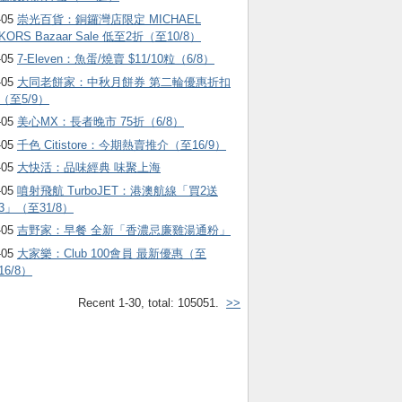
-05
崇光百貨：銅鑼灣店限定 MICHAEL
KORS Bazaar Sale 低至2折（至10/8）
-05
7-Eleven：魚蛋/燒賣 $11/10粒（6/8）
-05
大同老餅家：中秋月餅券 第二輪優惠折扣
（至5/9）
-05
美心MX：長者晚市 75折（6/8）
-05
千色 Citistore：今期熱賣推介（至16/9）
-05
大快活：品味經典 味聚上海
-05
噴射飛航 TurboJET：港澳航線「買2送
3」（至31/8）
-05
吉野家：早餐 全新「香濃忌廉雞湯通粉」
-05
大家樂：Club 100會員 最新優惠（至
16/8）
Recent 1-30, total: 105051.
>>