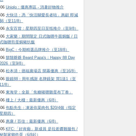
-06
Uniqlo：優惠專區 - 消暑好物推介
-06
大快活：憑「快活關愛長者咭」惠顧 即減
$6（至11/8）
-06
永安百貨：星期四至日至抵推介（至9/8）
-06
大家樂：期間限定 日式咖喱牛面焗飯 / 日
式咖喱煎蛋焗豬扒飯
-06
BigC：今期精選品牌推介（至18/8）
-06
鬍鬚爺爺 Beard Papa's：Happy 88 Day
2026（至9/8）
-06
松本清：德福廣場店 開幕優惠（至16/8）
-06
眼鏡88：周年感謝 名牌鏡架 買1送1（至
11/8）
-06
東海堂：全新「焦糖啫喱雞蛋布丁卷」
-06
樓上 / 大棧：最新優惠（6/8）
-06
包點先生：凍迷你菜肉包 $20/4個（指定
星期四）
-06
惠康 / 百佳：最新優惠（6/8）
-05
KFC:「好肯癲」新成員 是拉差醬雞腿包 /
秘製家鄉炸蛋（6/8起）