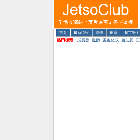
首頁
最新情報
購物
飲食
超市/便
熱門標籤
：
消費券
服飾
美容化妝
自助餐
百