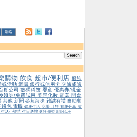
聯絡
樂購物
飲食
超市/便利店
服飾
游或活動
網購
銀行或信用卡
交通或通
百貨公司
數碼科技
嬰童
優惠券/現金
/換領券/免費試用
美容化妝
電器
開倉
票
其他
新聞
參茸海味
雜誌有禮
自助餐
子錢包
電腦
健康生活
商場
月餅
有趣分享
演
會
生活小智慧
生日送禮
烹飪
學習
電腦小貼士