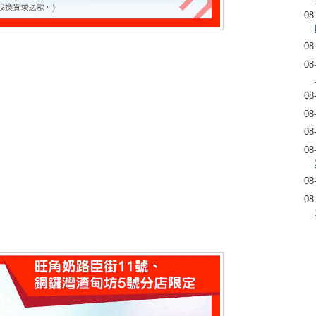
08
08
08
08
08
08
08
08
08