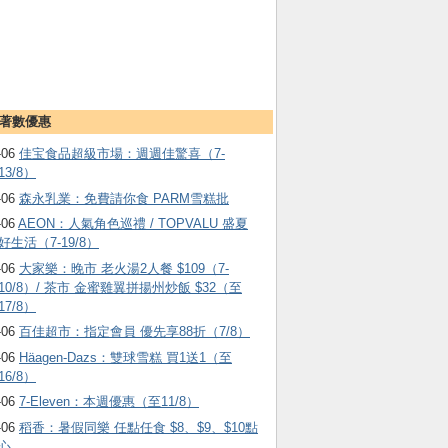
著數優惠
-06
佳宝食品超級市場：週週佳驚喜（7-
13/8）
-06
森永乳業：免費請你食 PARM雪糕批
-06
AEON：人氣角色巡禮 / TOPVALU 盛夏
好生活（7-19/8）
-06
大家樂：晚市 老火湯2人餐 $109（7-
10/8）/ 茶市 金蜜雞翼拼揚州炒飯 $32（至
17/8）
-06
百佳超市：指定會員 優先享88折（7/8）
-06
Häagen-Dazs ：雙球雪糕 買1送1（至
16/8）
-06
7-Eleven：本週優惠（至11/8）
-06
稻香：暑假同樂 任點任食 $8、$9、$10點
心