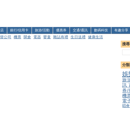
利店
銀行/信用卡
旅游/活動
優惠券
交通/通訊
數碼科技
有趣分享
貨公司
機票
開倉
電器
嬰童
雜誌有禮
生日送禮
健康生活
搜尋
分類
娛
旅
訊
券
機
電
唱