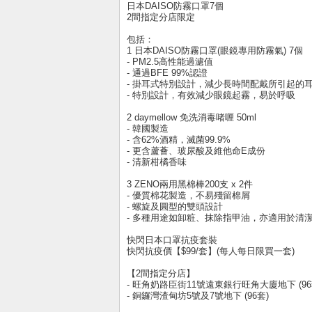
日本DAISO防霧口罩7個
2間指定分店限定
包括：
1 日本DAISO防霧口罩(眼鏡專用防霧氣) 7個
- PM2.5高性能過濾值
- 通過BFE 99%認證
- 掛耳式特別設計，減少長時間配戴所引起的
- 特別設計，有效減少眼鏡起霧，易於呼吸
2 daymellow 免洗消毒啫喱 50ml
- 韓國製造
- 含62%酒精，滅菌99.9%
- 更含蘆薈、玻尿酸及維他命E成份
- 清新柑橘香味
3 ZENO兩用黑棉棒200支 x 2件
- 優質棉花製造，不易殘留棉屑
- 螺旋及圓型的雙頭設計
- 多種用途如卸粧、抹除指甲油，亦適用於清
快閃日本口罩抗疫套裝
快閃抗疫價【$99/套】(每人每日限買一套)
【2間指定分店】
- 旺角奶路臣街11號遠東銀行旺角大廈地下 (96
- 銅鑼灣渣甸坊5號及7號地下 (96套)