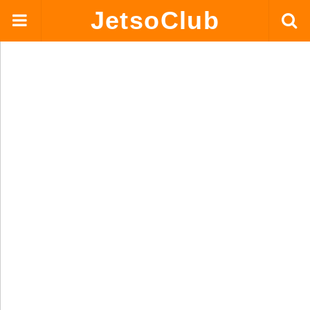
JetsoClub