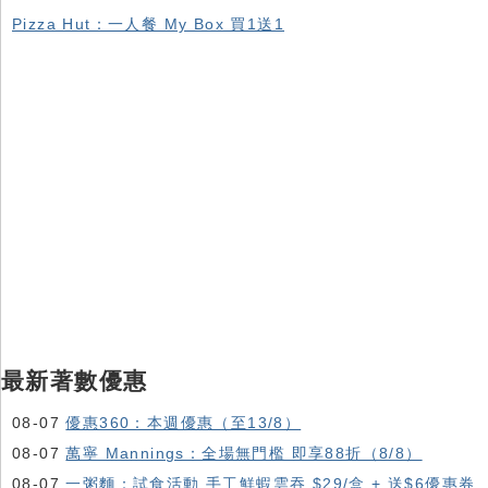
Pizza Hut：一人餐 My Box 買1送1
最新著數優惠
08-07
優惠360：本週優惠（至13/8）
08-07
萬寧 Mannings：全場無門檻 即享88折（8/8）
08-07
一粥麵：試食活動 手工鮮蝦雲吞 $29/盒 + 送$6優惠券