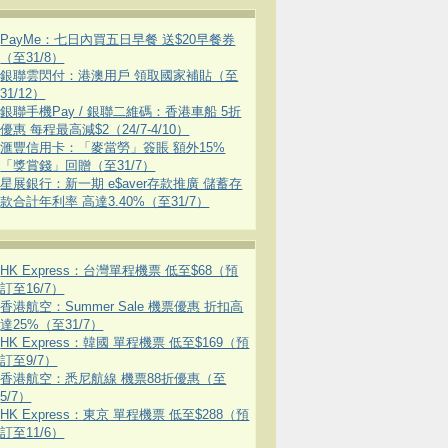
PayMe：七日內買五日早餐 送$20早餐券
（至31/8）
銀聯雲閃付：港澳用戶 領取國家補貼（至
31/12）
銀聯手機Pay / 銀聯二維碼：香港車船 5折
優惠 每程最高減$2（24/7-4/10）
滙豐信用卡：「麥當勞」簽賬 額外15%
「獎賞錢」回贈（至31/7）
星展銀行：新一期 e$aver存款推廣 儲蓄存
款合計年利率 高達3.40%（至31/7）
HK Express：台灣單程機票 低至$68（預
訂至16/7）
香港航空：Summer Sale 機票優惠 折扣高
達25%（至31/7）
HK Express：韓國 單程機票 低至$169（預
訂至9/7）
香港航空：悉尼航線 機票88折優惠（至
5/7）
HK Express：東京 單程機票 低至$288（預
訂至11/6）