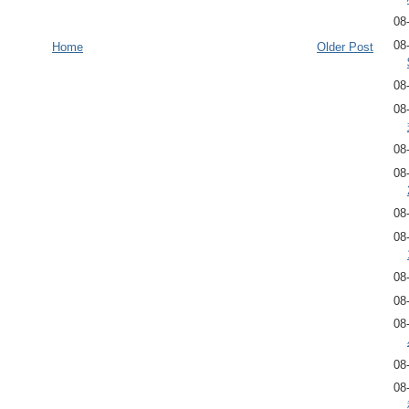
08
08
Home
Older Post
08
08
08
08
08
08
08
08
08
08
08