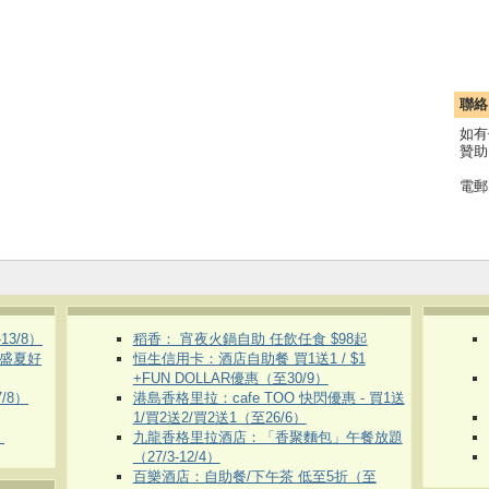
聯絡
如有
贊助
電郵
3/8）
稻香： 宵夜火鍋自助 任飲任食 $98起
 盛夏好
恒生信用卡：酒店自助餐 買1送1 / $1
+FUN DOLLAR優惠（至30/9）
/8）
港島香格里拉：cafe TOO 快閃優惠 - 買1送
1/買2送2/買2送1（至26/6）
）
九龍香格里拉酒店：「香聚麵包」午餐放題
（27/3-12/4）
百樂酒店：自助餐/下午茶 低至5折（至