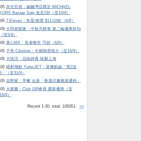
-05
崇光百貨：銅鑼灣店限定 MICHAEL
KORS Bazaar Sale 低至2折（至10/8）
-05
7-Eleven：魚蛋/燒賣 $11/10粒（6/8）
-05
大同老餅家：中秋月餅券 第二輪優惠折扣
（至5/9）
-05
美心MX：長者晚市 75折（6/8）
-05
千色 Citistore：今期熱賣推介（至16/9）
-05
大快活：品味經典 味聚上海
-05
噴射飛航 TurboJET：港澳航線「買2送
3」（至31/8）
-05
吉野家：早餐 全新「香濃忌廉雞湯通粉」
-05
大家樂：Club 100會員 最新優惠（至
16/8）
Recent 1-30, total: 105051.
>>