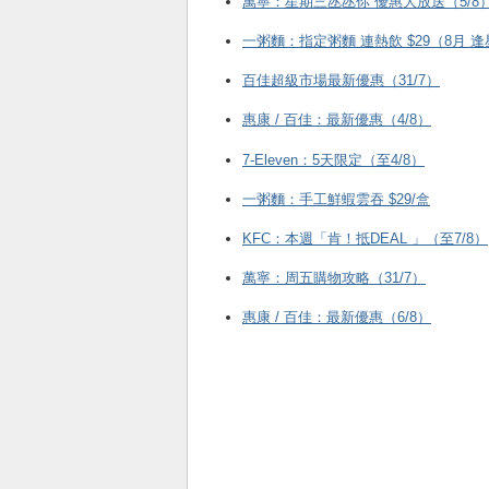
萬寧：星期三氹氹你 優惠大放送（5/8
一粥麵：指定粥麵 連熱飲 $29（8月 
百佳超級市場最新優惠（31/7）
惠康 / 百佳：最新優惠（4/8）
7-Eleven：5天限定（至4/8）
一粥麵：手工鮮蝦雲吞 $29/盒
KFC ：本週「肯！抵DEAL 」（至7/8）
萬寧：周五購物攻略（31/7）
惠康 / 百佳：最新優惠（6/8）