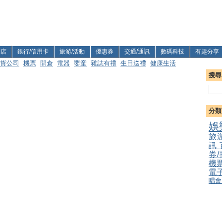
利店
銀行/信用卡
旅游/活動
優惠券
交通/通訊
數碼科技
有趣分享
貨公司
機票
開倉
電器
嬰童
雜誌有禮
生日送禮
健康生活
搜尋
分類
娛
旅
訊
券
機
電
唱