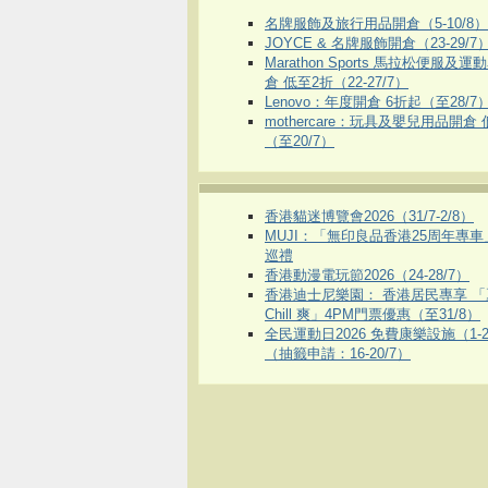
名牌服飾及旅行用品開倉（5-10/8）
JOYCE & 名牌服飾開倉（23-29/7
Marathon Sports 馬拉松便服及
倉 低至2折（22-27/7）
Lenovo：年度開倉 6折起（至28/7
mothercare：玩具及嬰兒用品開倉
（至20/7）
香港貓迷博覽會2026（31/7-2/8）
MUJI：「無印良品香港25周年專
巡禮
香港動漫電玩節2026（24-28/7）
香港迪士尼樂園： 香港居民專享 「
Chill 爽」4PM門票優惠（至31/8）
全民運動日2026 免費康樂設施（1-2
（抽籤申請：16-20/7）