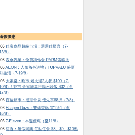
著數優惠
-06
佳宝食品超級市場：週週佳驚喜（7-
13/8）
-06
森永乳業：免費請你食 PARM雪糕批
-06
AEON：人氣角色巡禮 / TOPVALU 盛夏
好生活（7-19/8）
-06
大家樂：晚市 老火湯2人餐 $109（7-
10/8）/ 茶市 金蜜雞翼拼揚州炒飯 $32（至
17/8）
-06
百佳超市：指定會員 優先享88折（7/8）
-06
Häagen-Dazs ：雙球雪糕 買1送1（至
16/8）
-06
7-Eleven：本週優惠（至11/8）
-06
稻香：暑假同樂 任點任食 $8、$9、$10點
心