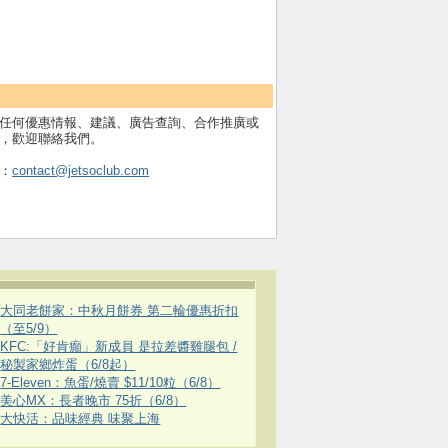
任何優惠情報、建議、廣告查詢、合作推廣或
，歡迎聯絡我們。
：
contact@jetsoclub.com
大同老餅家：中秋月餅券 第二輪優惠折扣
（至5/9）
KFC:「好肯癲」新成員 是拉差醬雞腿包 /
秘製家鄉炸蛋（6/8起）
7-Eleven：魚蛋/燒賣 $11/10粒（6/8）
美心MX：長者晚市 75折（6/8）
大快活：品味經典 味聚上海