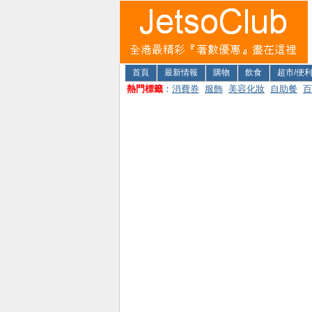
首頁
最新情報
購物
飲食
超市/便
熱門標籤
：
消費券
服飾
美容化妝
自助餐
百