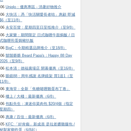
-06
Uniqlo：優惠專區 - 消暑好物推介
-06
大快活：憑「快活關愛長者咭」惠顧 即減
$6（至11/8）
-06
永安百貨：星期四至日至抵推介（至9/8）
-06
大家樂：期間限定 日式咖喱牛面焗飯 / 日
式咖喱煎蛋焗豬扒飯
-06
BigC：今期精選品牌推介（至18/8）
-06
鬍鬚爺爺 Beard Papa's：Happy 88 Day
2026（至9/8）
-06
松本清：德福廣場店 開幕優惠（至16/8）
-06
眼鏡88：周年感謝 名牌鏡架 買1送1（至
11/8）
-06
東海堂：全新「焦糖啫喱雞蛋布丁卷」
-06
樓上 / 大棧：最新優惠（6/8）
-06
包點先生：凍迷你菜肉包 $20/4個（指定
星期四）
-06
惠康 / 百佳：最新優惠（6/8）
-05
KFC:「好肯癲」新成員 是拉差醬雞腿包 /
秘製家鄉炸蛋（6/8起）