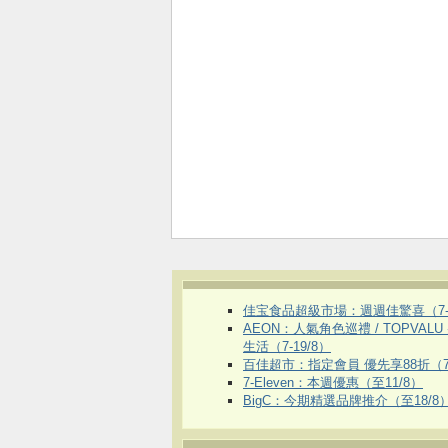
佳宝食品超級市場：週週佳驚喜（7-1
AEON：人氣角色巡禮 / TOPVALU
生活（7-19/8）
百佳超市：指定會員 優先享88折（7
7-Eleven：本週優惠（至11/8）
BigC：今期精選品牌推介（至18/8