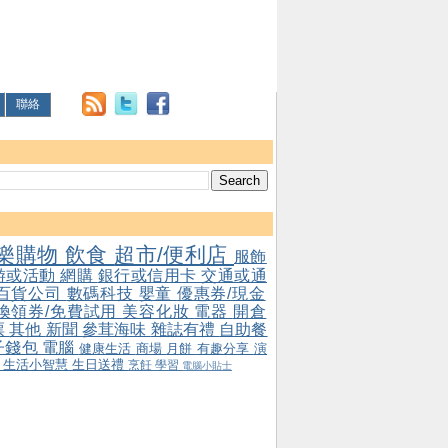
聯絡
樂購物
飲食
超市/便利店
服飾
游或活動
網購
銀行或信用卡
交通或通
百貨公司
數碼科技
嬰童
優惠券/現金
/換領券/免費試用
美容化妝
電器
開倉
票
其他
新聞
參茸海味
雜誌有禮
自助餐
子錢包
電腦
健康生活
商場
月餅
有趣分享
演
會
生活小智慧
生日送禮
烹飪
學習
電腦小貼士