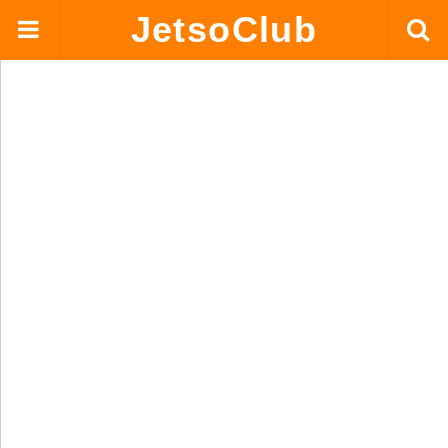
JetsoClub