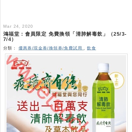
Mar 24, 2020
鴻福堂：會員限定 免費換領「清肺解毒飲」（25/3-
7/4）
分類：
優惠券/現金券/換領券/免費試用
,
飲食