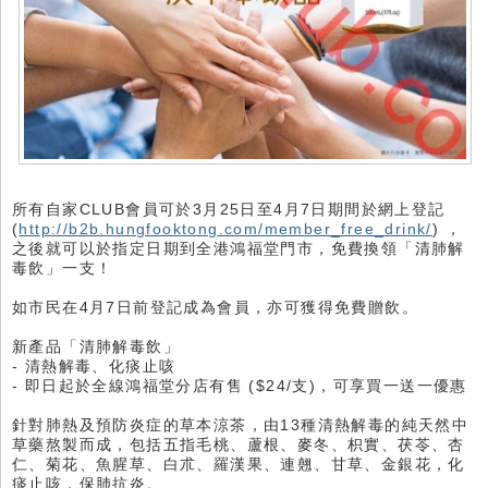
所有自家CLUB會員可於3月25日至4月7日期間於網上登記
(
http://b2b.hungfooktong.com/member_free_drink/
) ，
之後就可以於指定日期到全港鴻福堂門市，免費換領「清肺解
毒飲」一支！
如市民在4月7日前登記成為會員，亦可獲得免費贈飲。
新產品「清肺解毒飲」
- 清熱解毒、化痰止咳
- 即日起於全線鴻福堂分店有售 ($24/支)，可享買一送一優惠
針對肺熱及預防炎症的草本涼茶，由13種清熱解毒的純天然中
草藥熬製而成，包括五指毛桃、蘆根、麥冬、枳實、茯苓、杏
仁、菊花、魚腥草、白朮、羅漢果、連翹、甘草、金銀花，化
痰止咳，保肺抗炎。