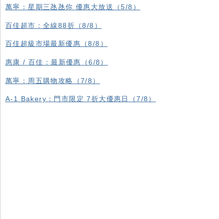
萬寧：星期三氹氹你 優惠大放送（5/8）
百佳超市：全線88折（8/8）
百佳超級市場最新優惠（8/8）
惠康 / 百佳：最新優惠（6/8）
萬寧：周五購物攻略（7/8）
A-1 Bakery：門市限定 7折大優惠日（7/8）