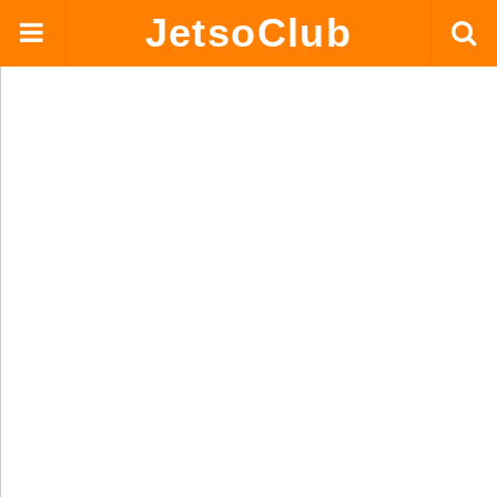
JetsoClub