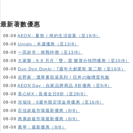
最新著數優惠
08-08
AEON：夏祭 / 簡約生活提案（至19/8）
08-08
Uniqlo：本週優惠（至13/8）
08-08
一田超市：挑戰特價（至13/8）
08-08
大家樂：8.8 月月「雙」賞 樂賞分快閃優惠（至10/8）
08-08
Don Don Donki：7週年大創業祭 第二期（至16/8）
08-08
吉野家：濃厚番茄湯系列 / 巨丼の咖哩蛋包飯
08-08
AEON Day：自家品牌商品 8折優惠（至9/8）
08-08
美心MX：長者全日8折（至28/8）
08-08
洪瑞珍：6週年限定現金券優惠（至16/8）
08-08
百佳超級市場最新優惠（8/8）
08-08
惠康超級市場最新優惠（8/8）
08-08
萬寧：最新優惠（8/8）