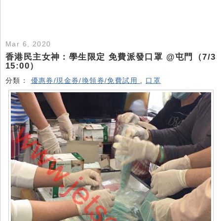
Mar 6, 2020
香港民主女神：學生限定 免費派發口罩 @屯門（7/3
15:00）
分類：
優惠券/現金券/換領券/免費試用
,
口罩