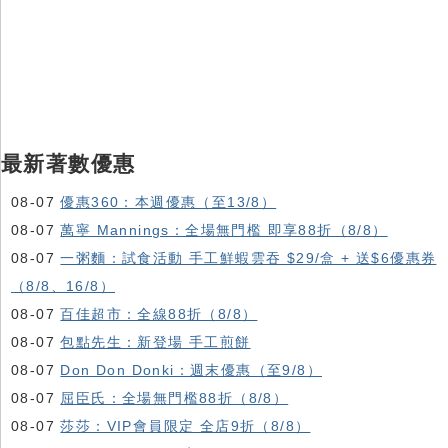
最新著數優惠
08-07
優惠360：本週優惠（至13/8）
08-07
萬寧 Mannings：全場無門檻 即享88折（8/8）
08-07
一粥麵：試食活動 手工鮮蝦雲吞 $29/盒 + 送$6優惠券
（8/8、16/8）
08-07
百佳超市：全線88折（8/8）
08-07
包點先生：新登場 手工煎餅
08-07
Don Don Donki：週末優惠（至9/8）
08-07
屈臣氏：全場無門檻88折（8/8）
08-07
莎莎：VIP會員限定 全店9折（8/8）