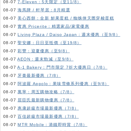
08-07
7-Eleven：5天限定（至11/8）
08-07
海馬牌 / 軒琴居：8月精選
08-07
美心西餅：全新 鮮果蛋糕 / 蜘蛛俠天際穿梭蛋糕
08-07
實惠 Pricerite：精選家品/家電優惠
08-07
Living Plaza / Daiso Japan：週末優惠（至9/8）
08-07
聖安娜：日日至抵價（至19/8）
08-07
彩豐：迎夏優惠（至9/8）
08-07
AEON：週末勁減（至9/8）
08-07
A-1 Bakery：門市限定 7折大優惠日（7/8）
08-07
牙膏最新優惠（7/8）
08-07
阿波羅 Appolo：果味雪條系列優惠（至9/8）
08-07
萬寧：周五購物攻略（7/8）
08-07
屈臣氏最新購物優惠（7/8）
08-07
惠康超級市場最新優惠（7/8）
08-07
百佳超級市場最新優惠（7/8）
08-07
MTR Mobile：港鐵即時賞（7/8）