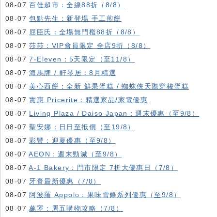
08-07
百佳超市：全線88折（8/8）
08-07
包點先生：新登場 手工煎餅
08-07
屈臣氏：全場無門檻88折（8/8）
08-07
莎莎：VIP會員限定 全店9折（8/8）
08-07
7-Eleven：5天限定（至11/8）
08-07
海馬牌 / 軒琴居：8月精選
08-07
美心西餅：全新 鮮果蛋糕 / 蜘蛛俠天際穿梭蛋糕
08-07
實惠 Pricerite：精選家品/家電優惠
08-07
Living Plaza / Daiso Japan：週末優惠（至9/8）
08-07
聖安娜：日日至抵價（至19/8）
08-07
彩豐：迎夏優惠（至9/8）
08-07
AEON：週末勁減（至9/8）
08-07
A-1 Bakery：門市限定 7折大優惠日（7/8）
08-07
牙膏最新優惠（7/8）
08-07
阿波羅 Appolo：果味雪條系列優惠（至9/8）
08-07
萬寧：周五購物攻略（7/8）