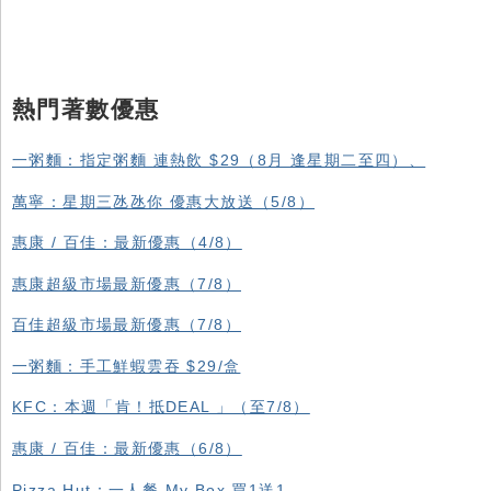
熱門著數優惠
一粥麵：指定粥麵 連熱飲 $29（8月 逢星期二至四）、
萬寧：星期三氹氹你 優惠大放送（5/8）
惠康 / 百佳：最新優惠（4/8）
惠康超級市場最新優惠（7/8）
百佳超級市場最新優惠（7/8）
一粥麵：手工鮮蝦雲吞 $29/盒
KFC ：本週「肯！抵DEAL 」（至7/8）
惠康 / 百佳：最新優惠（6/8）
Pizza Hut：一人餐 My Box 買1送1