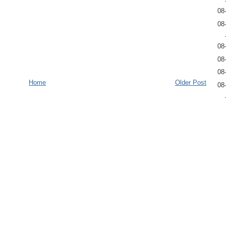
08
08
08
08
08
Home
Older Post
08