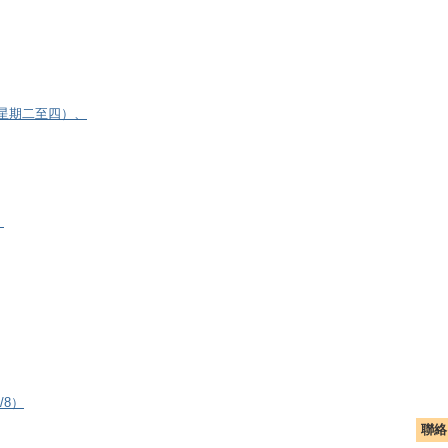
逢星期二至四）、
）
/8）
聯絡