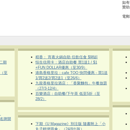
如有
贊助
電郵
稻香： 宵夜火鍋自助 任飲任食 $98起
第二期
恒生信用卡：酒店自助餐 買1送1 / $1
+FUN DOLLAR優惠（至30/9）
惠（至
港島香格里拉：cafe TOO 快閃優惠 - 買1送
1/買2送2/買2送1（至26/6）
九龍香格里拉酒店：「香聚麵包」午餐放題
（27/3-12/4）
百樂酒店：自助餐/下午茶 低至5折（至
28/2）
）
運動名牌開
下期《U Magazine》別注版 隨書附上「小
丸子輕便雨傘」（24/8出版）
）