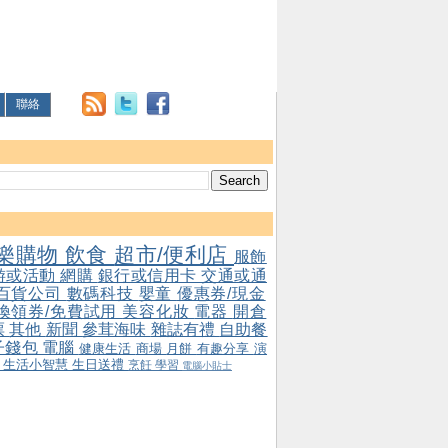
聯絡
樂購物
飲食
超市/便利店
服飾
游或活動
網購
銀行或信用卡
交通或通
百貨公司
數碼科技
嬰童
優惠券/現金
/換領券/免費試用
美容化妝
電器
開倉
票
其他
新聞
參茸海味
雜誌有禮
自助餐
子錢包
電腦
健康生活
商場
月餅
有趣分享
演
會
生活小智慧
生日送禮
烹飪
學習
電腦小貼士