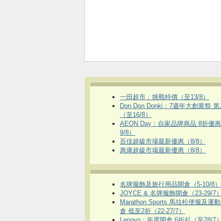
一田超市：挑戰特價（至13/8）
Don Don Donki：7週年大創業祭 
（至16/8）
AEON Day：自家品牌商品 8折優
9/8）
百佳超級市場最新優惠（8/8）
惠康超級市場最新優惠（8/8）
名牌服飾及旅行用品開倉（5-10/8）
JOYCE & 名牌服飾開倉（23-29/7
Marathon Sports 馬拉松便服及
倉 低至2折（22-27/7）
Lenovo：年度開倉 6折起（至28/7