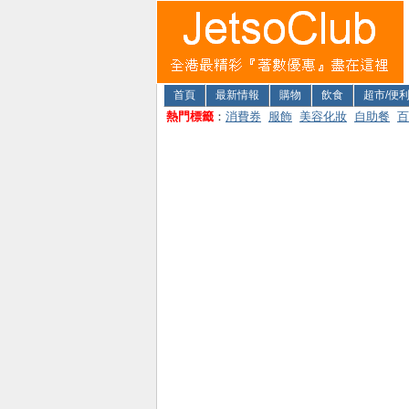
首頁
最新情報
購物
飲食
超市/便
熱門標籤
：
消費券
服飾
美容化妝
自助餐
百