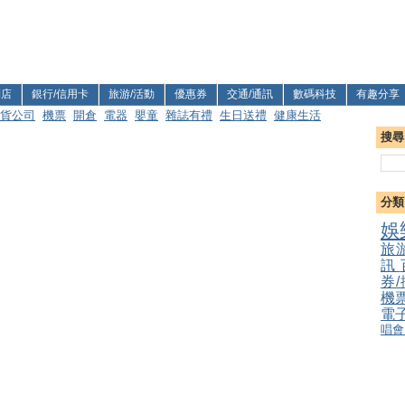
利店
銀行/信用卡
旅游/活動
優惠券
交通/通訊
數碼科技
有趣分享
貨公司
機票
開倉
電器
嬰童
雜誌有禮
生日送禮
健康生活
搜尋
分類
娛
旅
訊
券
機
電
唱