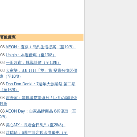
著數優惠
-08
AEON：夏祭 / 簡約生活提案（至19/8）
-08
Uniqlo：本週優惠（至13/8）
-08
一田超市：挑戰特價（至13/8）
-08
大家樂：8.8 月月「雙」賞 樂賞分快閃優
惠（至10/8）
-08
Don Don Donki：7週年大創業祭 第二期
（至16/8）
-08
吉野家：濃厚番茄湯系列 / 巨丼の咖哩蛋
包飯
-08
AEON Day：自家品牌商品 8折優惠（至
9/8）
-08
美心MX：長者全日8折（至28/8）
-08
洪瑞珍：6週年限定現金券優惠（至