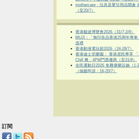
mothercare：玩具及嬰兒用品開倉
（至20/7）
香港貓迷博覽會2026（31/7-2/8）
MUJI：「無印良品香港25周年專
巡禮
香港動漫電玩節2026（24-28/7）
香港迪士尼樂園： 香港居民專享 「
Chill 爽」4PM門票優惠（至31/8）
全民運動日2026 免費康樂設施（1-2
（抽籤申請：16-20/7）
訂閱