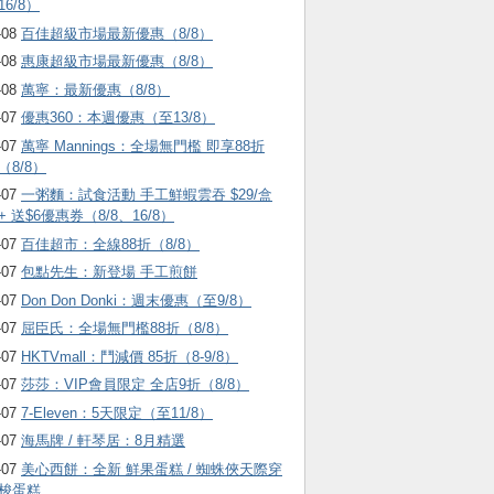
16/8）
-08
百佳超級市場最新優惠（8/8）
-08
惠康超級市場最新優惠（8/8）
-08
萬寧：最新優惠（8/8）
-07
優惠360：本週優惠（至13/8）
-07
萬寧 Mannings：全場無門檻 即享88折
（8/8）
-07
一粥麵：試食活動 手工鮮蝦雲吞 $29/盒
+ 送$6優惠券（8/8、16/8）
-07
百佳超市：全線88折（8/8）
-07
包點先生：新登場 手工煎餅
-07
Don Don Donki：週末優惠（至9/8）
-07
屈臣氏：全場無門檻88折（8/8）
-07
HKTVmall ：鬥減價 85折（8-9/8）
-07
莎莎：VIP會員限定 全店9折（8/8）
-07
7-Eleven：5天限定（至11/8）
-07
海馬牌 / 軒琴居：8月精選
-07
美心西餅：全新 鮮果蛋糕 / 蜘蛛俠天際穿
梭蛋糕