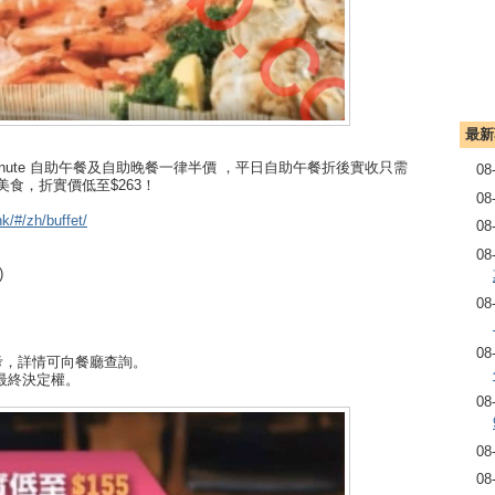
最新
 a la Minute 自助午餐及自助晚餐一律半價 ，平日自助午餐折後實收只需
08
美食，折實價低至$263！
08
k/#/zh/buffet/
08
08
)
08
08
考，詳情可向餐廳查詢。
之最終決定權。
08
08
08