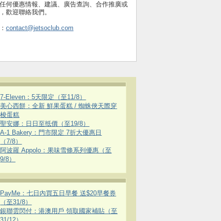
任何優惠情報、建議、廣告查詢、合作推廣或
，歡迎聯絡我們。
：
contact@jetsoclub.com
7-Eleven：5天限定（至11/8）
美心西餅：全新 鮮果蛋糕 / 蜘蛛俠天際穿
梭蛋糕
聖安娜：日日至抵價（至19/8）
A-1 Bakery：門市限定 7折大優惠日
（7/8）
阿波羅 Appolo：果味雪條系列優惠（至
9/8）
PayMe：七日內買五日早餐 送$20早餐券
（至31/8）
銀聯雲閃付：港澳用戶 領取國家補貼（至
31/12）