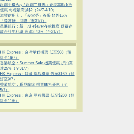
銀聯手機Pay / 銀聯二維碼：香港車船 5折
優惠 每程最高減$2（24/7-4/10）
滙豐信用卡：「麥當勞」簽賬 額外15%
「獎賞錢」回贈（至31/7）
星展銀行：新一期 e$aver存款推廣 儲蓄存
款合計年利率 高達3.40%（至31/7）
HK Express：台灣單程機票 低至$68（預
訂至16/7）
香港航空：Summer Sale 機票優惠 折扣高
達25%（至31/7）
HK Express：韓國 單程機票 低至$169（預
訂至9/7）
香港航空：悉尼航線 機票88折優惠（至
5/7）
HK Express：東京 單程機票 低至$288（預
訂至11/6）