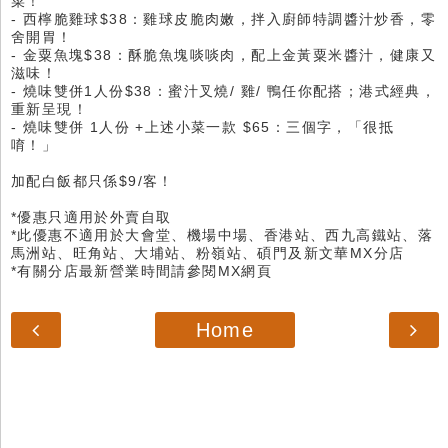
菜！
- 西檸脆雞球$38：雞球皮脆肉嫩，拌入廚師特調醬汁炒香，零
舍開胃！
- 金粟魚塊$38：酥脆魚塊啖啖肉，配上金黃粟米醬汁，健康又
滋味！
- 燒味雙併1人份$38：蜜汁叉燒/ 雞/ 鴨任你配搭；港式經典，
重新呈現！
- 燒味雙併 1人份 +上述小菜一款 $65：三個字，「很抵
唷！」
加配白飯都只係$9/客！
*優惠只適用於外賣自取
*此優惠不適用於大會堂、機場中場、香港站、西九高鐵站、落
馬洲站、旺角站、大埔站、粉嶺站、碩門及新文華MX分店
*有關分店最新營業時間請參閱MX網頁
Home