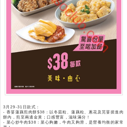
3月29-31日款式：
- 香荽蓮藕煎肉餅$38：以冬菇粒、蓮藕粒、蔥花及芫荽搓進肉
餅內，煎至兩邊金黃；口感豐富，滋味滿分！
- 菜心炒牛肉$38：菜心夠嫩，牛肉又夠滑，是營養均衡的家常