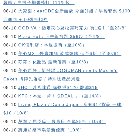
薯條 / 白提子椰果梳打（11/8起）
08-10
大家樂：eatCDC全新面貌 介面升級 / 早餐套票 $100
五個包 + 10張折扣券
08-10
GODIVA：指定夾心及松露巧克力 買1送1（至23/8）
08-10
Pizza Hut：下午茶放題 $56起（至4/9）
08-10
OK便利店：本週激筍（至16/8）
08-10
美心MX：外賣加餸 港式燒味 低至6折（至30/8）
08-10
莎莎：化妝品 最新優惠（至16/8）
08-10
美心西餅：新登場 JOGUMAN meets Maxim’s
Cakes 抖陣先蛋糕 / 特別版產品周邊
08-10
JHC：以八達通 購物滿$120 即減$15
08-10
KFC ：本週「肯！抵DEAL 」（至14/8）
08-10
Living Plaza / Daiso Japan: 所有$12貨品 一律
$10（10/8）
08-10
萬寧 / 屈臣氏：會員日 全單95折（10/8）
08-10
惠康超級市場最新優惠（10/8）