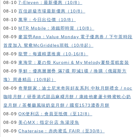
08-10
7-Eleven：最新優惠（10/8）
08-10
百佳超級市場最新優惠（10/8）
08-10
萬寧：今日出位價（10/8）
08-10
MTR Mobile：港鐵即時賞（10/8）
08-09
麥當勞App：Value Monday 電子優惠券 / 下午茶時段
首度加入 鴛鴦McGriddles班戟（10/8起）
08-09
龍豐：每週精選推廣（10-16/8）
08-09
東海堂：夏の祭 Kuromi & My Melody夏祭蛋糕套裝
08-09
爭鮮：優惠層層疊 滿7碟 即減1碟 / 換購《俄羅斯方
塊》周邊精品（10/8起）
08-09
奇華餅家：迪士尼米奇與好友系列 中秋月餅禮盒 / noc
咖啡月餅 / 研香港式甜品麻糬月餅 / 康維他麥蘆卡蜂蜜軟心奶
皇月餅 / 茶餐廳風味奶皇月餅 / 國窖1573濃香月餅
08-09
OK便利店：會員至抵價（至12/8）
08-09
美心MX：指定分店 魚湯浸魚
08-09
Chateraise：赤肉蜜瓜 FAIR（至30/8）