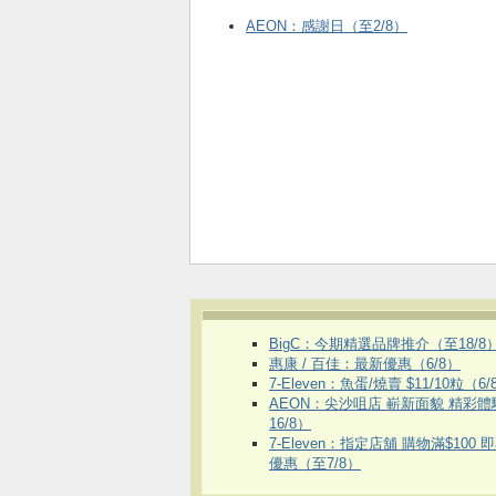
AEON：感謝日（至2/8）
BigC：今期精選品牌推介（至18/8
惠康 / 百佳：最新優惠（6/8）
7-Eleven：魚蛋/燒賣 $11/10粒（6/
AEON：尖沙咀店 嶄新面貌 精彩
16/8）
7-Eleven：指定店舖 購物滿$100 
優惠（至7/8）