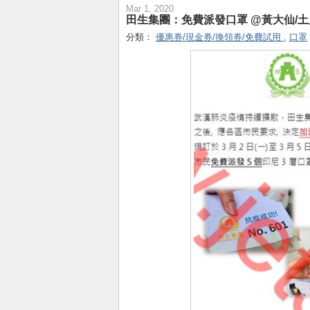
Mar 1, 2020
田生集團：免費派發口罩 @黃大仙/土瓜
分類：
優惠券/現金券/換領券/免費試用
,
口罩