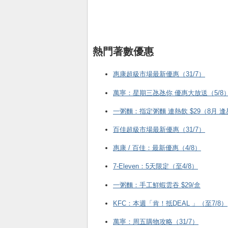
熱門著數優惠
惠康超級市場最新優惠（31/7）
萬寧：星期三氹氹你 優惠大放送（5/8
一粥麵：指定粥麵 連熱飲 $29（8月 
百佳超級市場最新優惠（31/7）
惠康 / 百佳：最新優惠（4/8）
7-Eleven：5天限定（至4/8）
一粥麵：手工鮮蝦雲吞 $29/盒
KFC ：本週「肯！抵DEAL 」（至7/8）
萬寧：周五購物攻略（31/7）