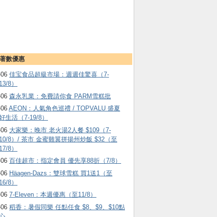
著數優惠
-06
佳宝食品超級市場：週週佳驚喜（7-
13/8）
-06
森永乳業：免費請你食 PARM雪糕批
-06
AEON：人氣角色巡禮 / TOPVALU 盛夏
好生活（7-19/8）
-06
大家樂：晚市 老火湯2人餐 $109（7-
10/8）/ 茶市 金蜜雞翼拼揚州炒飯 $32（至
17/8）
-06
百佳超市：指定會員 優先享88折（7/8）
-06
Häagen-Dazs ：雙球雪糕 買1送1（至
16/8）
-06
7-Eleven：本週優惠（至11/8）
-06
稻香：暑假同樂 任點任食 $8、$9、$10點
心