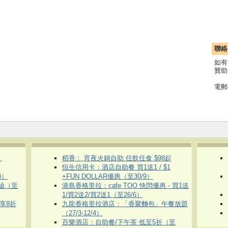
聯絡
如有
贊助
電郵
）
稻香： 宵夜火鍋自助 任飲任食 $98起
恒生信用卡：酒店自助餐 買1送1 / $1
8）
+FUN DOLLAR優惠（至30/9）
體驗（至
港島香格里拉：cafe TOO 快閃優惠 - 買1送
1/買2送2/買2送1（至26/6）
即享8折
九龍香格里拉酒店：「香聚麵包」午餐放題
（27/3-12/4）
百樂酒店：自助餐/下午茶 低至5折（至