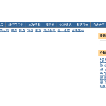
利店
銀行/信用卡
旅游/活動
優惠券
交通/通訊
數碼科技
有趣分享
貨公司
機票
開倉
電器
嬰童
雜誌有禮
生日送禮
健康生活
搜尋
分類
娛
旅
訊
券
機
電
唱