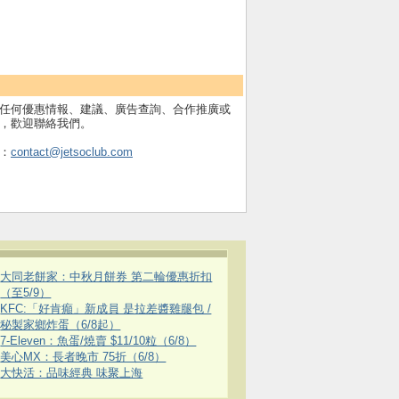
任何優惠情報、建議、廣告查詢、合作推廣或
，歡迎聯絡我們。
：
contact@jetsoclub.com
大同老餅家：中秋月餅券 第二輪優惠折扣
（至5/9）
KFC:「好肯癲」新成員 是拉差醬雞腿包 /
秘製家鄉炸蛋（6/8起）
7-Eleven：魚蛋/燒賣 $11/10粒（6/8）
美心MX：長者晚市 75折（6/8）
大快活：品味經典 味聚上海