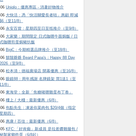
-06
Uniqlo：優惠專區 - 消暑好物推介
-06
大快活：憑「快活關愛長者咭」惠顧 即減
$6（至11/8）
-06
永安百貨：星期四至日至抵推介（至9/8）
-06
大家樂：期間限定 日式咖喱牛面焗飯 / 日
式咖喱煎蛋焗豬扒飯
-06
BigC：今期精選品牌推介（至18/8）
-06
鬍鬚爺爺 Beard Papa's：Happy 88 Day
2026（至9/8）
-06
松本清：德福廣場店 開幕優惠（至16/8）
-06
眼鏡88：周年感謝 名牌鏡架 買1送1（至
11/8）
-06
東海堂：全新「焦糖啫喱雞蛋布丁卷」
-06
樓上 / 大棧：最新優惠（6/8）
-06
包點先生：凍迷你菜肉包 $20/4個（指定
星期四）
-06
惠康 / 百佳：最新優惠（6/8）
-05
KFC:「好肯癲」新成員 是拉差醬雞腿包 /
秘製家鄉炸蛋（6/8起）