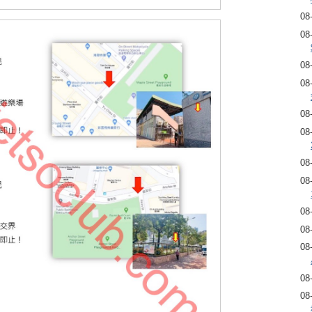
08
08
08
08
08
08
08
08
08
08
08
08
08