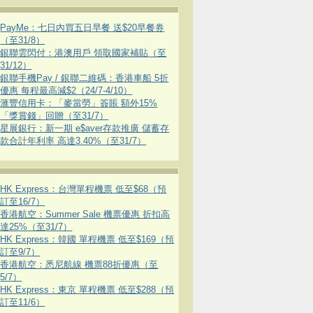
PayMe：七日內買五日早餐 送$20早餐券
（至31/8）
銀聯雲閃付：港澳用戶 領取國家補貼（至
31/12）
銀聯手機Pay / 銀聯二維碼：香港車船 5折
優惠 每程最高減$2（24/7-4/10）
滙豐信用卡：「麥當勞」簽賬 額外15%
「獎賞錢」回贈（至31/7）
星展銀行：新一期 e$aver存款推廣 儲蓄存
款合計年利率 高達3.40%（至31/7）
HK Express：台灣單程機票 低至$68（預
訂至16/7）
香港航空：Summer Sale 機票優惠 折扣高
達25%（至31/7）
HK Express：韓國 單程機票 低至$169（預
訂至9/7）
香港航空：悉尼航線 機票88折優惠（至
5/7）
HK Express：東京 單程機票 低至$288（預
訂至11/6）