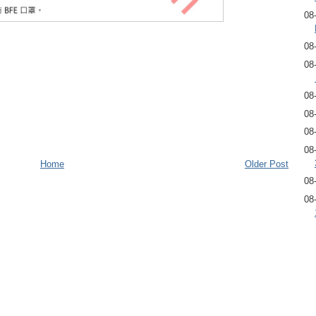
08
08
08
08
08
08
08
Home
Older Post
08
08