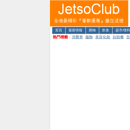
首頁
最新情報
購物
飲食
超市/便
熱門標籤
：
消費券
服飾
美容化妝
自助餐
百