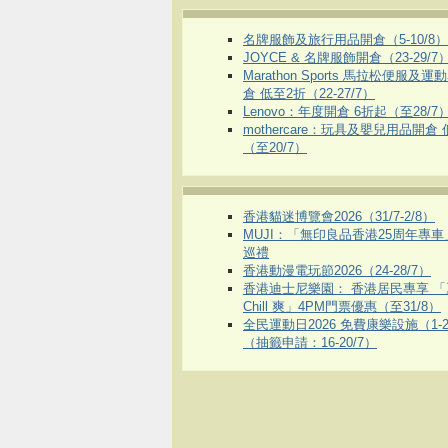
名牌服飾及旅行用品開倉（5-10/8）
JOYCE & 名牌服飾開倉（23-29/7
Marathon Sports 馬拉松便服及
倉 低至2折（22-27/7）
Lenovo：年度開倉 6折起（至28/7
mothercare：玩具及嬰兒用品開倉
（至20/7）
香港貓迷博覽會2026（31/7-2/8）
MUJI：「無印良品香港25周年專
巡禮
香港動漫電玩節2026（24-28/7）
香港迪士尼樂園： 香港居民專享 「
Chill 爽」4PM門票優惠（至31/8）
全民運動日2026 免費康樂設施（1-2
（抽籤申請：16-20/7）