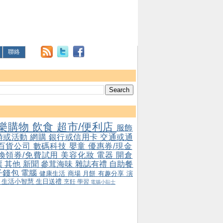
聯絡
樂購物
飲食
超市/便利店
服飾
游或活動
網購
銀行或信用卡
交通或通
百貨公司
數碼科技
嬰童
優惠券/現金
/換領券/免費試用
美容化妝
電器
開倉
票
其他
新聞
參茸海味
雜誌有禮
自助餐
子錢包
電腦
健康生活
商場
月餅
有趣分享
演
會
生活小智慧
生日送禮
烹飪
學習
電腦小貼士