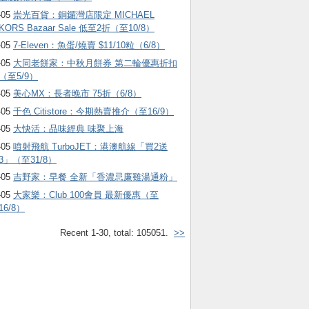
-05
崇光百貨：銅鑼灣店限定 MICHAEL
KORS Bazaar Sale 低至2折（至10/8）
-05
7-Eleven：魚蛋/燒賣 $11/10粒（6/8）
-05
大同老餅家：中秋月餅券 第二輪優惠折扣
（至5/9）
-05
美心MX：長者晚市 75折（6/8）
-05
千色 Citistore：今期熱賣推介（至16/9）
-05
大快活：品味經典 味聚上海
-05
噴射飛航 TurboJET：港澳航線「買2送
3」（至31/8）
-05
吉野家：早餐 全新「香濃忌廉雞湯通粉」
-05
大家樂：Club 100會員 最新優惠（至
16/8）
Recent 1-30, total: 105051.
>>