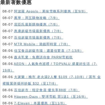
最新著數優惠
08-07
阿波羅 Appolo：果味雪條系列優惠（至9/8）
08-07
萬寧：周五購物攻略（7/8）
08-07
屈臣氏最新購物優惠（7/8）
08-07
惠康超級市場最新優惠（7/8）
08-07
百佳超級市場最新優惠（7/8）
08-07
MTR Mobile：港鐵即時賞（7/8）
08-06
佳宝食品超級市場：週週佳驚喜（7-13/8）
08-06
森永乳業：免費請你食 PARM雪糕批
08-06
AEON：人氣角色巡禮 / TOPVALU 盛夏好生活（7-
19/8）
08-06
大家樂：晚市 老火湯2人餐 $109（7-10/8）/ 茶市 金
蜜雞翼拼揚州炒飯 $32（至17/8）
08-06
百佳超市：指定會員 優先享88折（7/8）
08-06
Häagen-Dazs ：雙球雪糕 買1送1（至16/8）
08-06
7-Eleven：本週優惠（至11/8）