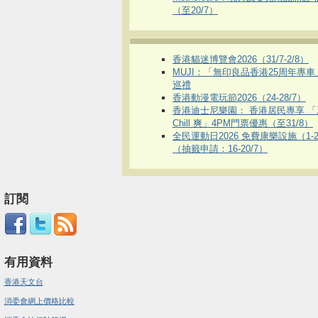
（至20/7）
香港貓迷博覽會2026（31/7-2/8）
MUJI：「無印良品香港25周年專
巡禮
香港動漫電玩節2026（24-28/7）
香港迪士尼樂園： 香港居民專享 「
Chill 爽」4PM門票優惠（至31/8）
全民運動日2026 免費康樂設施（1-2
（抽籤申請：16-20/7）
訂閱
有用資料
香港天文台
消委會網上價格比較