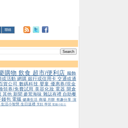
聯絡
樂購物
飲食
超市/便利店
服飾
游或活動
網購
銀行或信用卡
交通或通
百貨公司
數碼科技
嬰童
優惠券/現金
/換領券/免費試用
美容化妝
電器
開倉
票
其他
新聞
參茸海味
雜誌有禮
自助餐
子錢包
電腦
健康生活
商場
月餅
有趣分享
演
會
生活小智慧
生日送禮
烹飪
學習
電腦小貼士