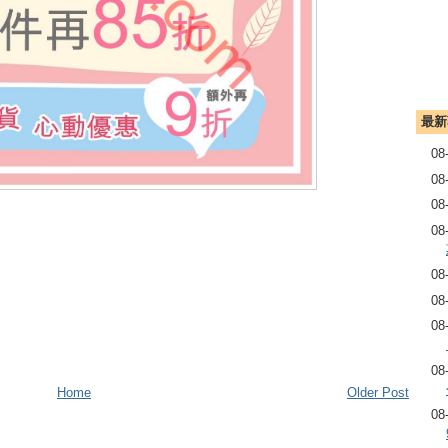
最新
08
08
08
08
08
08
08
08
Home
Older Post
08