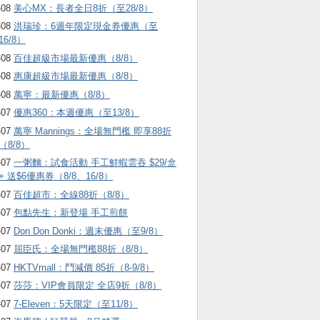
-08
美心MX：長者全日8折（至28/8）
-08
洪瑞珍：6週年限定現金券優惠（至
16/8）
-08
百佳超級市場最新優惠（8/8）
-08
惠康超級市場最新優惠（8/8）
-08
萬寧：最新優惠（8/8）
-07
優惠360：本週優惠（至13/8）
-07
萬寧 Mannings：全場無門檻 即享88折
（8/8）
-07
一粥麵：試食活動 手工鮮蝦雲吞 $29/盒
+ 送$6優惠券（8/8、16/8）
-07
百佳超市：全線88折（8/8）
-07
包點先生：新登場 手工煎餅
-07
Don Don Donki：週末優惠（至9/8）
-07
屈臣氏：全場無門檻88折（8/8）
-07
HKTVmall ：鬥減價 85折（8-9/8）
-07
莎莎：VIP會員限定 全店9折（8/8）
-07
7-Eleven：5天限定（至11/8）