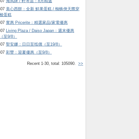
-07
海馬牌 / 軒琴居：8月精選
-07
美心西餅：全新 鮮果蛋糕 / 蜘蛛俠天際穿
梭蛋糕
-07
實惠 Pricerite：精選家品/家電優惠
-07
Living Plaza / Daiso Japan：週末優惠
（至9/8）
-07
聖安娜：日日至抵價（至19/8）
-07
彩豐：迎夏優惠（至9/8）
Recent 1-30, total: 105090.
>>