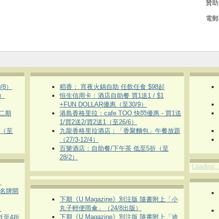
贊助
電郵
/8）
稻香： 宵夜火鍋自助 任飲任食 $98起
）
恒生信用卡：酒店自助餐 買1送1 / $1
+FUN DOLLAR優惠（至30/9）
第二期
港島香格里拉：cafe TOO 快閃優惠 - 買1送
1/買2送2/買2送1（至26/6）
惠（至
九龍香格里拉酒店：「香聚麵包」午餐放題
（27/3-12/4）
百樂酒店：自助餐/下午茶 低至5折（至
28/2）
Loading..
）
運動名牌開
下期《U Magazine》別注版 隨書附上「小
丸子輕便雨傘」（24/8出版）
）
下期《U Magazine》別注版 隨書附上「迪
 低至4折