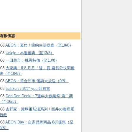
著數優惠
-08
AEON：夏祭 / 簡約生活提案（至19/8）
-08
Uniqlo：本週優惠（至13/8）
-08
一田超市：挑戰特價（至13/8）
-08
大家樂：8.8 月月「雙」賞 樂賞分快閃優
惠（至10/8）
-08
AEON：黃金朝市 優惠大放送（9/8）
-08
Eatizen：綁定 yuu 即有賞
-08
Don Don Donki：7週年大創業祭 第二期
（至16/8）
-08
吉野家：濃厚番茄湯系列 / 巨丼の咖哩蛋
包飯
-08
AEON Day：自家品牌商品 8折優惠（至
9/8）