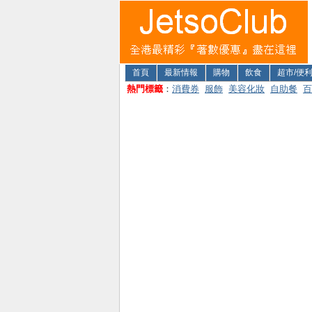
首頁
最新情報
購物
飲食
超市/便
熱門標籤
：
消費券
服飾
美容化妝
自助餐
百