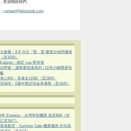
，歡迎聯絡我們。
：
contact@jetsoclub.com
大家樂：8.8 月月「雙」賞 樂賞分快閃優惠
（至10/8）
Eatizen：綁定 yuu 即有賞
吉野家：濃厚番茄湯系列 / 巨丼の咖哩蛋包
飯
美心MX：長者全日8折（至28/8）
洪瑞珍：6週年限定現金券優惠（至16/8）
.
HK Express：台灣單程機票 低至$68（預
訂至16/7）
香港航空：Summer Sale 機票優惠 折扣高