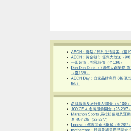
AEON：夏祭 / 簡約生活提案（至19
AEON：黃金朝市 優惠大放送（9/8
一田超市：挑戰特價（至13/8）
Don Don Donki：7週年大創業祭 
（至16/8）
AEON Day：自家品牌商品 8折優
9/8）
名牌服飾及旅行用品開倉（5-10/8）
JOYCE & 名牌服飾開倉（23-29/7
Marathon Sports 馬拉松便服及
倉 低至2折（22-27/7）
Lenovo：年度開倉 6折起（至28/7
mothercare：玩具及嬰兒用品開倉