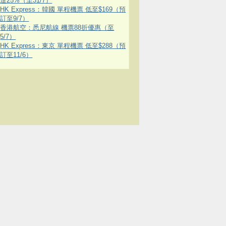
達25%（至31/7）
HK Express：韓國 單程機票 低至$169（預
訂至9/7）
香港航空：悉尼航線 機票88折優惠（至
5/7）
HK Express：東京 單程機票 低至$288（預
訂至11/6）