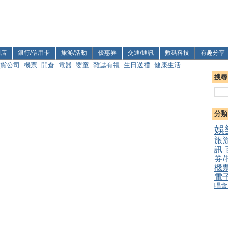
利店
銀行/信用卡
旅游/活動
優惠券
交通/通訊
數碼科技
有趣分享
貨公司
機票
開倉
電器
嬰童
雜誌有禮
生日送禮
健康生活
搜尋
分類
娛
旅
訊
券
機
電
唱