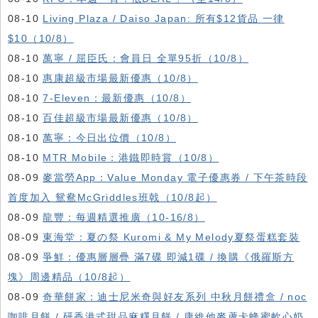
08-10
Living Plaza / Daiso Japan: 所有$12貨品 一律
$10（10/8）
08-10
萬寧 / 屈臣氏：會員日 全單95折（10/8）
08-10
惠康超級市場最新優惠（10/8）
08-10
7-Eleven：最新優惠（10/8）
08-10
百佳超級市場最新優惠（10/8）
08-10
萬寧：今日出位價（10/8）
08-10
MTR Mobile：港鐵即時賞（10/8）
08-09
麥當勞App：Value Monday 電子優惠券 / 下午茶時段
首度加入 鴛鴦McGriddles班戟（10/8起）
08-09
龍豐：每週精選推廣（10-16/8）
08-09
東海堂：夏の祭 Kuromi & My Melody夏祭蛋糕套裝
08-09
爭鮮：優惠層層疊 滿7碟 即減1碟 / 換購《俄羅斯方
塊》周邊精品（10/8起）
08-09
奇華餅家：迪士尼米奇與好友系列 中秋月餅禮盒 / noc
咖啡月餅 / 研香港式甜品麻糬月餅 / 康維他麥蘆卡蜂蜜軟心奶