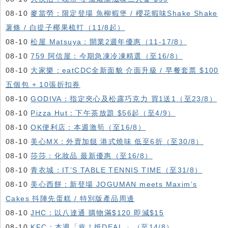
08-10
麥當勞：限定登場 魚柳蝦堡 / 櫻花蝦味Shake Shake
薯條 / 白提子椰果梳打（11/8起）
08-10
松屋 Matsuya：開業2週年優惠（11-17/8）
08-10
759 阿信屋：今期急凍冷凍精選（至16/8）
08-10
大家樂：eatCDC全新面貌 介面升級 / 早餐套票 $100
五個包 + 10張折扣券
08-10
GODIVA：指定夾心及松露巧克力 買1送1（至23/8）
08-10
Pizza Hut：下午茶放題 $56起（至4/9）
08-10
OK便利店：本週激筍（至16/8）
08-10
美心MX：外賣加餸 港式燒味 低至6折（至30/8）
08-10
莎莎：化妝品 最新優惠（至16/8）
08-10
青衣城：IT’S TABLE TENNIS TIME（至31/8）
08-10
美心西餅：新登場 JOGUMAN meets Maxim’s
Cakes 抖陣先蛋糕 / 特別版產品周邊
08-10
JHC：以八達通 購物滿$120 即減$15
08-10
KFC ：本週「肯！抵DEAL 」（至14/8）