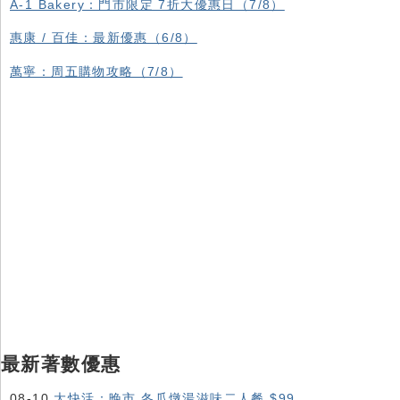
A-1 Bakery：門市限定 7折大優惠日（7/8）
惠康 / 百佳：最新優惠（6/8）
萬寧：周五購物攻略（7/8）
最新著數優惠
08-10
大快活：晚市 冬瓜燉湯滋味二人餐 $99