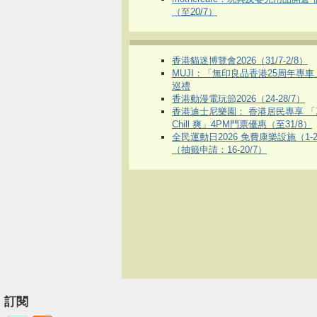
（至20/7）
香港貓迷博覽會2026（31/7-2/8）
MUJI：「無印良品香港25周年專
巡禮
香港動漫電玩節2026（24-28/7）
香港迪士尼樂園： 香港居民專享 「
Chill 爽」4PM門票優惠（至31/8）
全民運動日2026 免費康樂設施（1-2
（抽籤申請：16-20/7）
訂閱