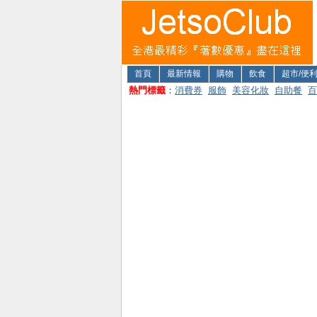
首頁
最新情報
購物
飲食
超市/便
熱門標籤
：
消費券
服飾
美容化妝
自助餐
百