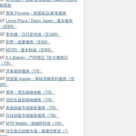
梭蛋糕
-07
實惠 Pricerite：精選家品/家電優惠
-07
Living Plaza / Daiso Japan：週末優惠
（至9/8）
-07
聖安娜：日日至抵價（至19/8）
-07
彩豐：迎夏優惠（至9/8）
-07
AEON：週末勁減（至9/8）
-07
A-1 Bakery：門市限定 7折大優惠日
（7/8）
-07
牙膏最新優惠（7/8）
-07
阿波羅 Appolo：果味雪條系列優惠（至
9/8）
-07
萬寧：周五購物攻略（7/8）
-07
屈臣氏最新購物優惠（7/8）
-07
惠康超級市場最新優惠（7/8）
-07
百佳超級市場最新優惠（7/8）
-07
MTR Mobile：港鐵即時賞（7/8）
-06
佳宝食品超級市場：週週佳驚喜（7-