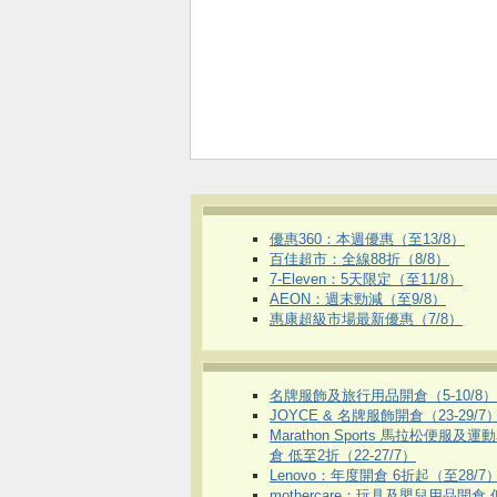
優惠360：本週優惠（至13/8）
百佳超市：全線88折（8/8）
7-Eleven：5天限定（至11/8）
AEON：週末勁減（至9/8）
惠康超級市場最新優惠（7/8）
名牌服飾及旅行用品開倉（5-10/8）
JOYCE & 名牌服飾開倉（23-29/7
Marathon Sports 馬拉松便服及
倉 低至2折（22-27/7）
Lenovo：年度開倉 6折起（至28/7
mothercare：玩具及嬰兒用品開倉