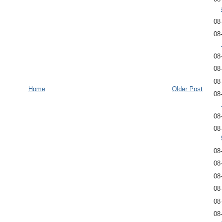
08
08
08
08
08
Home
Older Post
08
08
08
08
08
08
08
08
08