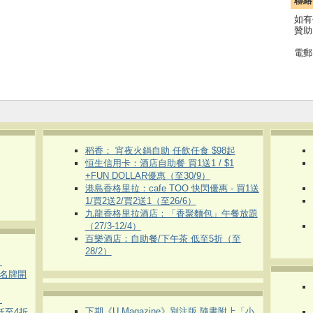
聯絡
如有
贊助
電郵
稻香： 宵夜火鍋自助 任飲任食 $98起
恒生信用卡：酒店自助餐 買1送1 / $1
+FUN DOLLAR優惠（至30/9）
港島香格里拉：cafe TOO 快閃優惠 - 買1送
1/買2送2/買2送1（至26/6）
九龍香格里拉酒店：「香聚麵包」午餐放題
（27/3-12/4）
百樂酒店：自助餐/下午茶 低至5折（至
28/2）
）
運動名牌開
）
下期《U Magazine》別注版 隨書附上「小
 低至4折