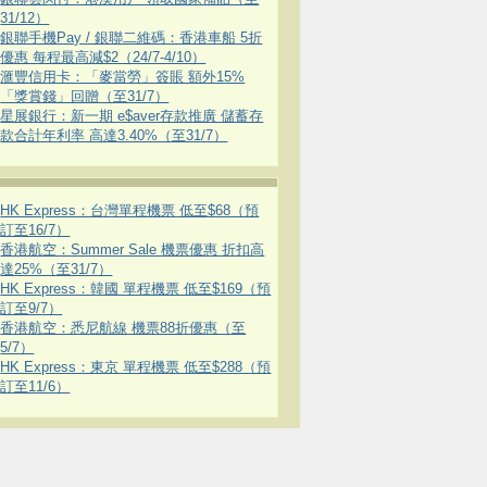
31/12）
銀聯手機Pay / 銀聯二維碼：香港車船 5折
優惠 每程最高減$2（24/7-4/10）
滙豐信用卡：「麥當勞」簽賬 額外15%
「獎賞錢」回贈（至31/7）
星展銀行：新一期 e$aver存款推廣 儲蓄存
款合計年利率 高達3.40%（至31/7）
HK Express：台灣單程機票 低至$68（預
訂至16/7）
香港航空：Summer Sale 機票優惠 折扣高
達25%（至31/7）
HK Express：韓國 單程機票 低至$169（預
訂至9/7）
香港航空：悉尼航線 機票88折優惠（至
5/7）
HK Express：東京 單程機票 低至$288（預
訂至11/6）