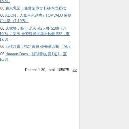
13/8）
-06
森永乳業：免費請你食 PARM雪糕批
-06
AEON：人氣角色巡禮 / TOPVALU 盛夏
好生活（7-19/8）
-06
大家樂：晚市 老火湯2人餐 $109（7-
10/8）/ 茶市 金蜜雞翼拼揚州炒飯 $32（至
17/8）
-06
百佳超市：指定會員 優先享88折（7/8）
-06
Häagen-Dazs ：雙球雪糕 買1送1（至
16/8）
Recent 1-30, total: 105075.
>>