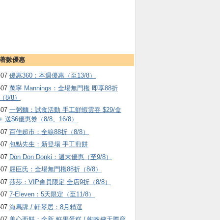
著數優惠
-07
優惠360：本週優惠（至13/8）
-07
萬寧 Mannings：全場無門檻 即享88折
（8/8）
-07
一粥麵：試食活動 手工鮮蝦雲吞 $29/盒
+ 送$6優惠券（8/8、16/8）
-07
百佳超市：全線88折（8/8）
-07
包點先生：新登場 手工煎餅
-07
Don Don Donki：週末優惠（至9/8）
-07
屈臣氏：全場無門檻88折（8/8）
-07
莎莎：VIP會員限定 全店9折（8/8）
-07
7-Eleven：5天限定（至11/8）
-07
海馬牌 / 軒琴居：8月精選
-07
美心西餅：全新 鮮果蛋糕 / 蜘蛛俠天際穿