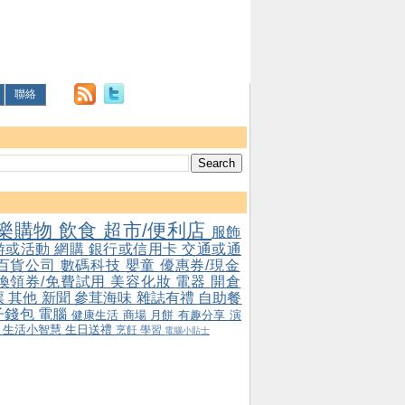
聯絡
樂購物
飲食
超市/便利店
服飾
游或活動
網購
銀行或信用卡
交通或通
百貨公司
數碼科技
嬰童
優惠券/現金
/換領券/免費試用
美容化妝
電器
開倉
票
其他
新聞
參茸海味
雜誌有禮
自助餐
子錢包
電腦
健康生活
商場
月餅
有趣分享
演
會
生活小智慧
生日送禮
烹飪
學習
電腦小貼士