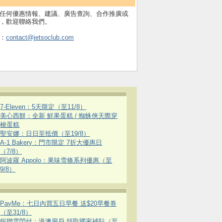
任何優惠情報、建議、廣告查詢、合作推廣或
，歡迎聯絡我們。
：
contact@jetsoclub.com
7-Eleven：5天限定（至11/8）
美心西餅：全新 鮮果蛋糕 / 蜘蛛俠天際穿
梭蛋糕
聖安娜：日日至抵價（至19/8）
A-1 Bakery：門市限定 7折大優惠日
（7/8）
阿波羅 Appolo：果味雪條系列優惠（至
9/8）
PayMe：七日內買五日早餐 送$20早餐券
（至31/8）
銀聯雲閃付：港澳用戶 領取國家補貼（至