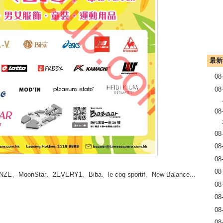
最新
08
08
08
08
08
08
08
onStar、2EVERY1、Biba、le coq sportif、New Balance...
08
08
08
08