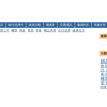
利店
銀行/信用卡
旅游/活動
優惠券
交通/通訊
數碼科技
有趣分享
貨公司
機票
開倉
電器
嬰童
雜誌有禮
生日送禮
健康生活
搜尋
分類
娛
旅
訊
券
機
電
唱