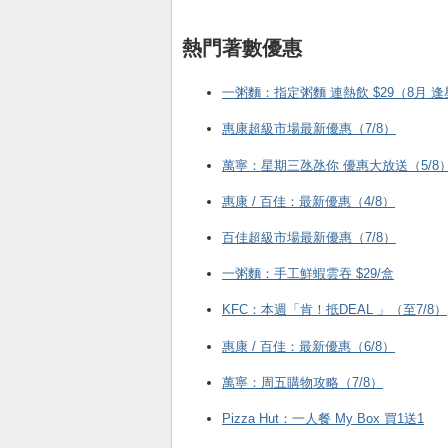
熱門著數優惠
一粥麵：指定粥麵 連熱飲 $29（8月 
惠康超級市場最新優惠（7/8）
萬寧：星期三氹氹你 優惠大放送（5/8
惠康 / 百佳：最新優惠（4/8）
百佳超級市場最新優惠（7/8）
一粥麵：手工鮮蝦雲吞 $29/盒
KFC ：本週「肯！抵DEAL 」（至7/8）
惠康 / 百佳：最新優惠（6/8）
萬寧：周五購物攻略（7/8）
Pizza Hut：一人餐 My Box 買1送1