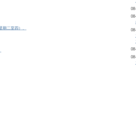
08
08
逢星期二至四）、
08
08
）
08