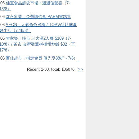
-06
佳宝食品超級市場：週週佳驚喜（7-
13/8）
-06
森永乳業：免費請你食 PARM雪糕批
-06
AEON：人氣角色巡禮 / TOPVALU 盛夏
好生活（7-19/8）
-06
大家樂：晚市 老火湯2人餐 $109（7-
10/8）/ 茶市 金蜜雞翼拼揚州炒飯 $32（至
17/8）
-06
百佳超市：指定會員 優先享88折（7/8）
Recent 1-30, total: 105076.
>>