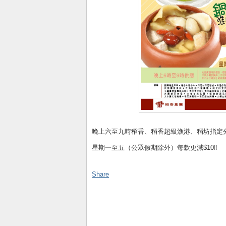
晚上六至九時稻香、稻香超級漁港、稻坊指定
星期一至五（公眾假期除外）每款更減$10‼
Share