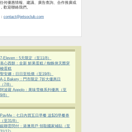
任何優惠情報、建議、廣告查詢、合作推廣或
，歡迎聯絡我們。
：
contact@jetsoclub.com
7-Eleven：5天限定（至11/8）
美心西餅：全新 鮮果蛋糕 / 蜘蛛俠天際穿
梭蛋糕
聖安娜：日日至抵價（至19/8）
A-1 Bakery：門市限定 7折大優惠日
（7/8）
阿波羅 Appolo：果味雪條系列優惠（至
9/8）
PayMe：七日內買五日早餐 送$20早餐券
（至31/8）
銀聯雲閃付：港澳用戶 領取國家補貼（至
31/12）