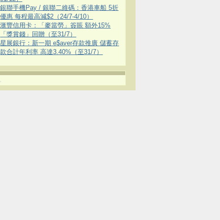
銀聯手機Pay / 銀聯二維碼：香港車船 5折
優惠 每程最高減$2（24/7-4/10）
滙豐信用卡：「麥當勞」簽賬 額外15%
「獎賞錢」回贈（至31/7）
星展銀行：新一期 e$aver存款推廣 儲蓄存
款合計年利率 高達3.40%（至31/7）
.