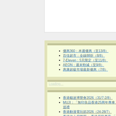
優惠360：本週優惠（至13/8）
百佳超市：全線88折（8/8）
7-Eleven：5天限定（至11/8）
AEON：週末勁減（至9/8）
惠康超級市場最新優惠（7/8）
Loading...
香港貓迷博覽會2026（31/7-2/8）
MUJI：「無印良品香港25周年專
巡禮
香港動漫電玩節2026（24-28/7）