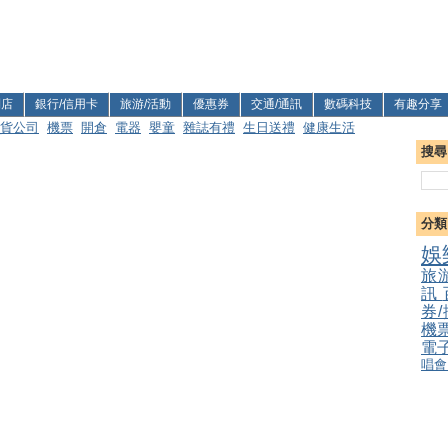
利店
銀行/信用卡
旅游/活動
優惠券
交通/通訊
數碼科技
有趣分享
貨公司
機票
開倉
電器
嬰童
雜誌有禮
生日送禮
健康生活
搜尋
分類
娛
旅
訊
券
機
電
唱