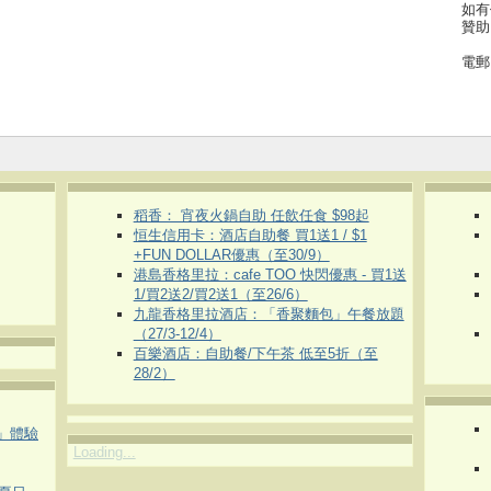
如有
贊助
電郵
稻香： 宵夜火鍋自助 任飲任食 $98起
恒生信用卡：酒店自助餐 買1送1 / $1
+FUN DOLLAR優惠（至30/9）
港島香格里拉：cafe TOO 快閃優惠 - 買1送
1/買2送2/買2送1（至26/6）
九龍香格里拉酒店：「香聚麵包」午餐放題
（27/3-12/4）
百樂酒店：自助餐/下午茶 低至5折（至
28/2）
車」體驗
Loading...