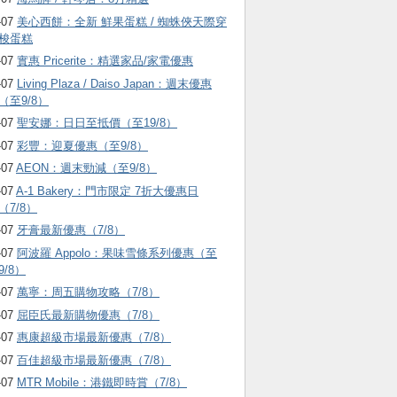
-07
美心西餅：全新 鮮果蛋糕 / 蜘蛛俠天際穿
梭蛋糕
-07
實惠 Pricerite：精選家品/家電優惠
-07
Living Plaza / Daiso Japan：週末優惠
（至9/8）
-07
聖安娜：日日至抵價（至19/8）
-07
彩豐：迎夏優惠（至9/8）
-07
AEON：週末勁減（至9/8）
-07
A-1 Bakery：門市限定 7折大優惠日
（7/8）
-07
牙膏最新優惠（7/8）
-07
阿波羅 Appolo：果味雪條系列優惠（至
9/8）
-07
萬寧：周五購物攻略（7/8）
-07
屈臣氏最新購物優惠（7/8）
-07
惠康超級市場最新優惠（7/8）
-07
百佳超級市場最新優惠（7/8）
-07
MTR Mobile：港鐵即時賞（7/8）