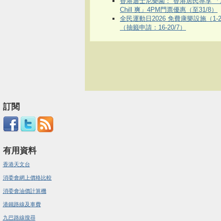
香港迪士尼樂園： 香港居民專享 「
Chill 爽」4PM門票優惠（至31/8）
全民運動日2026 免費康樂設施（1-2
（抽籤申請：16-20/7）
訂閱
有用資料
香港天文台
消委會網上價格比較
消委會油價計算機
港鐵路線及車費
九巴路線搜尋