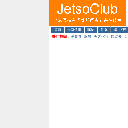
首頁
最新情報
購物
飲食
超市/便
熱門標籤
：
消費券
服飾
美容化妝
自助餐
百