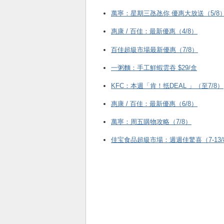
萬寧：星期三氹氹你 優惠大放送（5/8
惠康 / 百佳：最新優惠（4/8）
百佳超級市場最新優惠（7/8）
一粥麵：手工鮮蝦雲吞 $29/盒
KFC ：本週「肯！抵DEAL 」（至7/8）
惠康 / 百佳：最新優惠（6/8）
萬寧：周五購物攻略（7/8）
佳宝食品超級市場：週週佳驚喜（7-13/