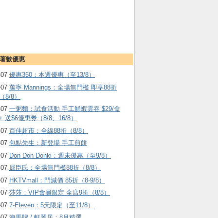
著數優惠
-07
優惠360：本週優惠（至13/8）
-07
萬寧 Mannings：全場無門檻 即享88折
（8/8）
-07
一粥麵：試食活動 手工鮮蝦雲吞 $29/盒
+ 送$6優惠券（8/8、16/8）
-07
百佳超市：全線88折（8/8）
-07
包點先生：新登場 手工煎餅
-07
Don Don Donki：週末優惠（至9/8）
-07
屈臣氏：全場無門檻88折（8/8）
-07
HKTVmall ：鬥減價 85折（8-9/8）
-07
莎莎：VIP會員限定 全店9折（8/8）
-07
7-Eleven：5天限定（至11/8）
-07
海馬牌 / 軒琴居：8月精選