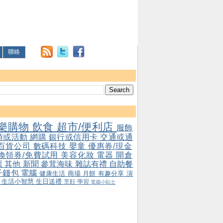
聯絡
樂購物
飲食
超市/便利店
服飾
游或活動
網購
銀行或信用卡
交通或通
百貨公司
數碼科技
嬰童
優惠券/現金
/換領券/免費試用
美容化妝
電器
開倉
票
其他
新聞
參茸海味
雜誌有禮
自助餐
子錢包
電腦
健康生活
商場
月餅
有趣分享
演
會
生活小智慧
生日送禮
烹飪
學習
電腦小貼士