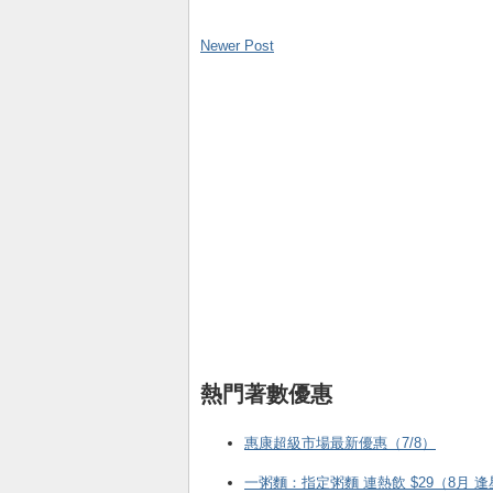
Newer Post
熱門著數優惠
惠康超級市場最新優惠（7/8）
一粥麵：指定粥麵 連熱飲 $29（8月 