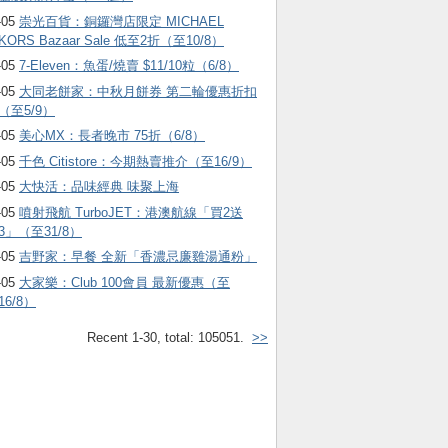
-05
崇光百貨：銅鑼灣店限定 MICHAEL
KORS Bazaar Sale 低至2折（至10/8）
-05
7-Eleven：魚蛋/燒賣 $11/10粒（6/8）
-05
大同老餅家：中秋月餅券 第二輪優惠折扣
（至5/9）
-05
美心MX：長者晚市 75折（6/8）
-05
千色 Citistore：今期熱賣推介（至16/9）
-05
大快活：品味經典 味聚上海
-05
噴射飛航 TurboJET：港澳航線「買2送
3」（至31/8）
-05
吉野家：早餐 全新「香濃忌廉雞湯通粉」
-05
大家樂：Club 100會員 最新優惠（至
16/8）
Recent 1-30, total: 105051.
>>