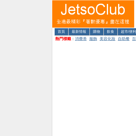
首頁
最新情報
購物
飲食
超市/便
熱門標籤
：
消費券
服飾
美容化妝
自助餐
百