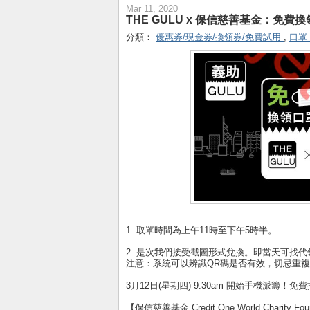
Mar 11, 2020
THE GULU x 保信慈善基金：免費換領
分類：
優惠券/現金券/換領券/免費試用
,
口罩
1. 取罩時間為上午11時至下午5時半。
2. 是次我們接受截圖形式兌換。即當天可找
注意：系統可以辨識QR碼是否有效，切忌重
3月12日(星期四) 9:30am 開始手機派籌！免
【保信慈善基金 Credit One World Charity F