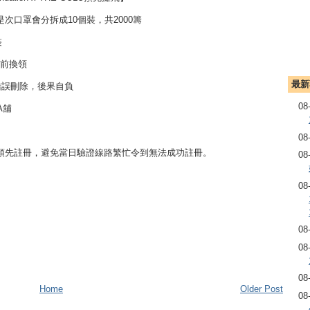
口罩會分拆成10個裝，共2000籌
裝
時前換領
最新
錯誤刪除，後果自負
08
A舖
08
預先註冊，避免當日驗證線路繁忙令到無法成功註冊。
08
08
08
08
08
Home
Older Post
08