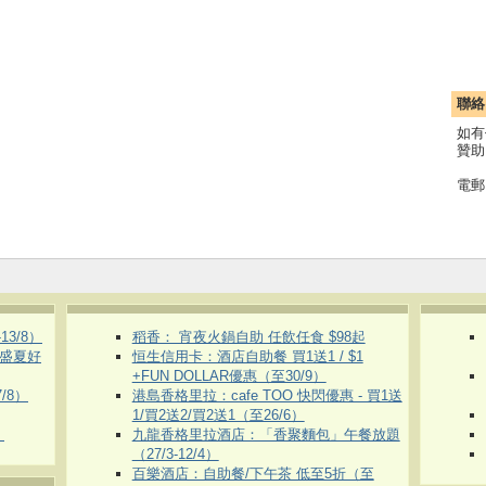
聯絡
如有
贊助
電郵
3/8）
稻香： 宵夜火鍋自助 任飲任食 $98起
 盛夏好
恒生信用卡：酒店自助餐 買1送1 / $1
+FUN DOLLAR優惠（至30/9）
/8）
港島香格里拉：cafe TOO 快閃優惠 - 買1送
1/買2送2/買2送1（至26/6）
）
九龍香格里拉酒店：「香聚麵包」午餐放題
（27/3-12/4）
百樂酒店：自助餐/下午茶 低至5折（至