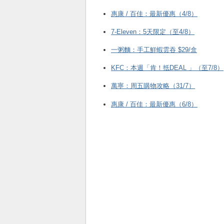
惠康 / 百佳：最新優惠（4/8）
7-Eleven：5天限定（至4/8）
一粥麵：手工鮮蝦雲吞 $29/盒
KFC ：本週「肯！抵DEAL 」（至7/8）
萬寧：周五購物攻略（31/7）
惠康 / 百佳：最新優惠（6/8）