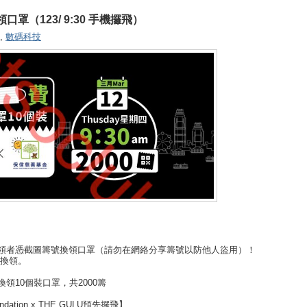
口罩（123/ 9:30 手機攞飛）
,
數碼科技
代領者憑截圖籌號換領口罩（請勿在網絡分享籌號以防他人盜用）！
複換領。
費換領10個裝口罩，共2000籌
oundation x THE GULU預先攞飛】