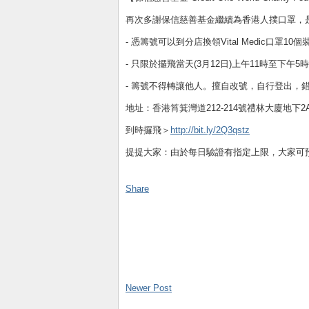
再次多謝保信慈善基金繼續為香港人撲口罩，是次
- 憑籌號可以到分店換領Vital Medic口罩10個
- 只限於攞飛當天(3月12日)上午11時至下午5
- 籌號不得轉讓他人。擅自改號，自行登出，
地址：香港筲箕灣道212-214號禮林大廈地下2
到時攞飛＞
http://bit.ly/2Q3qstz
提提大家：由於每日驗證有指定上限，大家可
Share
Newer Post