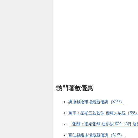
熱門著數優惠
惠康超級市場最新優惠（31/7）
萬寧：星期三氹氹你 優惠大放送（5/8
一粥麵：指定粥麵 連熱飲 $29（8月 
百佳超級市場最新優惠（31/7）