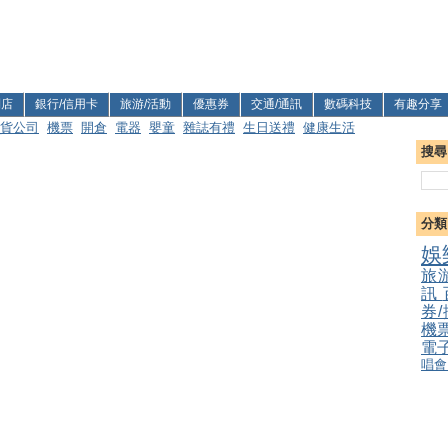
利店
銀行/信用卡
旅游/活動
優惠券
交通/通訊
數碼科技
有趣分享
貨公司
機票
開倉
電器
嬰童
雜誌有禮
生日送禮
健康生活
搜尋
分類
娛
旅
訊
券
機
電
唱