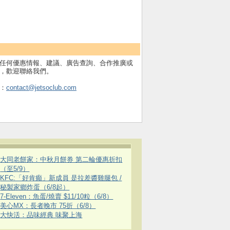
任何優惠情報、建議、廣告查詢、合作推廣或
，歡迎聯絡我們。
：
contact@jetsoclub.com
大同老餅家：中秋月餅券 第二輪優惠折扣
（至5/9）
KFC:「好肯癲」新成員 是拉差醬雞腿包 /
秘製家鄉炸蛋（6/8起）
7-Eleven：魚蛋/燒賣 $11/10粒（6/8）
美心MX：長者晚市 75折（6/8）
大快活：品味經典 味聚上海