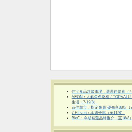
佳宝食品超級市場：週週佳驚喜（7-1
AEON：人氣角色巡禮 / TOPVALU
生活（7-19/8）
百佳超市：指定會員 優先享88折（7
7-Eleven：本週優惠（至11/8）
BigC：今期精選品牌推介（至18/8