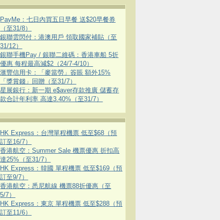
PayMe：七日內買五日早餐 送$20早餐券
（至31/8）
銀聯雲閃付：港澳用戶 領取國家補貼（至
31/12）
銀聯手機Pay / 銀聯二維碼：香港車船 5折
優惠 每程最高減$2（24/7-4/10）
滙豐信用卡：「麥當勞」簽賬 額外15%
「獎賞錢」回贈（至31/7）
星展銀行：新一期 e$aver存款推廣 儲蓄存
款合計年利率 高達3.40%（至31/7）
HK Express：台灣單程機票 低至$68（預
訂至16/7）
香港航空：Summer Sale 機票優惠 折扣高
達25%（至31/7）
HK Express：韓國 單程機票 低至$169（預
訂至9/7）
香港航空：悉尼航線 機票88折優惠（至
5/7）
HK Express：東京 單程機票 低至$288（預
訂至11/6）