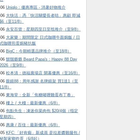
-06
Uniqlo：優惠專區 - 消暑好物推介
-06
大快活：憑「快活關愛長者咭」惠顧 即減
$6（至11/8）
-06
永安百貨：星期四至日至抵推介（至9/8）
-06
大家樂：期間限定 日式咖喱牛面焗飯 / 日
式咖喱煎蛋焗豬扒飯
-06
BigC：今期精選品牌推介（至18/8）
-06
鬍鬚爺爺 Beard Papa's：Happy 88 Day
2026（至9/8）
-06
松本清：德福廣場店 開幕優惠（至16/8）
-06
眼鏡88：周年感謝 名牌鏡架 買1送1（至
11/8）
-06
東海堂：全新「焦糖啫喱雞蛋布丁卷」
-06
樓上 / 大棧：最新優惠（6/8）
-06
包點先生：凍迷你菜肉包 $20/4個（指定
星期四）
-06
惠康 / 百佳：最新優惠（6/8）
-05
KFC:「好肯癲」新成員 是拉差醬雞腿包 /
秘製家鄉炸蛋（6/8起）