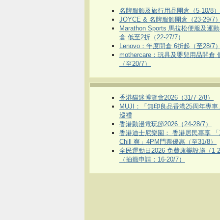
名牌服飾及旅行用品開倉（5-10/8）
JOYCE & 名牌服飾開倉（23-29/7
Marathon Sports 馬拉松便服及
倉 低至2折（22-27/7）
Lenovo：年度開倉 6折起（至28/7
mothercare：玩具及嬰兒用品開倉
（至20/7）
香港貓迷博覽會2026（31/7-2/8）
MUJI：「無印良品香港25周年專
巡禮
香港動漫電玩節2026（24-28/7）
香港迪士尼樂園： 香港居民專享 「
Chill 爽」4PM門票優惠（至31/8）
全民運動日2026 免費康樂設施（1-2
（抽籤申請：16-20/7）