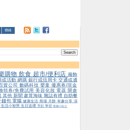
聯絡
樂購物
飲食
超市/便利店
服飾
游或活動
網購
銀行或信用卡
交通或通
百貨公司
數碼科技
嬰童
優惠券/現金
/換領券/免費試用
美容化妝
電器
開倉
票
其他
新聞
參茸海味
雜誌有禮
自助餐
子錢包
電腦
健康生活
商場
月餅
有趣分享
演
會
生活小智慧
生日送禮
烹飪
學習
電腦小貼士