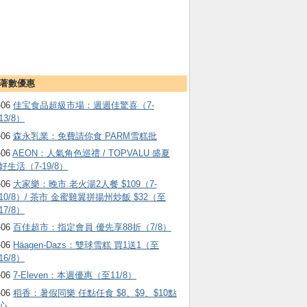
著數優惠
-06
佳宝食品超級市場：週週佳驚喜（7-
13/8）
-06
森永乳業：免費請你食 PARM雪糕批
-06
AEON：人氣角色巡禮 / TOPVALU 盛夏
好生活（7-19/8）
-06
大家樂：晚市 老火湯2人餐 $109（7-
10/8）/ 茶市 金蜜雞翼拼揚州炒飯 $32（至
17/8）
-06
百佳超市：指定會員 優先享88折（7/8）
-06
Häagen-Dazs ：雙球雪糕 買1送1（至
16/8）
-06
7-Eleven：本週優惠（至11/8）
-06
稻香：暑假同樂 任點任食 $8、$9、$10點
心