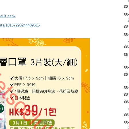
08
08
fault.aspx
osts/10157293244489615
08
08
08
08
08
08
08
08
08
08
08