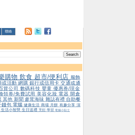
聯絡
樂購物
飲食
超市/便利店
服飾
游或活動
網購
銀行或信用卡
交通或通
百貨公司
數碼科技
嬰童
優惠券/現金
/換領券/免費試用
美容化妝
電器
開倉
票
其他
新聞
參茸海味
雜誌有禮
自助餐
子錢包
電腦
健康生活
商場
月餅
有趣分享
演
會
生活小智慧
生日送禮
烹飪
學習
電腦小貼士