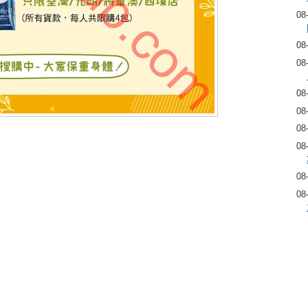
08
08
08
08
08
08
08
08
08