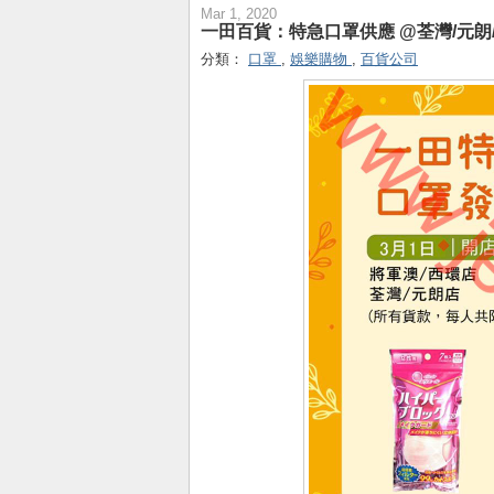
Mar 1, 2020
一田百貨：特急口罩供應 @荃灣/元朗/
分類：
口罩
,
娛樂購物
,
百貨公司