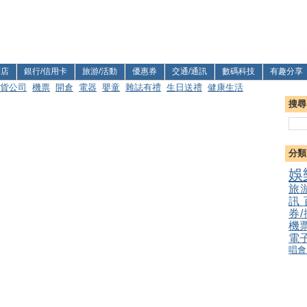
利店
銀行/信用卡
旅游/活動
優惠券
交通/通訊
數碼科技
有趣分享
貨公司
機票
開倉
電器
嬰童
雜誌有禮
生日送禮
健康生活
搜尋
分類
娛
旅
訊
券
機
電
唱