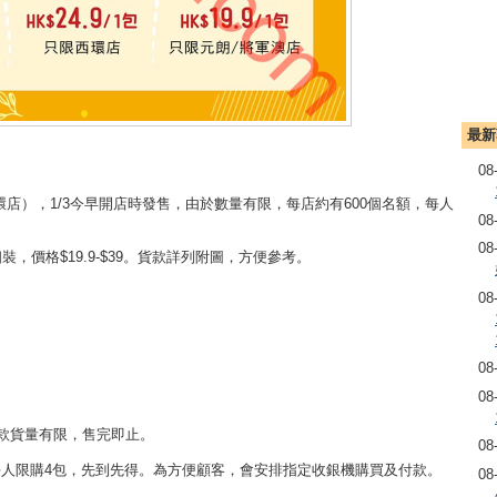
最新
08
環店），1/3今早開店時發售，由於數量有限，每店約有600個名額，每人
08
08
個裝，價格$19.9-$39。貨款詳列附圖，方便參考。
08
08
08
每款貨量有限，售完即止。
08
每人限購4包，先到先得。為方便顧客，會安排指定收銀機購買及付款。
08