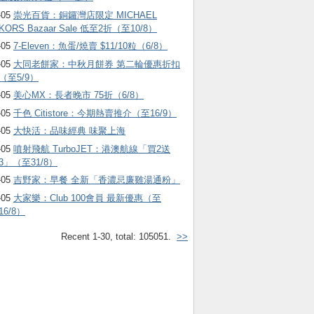
-05
崇光百貨：銅鑼灣店限定 MICHAEL
KORS Bazaar Sale 低至2折（至10/8）
-05
7-Eleven：魚蛋/燒賣 $11/10粒（6/8）
-05
大同老餅家：中秋月餅券 第二輪優惠折扣
（至5/9）
-05
美心MX：長者晚市 75折（6/8）
-05
千色 Citistore：今期熱賣推介（至16/9）
-05
大快活：品味經典 味聚上海
-05
噴射飛航 TurboJET：港澳航線「買2送
3」（至31/8）
-05
吉野家：早餐 全新「香濃忌廉雞湯通粉」
-05
大家樂：Club 100會員 最新優惠（至
16/8）
Recent 1-30, total: 105051.
>>