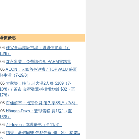
著數優惠
-06
佳宝食品超級市場：週週佳驚喜（7-
13/8）
-06
森永乳業：免費請你食 PARM雪糕批
-06
AEON：人氣角色巡禮 / TOPVALU 盛夏
好生活（7-19/8）
-06
大家樂：晚市 老火湯2人餐 $109（7-
10/8）/ 茶市 金蜜雞翼拼揚州炒飯 $32（至
17/8）
-06
百佳超市：指定會員 優先享88折（7/8）
-06
Häagen-Dazs ：雙球雪糕 買1送1（至
16/8）
-06
7-Eleven：本週優惠（至11/8）
-06
稻香：暑假同樂 任點任食 $8、$9、$10點
心