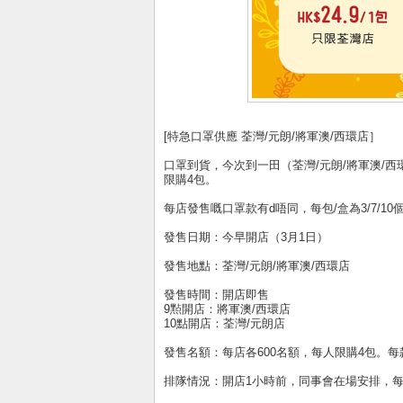
[特急口罩供應 荃灣/元朗/將軍澳/西環店］
口罩到貨，今次到一田（荃灣/元朗/將軍澳/西
限購4包。
每店發售嘅口罩款有d唔同，每包/盒為3/7/10
發售日期：今早開店（3月1日）
發售地點：荃灣/元朗/將軍澳/西環店
發售時間：開店即售
9㸃開店：將軍澳/西環店
10點開店：荃灣/元朗店
發售名額：每店各600名額，每人限購4包。
排隊情況：開店1小時前，同事會在場安排，