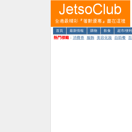
首頁
最新情報
購物
飲食
超市/便
熱門標籤
：
消費券
服飾
美容化妝
自助餐
百