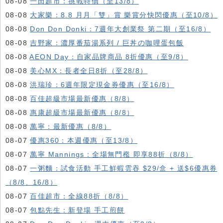
08-08
一田超市：挑戰特價（至13/8）
08-08
大家樂：8.8 月月「雙」賞 樂賞分快閃優惠（至10/8）
08-08
Don Don Donki：7週年大創業祭 第二期（至16/8）
08-08
吉野家：濃厚番茄湯系列 / 巨丼の咖哩蛋包飯
08-08
AEON Day：自家品牌商品 8折優惠（至9/8）
08-08
美心MX：長者全日8折（至28/8）
08-08
洪瑞珍：6週年限定現金券優惠（至16/8）
08-08
百佳超級市場最新優惠（8/8）
08-08
惠康超級市場最新優惠（8/8）
08-08
萬寧：最新優惠（8/8）
08-07
優惠360：本週優惠（至13/8）
08-07
萬寧 Mannings：全場無門檻 即享88折（8/8）
08-07
一粥麵：試食活動 手工鮮蝦雲吞 $29/盒 + 送$6優惠券
（8/8、16/8）
08-07
百佳超市：全線88折（8/8）
08-07
包點先生：新登場 手工煎餅