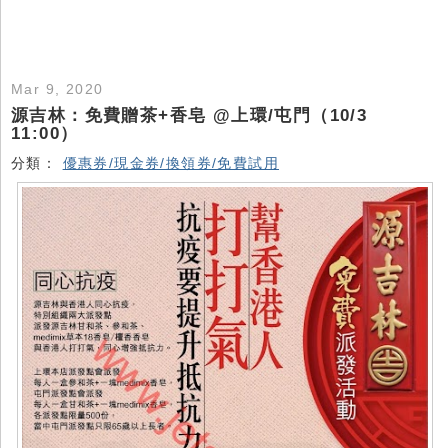
Mar 9, 2020
源吉林：免費贈茶+香皂 @上環/屯門（10/3
11:00）
分類：
優惠券/現金券/換領券/免費試用