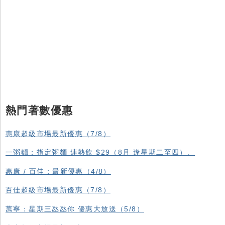
熱門著數優惠
惠康超級市場最新優惠（7/8）
一粥麵：指定粥麵 連熱飲 $29（8月 逢星期二至四）、
惠康 / 百佳：最新優惠（4/8）
百佳超級市場最新優惠（7/8）
萬寧：星期三氹氹你 優惠大放送（5/8）