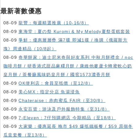
最新著數優惠
08-09
龍豐：每週精選推廣（10-16/8）
08-09
東海堂：夏の祭 Kuromi & My Melody夏祭蛋糕套裝
08-09
爭鮮：優惠層層疊 滿7碟 即減1碟 / 換購《俄羅斯方
塊》周邊精品（10/8起）
08-09
奇華餅家：迪士尼米奇與好友系列 中秋月餅禮盒 / noc
咖啡月餅 / 研香港式甜品麻糬月餅 / 康維他麥蘆卡蜂蜜軟心奶
皇月餅 / 茶餐廳風味奶皇月餅 / 國窖1573濃香月餅
08-09
OK便利店：會員至抵價（至12/8）
08-09
美心MX：指定分店 魚湯浸魚
08-09
Chateraise：赤肉蜜瓜 FAIR（至30/8）
08-09
永安百貨：游泳及戶外服飾特集（至31/8）
08-09
7-Eleven：7仔預購網店 今期精品（至18/8）
08-09
大家樂：優惠延長 晚市 $49 爆抵鐵板餐 / $59 原個冬
瓜盅套餐（至13/8）