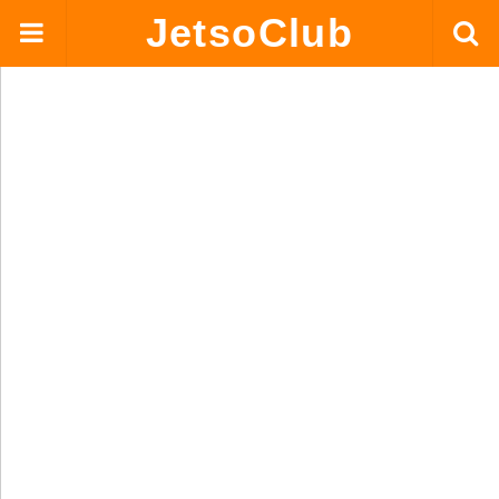
JetsoClub