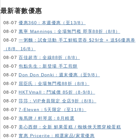
最新著數優惠
08-07
優惠360：本週優惠（至13/8）
08-07
萬寧 Mannings：全場無門檻 即享88折（8/8）
08-07
一粥麵：試食活動 手工鮮蝦雲吞 $29/盒 + 送$6優惠券
（8/8、16/8）
08-07
百佳超市：全線88折（8/8）
08-07
包點先生：新登場 手工煎餅
08-07
Don Don Donki：週末優惠（至9/8）
08-07
屈臣氏：全場無門檻88折（8/8）
08-07
HKTVmall ：鬥減價 85折（8-9/8）
08-07
莎莎：VIP會員限定 全店9折（8/8）
08-07
7-Eleven：5天限定（至11/8）
08-07
海馬牌 / 軒琴居：8月精選
08-07
美心西餅：全新 鮮果蛋糕 / 蜘蛛俠天際穿梭蛋糕
08-07
實惠 Pricerite：精選家品/家電優惠