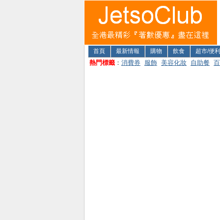
首頁
最新情報
購物
飲食
超市/便
熱門標籤
：
消費券
服飾
美容化妝
自助餐
百