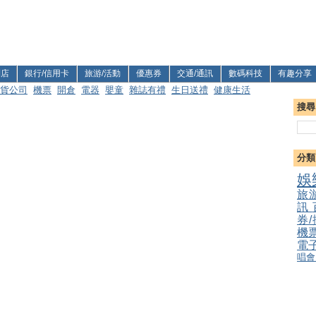
利店
銀行/信用卡
旅游/活動
優惠券
交通/通訊
數碼科技
有趣分享
貨公司
機票
開倉
電器
嬰童
雜誌有禮
生日送禮
健康生活
搜尋
分類
娛
旅
訊
券
機
電
唱