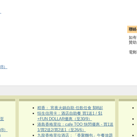
）
聯絡
如有
贊助
電郵
/8）
稻香： 宵夜火鍋自助 任飲任食 $98起
恒生信用卡：酒店自助餐 買1送1 / $1
（至
+FUN DOLLAR優惠（至30/9）
港島香格里拉：cafe TOO 快閃優惠 - 買1送
/8）
1/買2送2/買2送1（至26/6）
）
九龍香格里拉酒店：「香聚麵包」午餐放題