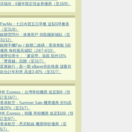
洪瑞珍：6週年限定現金券優惠（至16/8）
PayMe：七日內買五日早餐 送$20早餐券
（至31/8）
銀聯雲閃付：港澳用戶 領取國家補貼（至
31/12）
銀聯手機Pay / 銀聯二維碼：香港車船 5折
優惠 每程最高減$2（24/7-4/10）
滙豐信用卡：「麥當勞」簽賬 額外15%
「獎賞錢」回贈（至31/7）
星展銀行：新一期 e$aver存款推廣 儲蓄存
款合計年利率 高達3.40%（至31/7）
HK Express：台灣單程機票 低至$68（預
訂至16/7）
香港航空：Summer Sale 機票優惠 折扣高
達25%（至31/7）
HK Express：韓國 單程機票 低至$169（預
訂至9/7）
香港航空：悉尼航線 機票88折優惠（至
5/7）