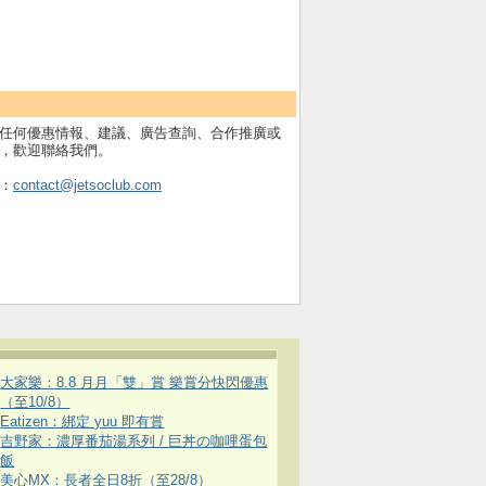
任何優惠情報、建議、廣告查詢、合作推廣或
，歡迎聯絡我們。
：
contact@jetsoclub.com
大家樂：8.8 月月「雙」賞 樂賞分快閃優惠
（至10/8）
Eatizen：綁定 yuu 即有賞
吉野家：濃厚番茄湯系列 / 巨丼の咖哩蛋包
飯
美心MX：長者全日8折（至28/8）