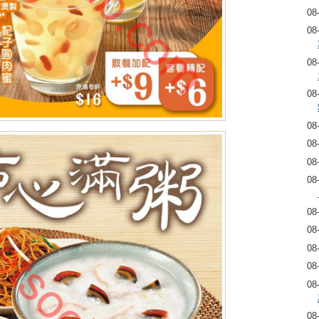
08
08
08
08
08
08
08
08
08
08
08
08
08
08