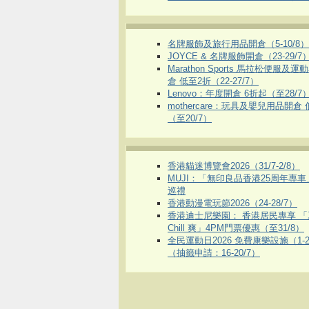
名牌服飾及旅行用品開倉（5-10/8）
JOYCE & 名牌服飾開倉（23-29/7
Marathon Sports 馬拉松便服及
倉 低至2折（22-27/7）
Lenovo：年度開倉 6折起（至28/7
mothercare：玩具及嬰兒用品開倉
（至20/7）
香港貓迷博覽會2026（31/7-2/8）
MUJI：「無印良品香港25周年專
巡禮
香港動漫電玩節2026（24-28/7）
香港迪士尼樂園： 香港居民專享 「
Chill 爽」4PM門票優惠（至31/8）
全民運動日2026 免費康樂設施（1-2
（抽籤申請：16-20/7）