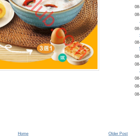
08
08
08
08
08
08
08
08
08
Home
Older Post