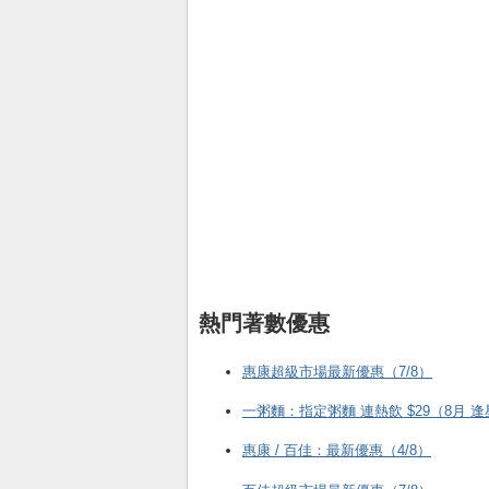
熱門著數優惠
惠康超級市場最新優惠（7/8）
一粥麵：指定粥麵 連熱飲 $29（8月 
惠康 / 百佳：最新優惠（4/8）