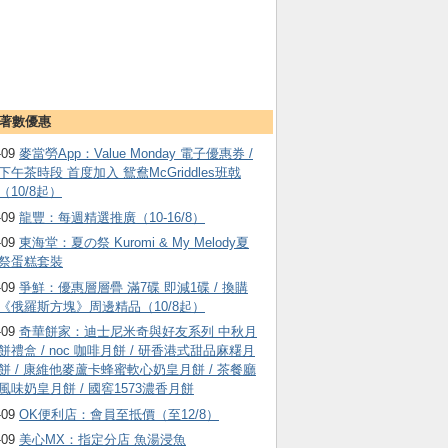
著數優惠
-09
麥當勞App：Value Monday 電子優惠券 /
下午茶時段 首度加入 鴛鴦McGriddles班戟
（10/8起）
-09
龍豐：每週精選推廣（10-16/8）
-09
東海堂：夏の祭 Kuromi & My Melody夏
祭蛋糕套裝
-09
爭鮮：優惠層層疊 滿7碟 即減1碟 / 換購
《俄羅斯方塊》周邊精品（10/8起）
-09
奇華餅家：迪士尼米奇與好友系列 中秋月
餅禮盒 / noc 咖啡月餅 / 研香港式甜品麻糬月
餅 / 康維他麥蘆卡蜂蜜軟心奶皇月餅 / 茶餐廳
風味奶皇月餅 / 國窖1573濃香月餅
-09
OK便利店：會員至抵價（至12/8）
-09
美心MX：指定分店 魚湯浸魚