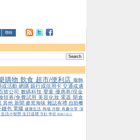
聯絡
樂購物
飲食
超市/便利店
服飾
游或活動
網購
銀行或信用卡
交通或通
百貨公司
數碼科技
嬰童
優惠券/現金
/換領券/免費試用
美容化妝
電器
開倉
票
其他
新聞
參茸海味
雜誌有禮
自助餐
子錢包
電腦
健康生活
商場
月餅
有趣分享
演
會
生活小智慧
生日送禮
烹飪
學習
電腦小貼士