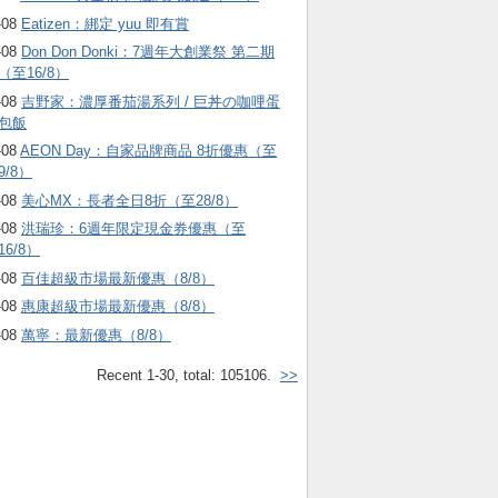
-08
Eatizen：綁定 yuu 即有賞
-08
Don Don Donki：7週年大創業祭 第二期
（至16/8）
-08
吉野家：濃厚番茄湯系列 / 巨丼の咖哩蛋
包飯
-08
AEON Day：自家品牌商品 8折優惠（至
9/8）
-08
美心MX：長者全日8折（至28/8）
-08
洪瑞珍：6週年限定現金券優惠（至
16/8）
-08
百佳超級市場最新優惠（8/8）
-08
惠康超級市場最新優惠（8/8）
-08
萬寧：最新優惠（8/8）
Recent 1-30, total: 105106.
>>