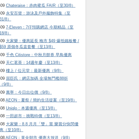
-09
Chateraise：赤肉蜜瓜 FAIR（至30/8）
-09
永安百貨：游泳及戶外服飾特集（至
31/8）
-09
7-Eleven：7仔預購網店 今期精品（至
18/8）
-09
大家樂：優惠延長 晚市 $49 爆抵鐵板餐 /
$59 原個冬瓜盅套餐（至13/8）
-09
千色 Citistore：中秋月餅券 早鳥優惠
-09
天仁茗茶：14週年慶（至13/8）
-09
樓上 / 位元堂：最新優惠（9/8）
-09
屈臣氏：網店加碼 全場無門檻88折
（9/8）
-09
萬寧：今日出位價（9/8）
-08
AEON：夏祭 / 簡約生活提案（至19/8）
-08
Uniqlo：本週優惠（至13/8）
-08
一田超市：挑戰特價（至13/8）
-08
大家樂：8.8 月月「雙」賞 樂賞分快閃優
惠（至10/8）
-08
AEON：黃金朝市 優惠大放送（9/8）