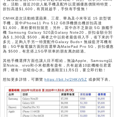
收」活動，接近20款人氣手機及配件以震撼優惠價限時特賣，
折扣高達$1,600，有買就趁手，手快有手慢無！
CMHK是次活動精選蘋果、三星、華為及小米等近 15 款型號
手機，當中iPhone11 Pro 512 GB淨機價出機折扣高達
$1,600，果粉要特別留意；另外，當中亦不乏新款 5G 旗艦手
機 Samsung Galaxy S20及Galaxy Note20，折扣金額分別
為$ 1,300及 $500，兩者之中以前者最值得入手，省下來的千
多元，足夠入手另一特賣配件Galaxy Buds+ 無線藍牙耳機有
餘；5G平板電腦方面則首選華為MatePad Pro 5G，折扣優惠
為 $500，有意搭上5G早班車的朋友萬勿錯過。
其他手機選擇方面也讓人目不暇給，無論Apple、Samsung以
至Nokia、vivo和小米都應有盡有，共有超過10款機種任君選
擇，梗有一款啱你心水。優惠期至11月5日，要立即行動﹗
想知更多詳情，可瀏覽
https://bit.ly/2HKjV5Z
或参閱下表。