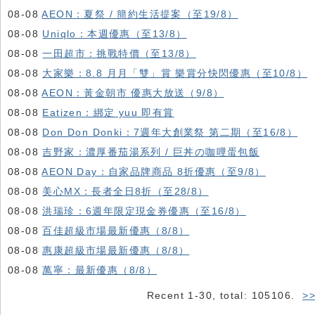
08-08
AEON：夏祭 / 簡約生活提案（至19/8）
08-08
Uniqlo：本週優惠（至13/8）
08-08
一田超市：挑戰特價（至13/8）
08-08
大家樂：8.8 月月「雙」賞 樂賞分快閃優惠（至10/8）
08-08
AEON：黃金朝市 優惠大放送（9/8）
08-08
Eatizen：綁定 yuu 即有賞
08-08
Don Don Donki：7週年大創業祭 第二期（至16/8）
08-08
吉野家：濃厚番茄湯系列 / 巨丼の咖哩蛋包飯
08-08
AEON Day：自家品牌商品 8折優惠（至9/8）
08-08
美心MX：長者全日8折（至28/8）
08-08
洪瑞珍：6週年限定現金券優惠（至16/8）
08-08
百佳超級市場最新優惠（8/8）
08-08
惠康超級市場最新優惠（8/8）
08-08
萬寧：最新優惠（8/8）
Recent 1-30, total: 105106.
>