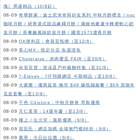
塊》周邊精品（10/8起）
08-09
奇華餅家：迪士尼米奇與好友系列 中秋月餅禮盒 / noc
咖啡月餅 / 研香港式甜品麻糬月餅 / 康維他麥蘆卡蜂蜜軟心奶
皇月餅 / 茶餐廳風味奶皇月餅 / 國窖1573濃香月餅
08-09
OK便利店：會員至抵價（至12/8）
08-09
美心MX：指定分店 魚湯浸魚
08-09
Chateraise：赤肉蜜瓜 FAIR（至30/8）
08-09
永安百貨：游泳及戶外服飾特集（至31/8）
08-09
7-Eleven：7仔預購網店 今期精品（至18/8）
08-09
大家樂：優惠延長 晚市 $49 爆抵鐵板餐 / $59 原個冬
瓜盅套餐（至13/8）
08-09
千色 Citistore：中秋月餅券 早鳥優惠
08-09
天仁茗茶：14週年慶（至13/8）
08-09
樓上 / 位元堂：最新優惠（9/8）
08-09
屈臣氏：網店加碼 全場無門檻88折（9/8）
08-09
萬寧：今日出位價（9/8）