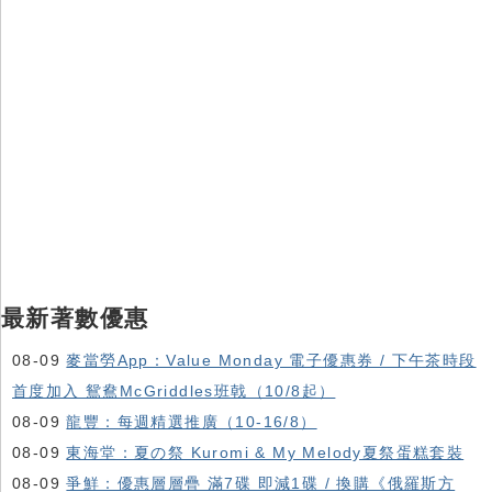
最新著數優惠
08-09
麥當勞App：Value Monday 電子優惠券 / 下午茶時段
首度加入 鴛鴦McGriddles班戟（10/8起）
08-09
龍豐：每週精選推廣（10-16/8）
08-09
東海堂：夏の祭 Kuromi & My Melody夏祭蛋糕套裝
08-09
爭鮮：優惠層層疊 滿7碟 即減1碟 / 換購《俄羅斯方