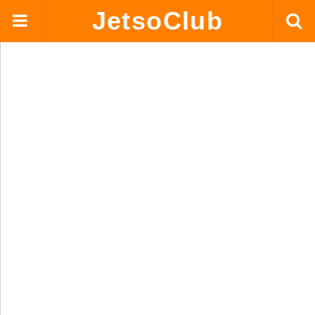
JetsoClub