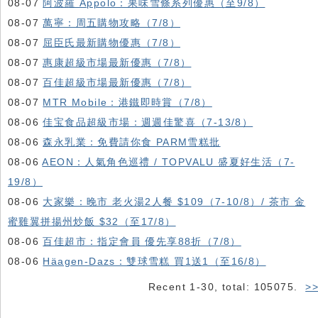
08-07
阿波羅 Appolo：果味雪條系列優惠（至9/8）
08-07
萬寧：周五購物攻略（7/8）
08-07
屈臣氏最新購物優惠（7/8）
08-07
惠康超級市場最新優惠（7/8）
08-07
百佳超級市場最新優惠（7/8）
08-07
MTR Mobile：港鐵即時賞（7/8）
08-06
佳宝食品超級市場：週週佳驚喜（7-13/8）
08-06
森永乳業：免費請你食 PARM雪糕批
08-06
AEON：人氣角色巡禮 / TOPVALU 盛夏好生活（7-
19/8）
08-06
大家樂：晚市 老火湯2人餐 $109（7-10/8）/ 茶市 金
蜜雞翼拼揚州炒飯 $32（至17/8）
08-06
百佳超市：指定會員 優先享88折（7/8）
08-06
Häagen-Dazs ：雙球雪糕 買1送1（至16/8）
Recent 1-30, total: 105075.
>