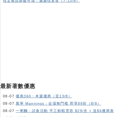
佳宝食品超級市場：週週佳驚喜（7-13/8）
最新著數優惠
08-07
優惠360：本週優惠（至13/8）
08-07
萬寧 Mannings：全場無門檻 即享88折（8/8）
08-07
一粥麵：試食活動 手工鮮蝦雲吞 $29/盒 + 送$6優惠券