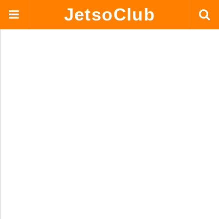
JetsoClub