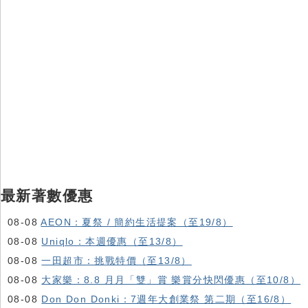
最新著數優惠
08-08
AEON：夏祭 / 簡約生活提案（至19/8）
08-08
Uniqlo：本週優惠（至13/8）
08-08
一田超市：挑戰特價（至13/8）
08-08
大家樂：8.8 月月「雙」賞 樂賞分快閃優惠（至10/8）
08-08
Don Don Donki：7週年大創業祭 第二期（至16/8）