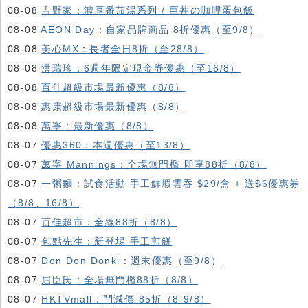
08-08
吉野家：濃厚番茄湯系列 / 巨丼の咖哩蛋包飯
08-08
AEON Day：自家品牌商品 8折優惠（至9/8）
08-08
美心MX：長者全日8折（至28/8）
08-08
洪瑞珍：6週年限定現金券優惠（至16/8）
08-08
百佳超級市場最新優惠（8/8）
08-08
惠康超級市場最新優惠（8/8）
08-08
萬寧：最新優惠（8/8）
08-07
優惠360：本週優惠（至13/8）
08-07
萬寧 Mannings：全場無門檻 即享88折（8/8）
08-07
一粥麵：試食活動 手工鮮蝦雲吞 $29/盒 + 送$6優惠券
（8/8、16/8）
08-07
百佳超市：全線88折（8/8）
08-07
包點先生：新登場 手工煎餅
08-07
Don Don Donki：週末優惠（至9/8）
08-07
屈臣氏：全場無門檻88折（8/8）
08-07
HKTVmall ：鬥減價 85折（8-9/8）