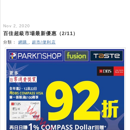
Nov 2, 2020
百佳超級市場最新優惠（2/11）
分類：
網購
,
超市/便利店