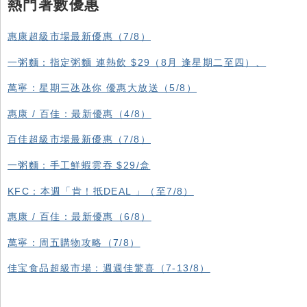
熱門著數優惠
惠康超級市場最新優惠（7/8）
一粥麵：指定粥麵 連熱飲 $29（8月 逢星期二至四）、
萬寧：星期三氹氹你 優惠大放送（5/8）
惠康 / 百佳：最新優惠（4/8）
百佳超級市場最新優惠（7/8）
一粥麵：手工鮮蝦雲吞 $29/盒
KFC ：本週「肯！抵DEAL 」（至7/8）
惠康 / 百佳：最新優惠（6/8）
萬寧：周五購物攻略（7/8）
佳宝食品超級市場：週週佳驚喜（7-13/8）