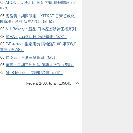
-05
AEON：尖沙咀店 嶄新面貌 精彩體驗（至
16/8）
-05
麥當勞：期間限定「KITKAT 呂宋芒威化
味新地」系列 @甜品站（5/8起）
-05
A-1 Bakery：新品 日本產蛋沙律王者系列
-05
IKEA：yuu會員日 95折優惠（5/8）
-05
7-Eleven：指定店舖 購物滿$100 即享8折
優惠（至7/8）
-05
屈臣氏：星期三樂賞日（5/8）
-05
萬寧：星期三氹氹你 優惠大放送（5/8）
-05
MTR Mobile：港鐵即時賞（5/8）
Recent 1-30, total: 105043.
>>