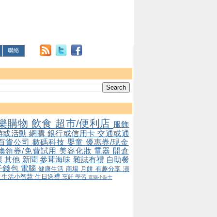
聯絡
樂購物
飲食
超市/便利店
服飾
游或活動
網購
銀行或信用卡
交通或通
百貨公司
數碼科技
嬰童
優惠券/現金
/換領券/免費試用
美容化妝
電器
開倉
票
其他
新聞
參茸海味
雜誌有禮
自助餐
子錢包
電腦
健康生活
商場
月餅
有趣分享
演
會
生活小智慧
生日送禮
烹飪
學習
電腦小貼士