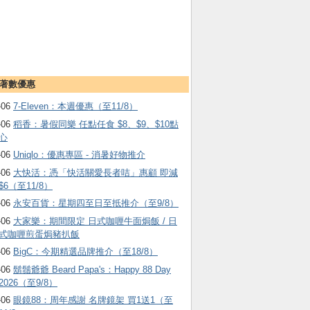
著數優惠
-06
7-Eleven：本週優惠（至11/8）
-06
稻香：暑假同樂 任點任食 $8、$9、$10點
心
-06
Uniqlo：優惠專區 - 消暑好物推介
-06
大快活：憑「快活關愛長者咭」惠顧 即減
$6（至11/8）
-06
永安百貨：星期四至日至抵推介（至9/8）
-06
大家樂：期間限定 日式咖喱牛面焗飯 / 日
式咖喱煎蛋焗豬扒飯
-06
BigC：今期精選品牌推介（至18/8）
-06
鬍鬚爺爺 Beard Papa's：Happy 88 Day
2026（至9/8）
-06
眼鏡88：周年感謝 名牌鏡架 買1送1（至