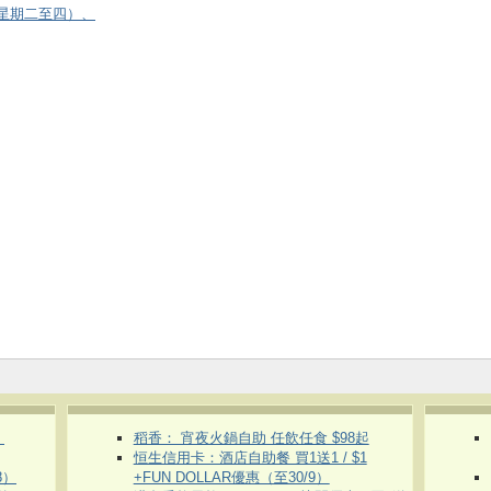
逢星期二至四）、
）
稻香： 宵夜火鍋自助 任飲任食 $98起
恒生信用卡：酒店自助餐 買1送1 / $1
8）
+FUN DOLLAR優惠（至30/9）