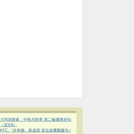
大同老餅家：中秋月餅券 第二輪優惠折扣
（至5/9）
KFC:「好肯癲」新成員 是拉差醬雞腿包 /