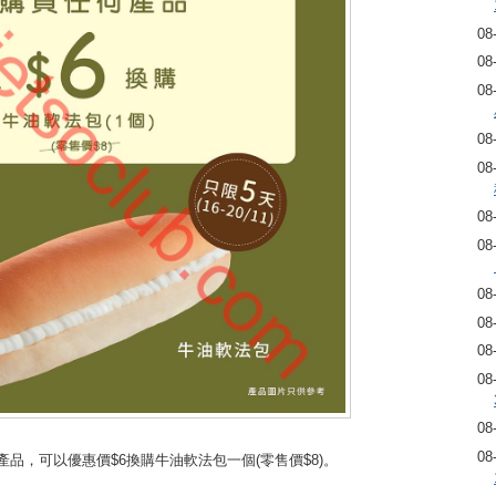
08
08
08
08
08
08
08
08
08
08
08
08
08
產品，可以優惠價$6換購牛油軟法包一個(零售價$8)。