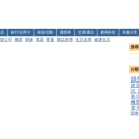
利店
銀行/信用卡
旅游/活動
優惠券
交通/通訊
數碼科技
有趣分享
貨公司
機票
開倉
電器
嬰童
雜誌有禮
生日送禮
健康生活
搜尋
分類
娛
旅
訊
券
機
電
唱