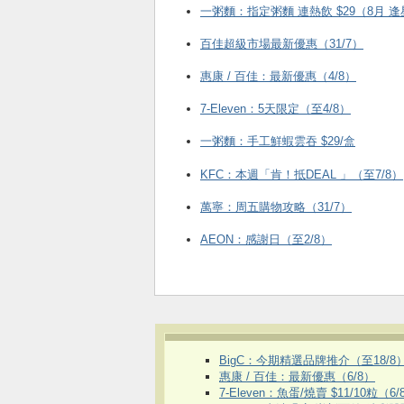
一粥麵：指定粥麵 連熱飲 $29（8月 
百佳超級市場最新優惠（31/7）
惠康 / 百佳：最新優惠（4/8）
7-Eleven：5天限定（至4/8）
一粥麵：手工鮮蝦雲吞 $29/盒
KFC ：本週「肯！抵DEAL 」（至7/8）
萬寧：周五購物攻略（31/7）
AEON：感謝日（至2/8）
BigC：今期精選品牌推介（至18/8
惠康 / 百佳：最新優惠（6/8）
7-Eleven：魚蛋/燒賣 $11/10粒（6/