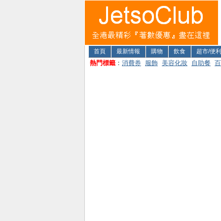
首頁
最新情報
購物
飲食
超市/便
熱門標籤
：
消費券
服飾
美容化妝
自助餐
百