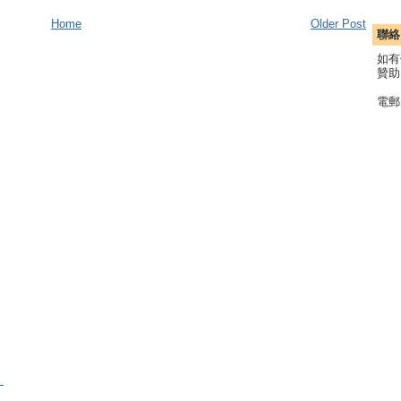
Home
Older Post
聯絡
如有
贊助
電郵
）