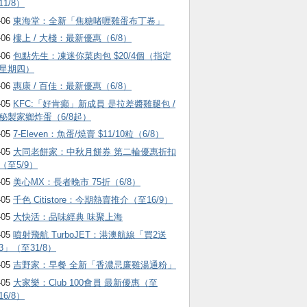
11/8）
-06
東海堂：全新「焦糖啫喱雞蛋布丁卷」
-06
樓上 / 大棧：最新優惠（6/8）
-06
包點先生：凍迷你菜肉包 $20/4個（指定
星期四）
-06
惠康 / 百佳：最新優惠（6/8）
-05
KFC:「好肯癲」新成員 是拉差醬雞腿包 /
秘製家鄉炸蛋（6/8起）
-05
7-Eleven：魚蛋/燒賣 $11/10粒（6/8）
-05
大同老餅家：中秋月餅券 第二輪優惠折扣
（至5/9）
-05
美心MX：長者晚市 75折（6/8）
-05
千色 Citistore：今期熱賣推介（至16/9）
-05
大快活：品味經典 味聚上海
-05
噴射飛航 TurboJET：港澳航線「買2送
3」（至31/8）
-05
吉野家：早餐 全新「香濃忌廉雞湯通粉」
-05
大家樂：Club 100會員 最新優惠（至
16/8）