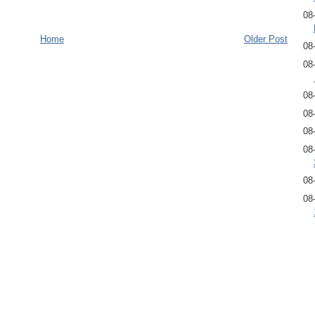
08
Home
Older Post
08
08
08
08
08
08
08
08