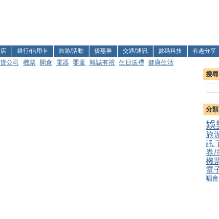
利店
銀行/信用卡
旅游/活動
優惠券
交通/通訊
數碼科技
有趣分享
貨公司
機票
開倉
電器
嬰童
雜誌有禮
生日送禮
健康生活
搜尋
分類
娛
旅
訊
券
機
電
唱