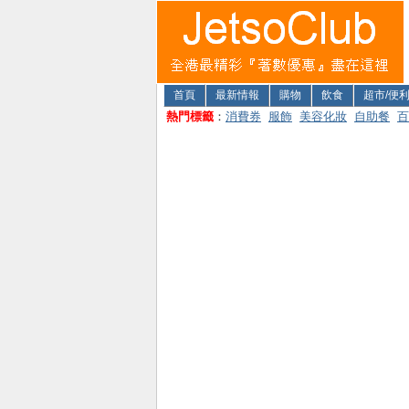
首頁
最新情報
購物
飲食
超市/便
熱門標籤
：
消費券
服飾
美容化妝
自助餐
百