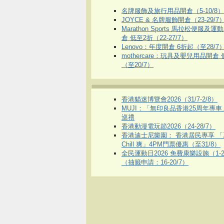
名牌服飾及旅行用品開倉（5-10/8）
JOYCE & 名牌服飾開倉（23-29/7
Marathon Sports 馬拉松便服及
倉 低至2折（22-27/7）
Lenovo：年度開倉 6折起（至28/7
mothercare：玩具及嬰兒用品開倉
（至20/7）
香港貓迷博覽會2026（31/7-2/8）
MUJI：「無印良品香港25周年專
巡禮
香港動漫電玩節2026（24-28/7）
香港迪士尼樂園： 香港居民專享 「
Chill 爽」4PM門票優惠（至31/8）
全民運動日2026 免費康樂設施（1-2
（抽籤申請：16-20/7）