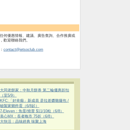
任何優惠情報、建議、廣告查詢、合作推廣或
，歡迎聯絡我們。
：
contact@jetsoclub.com
大同老餅家：中秋月餅券 第二輪優惠折扣
（至5/9）
KFC:「好肯癲」新成員 是拉差醬雞腿包 /
秘製家鄉炸蛋（6/8起）
7-Eleven：魚蛋/燒賣 $11/10粒（6/8）
美心MX：長者晚市 75折（6/8）
大快活：品味經典 味聚上海