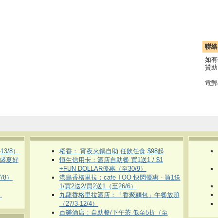
聯絡
如有
贊助
電郵
3/8）
稻香： 宵夜火鍋自助 任飲任食 $98起
 盛夏好
恒生信用卡：酒店自助餐 買1送1 / $1
+FUN DOLLAR優惠（至30/9）
/8）
港島香格里拉：cafe TOO 快閃優惠 - 買1送
1/買2送2/買2送1（至26/6）
）
九龍香格里拉酒店：「香聚麵包」午餐放題
（27/3-12/4）
百樂酒店：自助餐/下午茶 低至5折（至