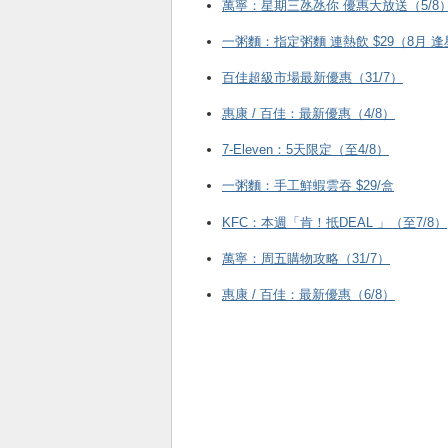
萬寧：星期三氹氹你 優惠大放送（5/8
一粥麵：指定粥麵 連熱飲 $29（8月 
百佳超級市場最新優惠（31/7）
惠康 / 百佳：最新優惠（4/8）
7-Eleven：5天限定（至4/8）
一粥麵：手工鮮蝦雲吞 $29/盒
KFC ：本週「肯！抵DEAL 」（至7/8）
萬寧：周五購物攻略（31/7）
惠康 / 百佳：最新優惠（6/8）