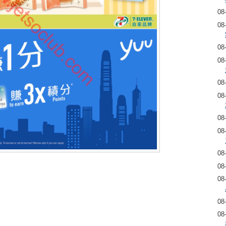
08
08
08
08
08
08
08
08
08
08
08
08
08