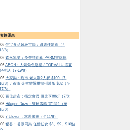
著數優惠
-06
佳宝食品超級市場：週週佳驚喜（7-
13/8）
-06
森永乳業：免費請你食 PARM雪糕批
-06
AEON：人氣角色巡禮 / TOPVALU 盛夏
好生活（7-19/8）
-06
大家樂：晚市 老火湯2人餐 $109（7-
10/8）/ 茶市 金蜜雞翼拼揚州炒飯 $32（至
17/8）
-06
百佳超市：指定會員 優先享88折（7/8）
-06
Häagen-Dazs ：雙球雪糕 買1送1（至
16/8）
-06
7-Eleven：本週優惠（至11/8）
-06
稻香：暑假同樂 任點任食 $8、$9、$10點
心