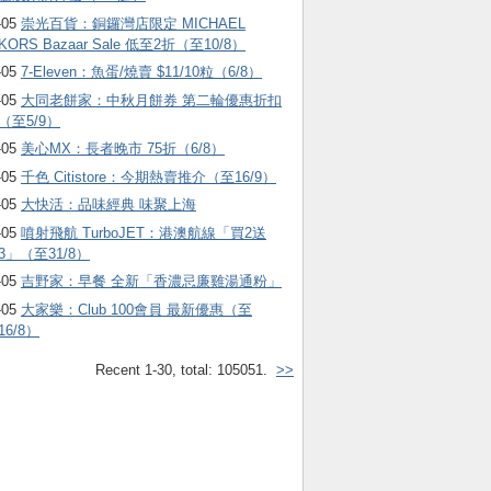
-05
崇光百貨：銅鑼灣店限定 MICHAEL
KORS Bazaar Sale 低至2折（至10/8）
-05
7-Eleven：魚蛋/燒賣 $11/10粒（6/8）
-05
大同老餅家：中秋月餅券 第二輪優惠折扣
（至5/9）
-05
美心MX：長者晚市 75折（6/8）
-05
千色 Citistore：今期熱賣推介（至16/9）
-05
大快活：品味經典 味聚上海
-05
噴射飛航 TurboJET：港澳航線「買2送
3」（至31/8）
-05
吉野家：早餐 全新「香濃忌廉雞湯通粉」
-05
大家樂：Club 100會員 最新優惠（至
16/8）
Recent 1-30, total: 105051.
>>