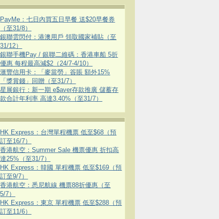
PayMe：七日內買五日早餐 送$20早餐券
（至31/8）
銀聯雲閃付：港澳用戶 領取國家補貼（至
31/12）
銀聯手機Pay / 銀聯二維碼：香港車船 5折
優惠 每程最高減$2（24/7-4/10）
滙豐信用卡：「麥當勞」簽賬 額外15%
「獎賞錢」回贈（至31/7）
星展銀行：新一期 e$aver存款推廣 儲蓄存
款合計年利率 高達3.40%（至31/7）
HK Express：台灣單程機票 低至$68（預
訂至16/7）
香港航空：Summer Sale 機票優惠 折扣高
達25%（至31/7）
HK Express：韓國 單程機票 低至$169（預
訂至9/7）
香港航空：悉尼航線 機票88折優惠（至
5/7）
HK Express：東京 單程機票 低至$288（預
訂至11/6）