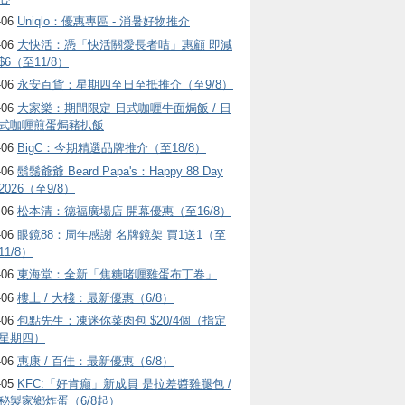
-06
Uniqlo：優惠專區 - 消暑好物推介
-06
大快活：憑「快活關愛長者咭」惠顧 即減
$6（至11/8）
-06
永安百貨：星期四至日至抵推介（至9/8）
-06
大家樂：期間限定 日式咖喱牛面焗飯 / 日
式咖喱煎蛋焗豬扒飯
-06
BigC：今期精選品牌推介（至18/8）
-06
鬍鬚爺爺 Beard Papa's：Happy 88 Day
2026（至9/8）
-06
松本清：德福廣場店 開幕優惠（至16/8）
-06
眼鏡88：周年感謝 名牌鏡架 買1送1（至
11/8）
-06
東海堂：全新「焦糖啫喱雞蛋布丁卷」
-06
樓上 / 大棧：最新優惠（6/8）
-06
包點先生：凍迷你菜肉包 $20/4個（指定
星期四）
-06
惠康 / 百佳：最新優惠（6/8）
-05
KFC:「好肯癲」新成員 是拉差醬雞腿包 /
秘製家鄉炸蛋（6/8起）