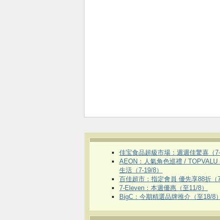
佳宝食品超級市場：週週佳驚喜（7-1
AEON：人氣角色巡禮 / TOPVALU
生活（7-19/8）
百佳超市：指定會員 優先享88折（7
7-Eleven：本週優惠（至11/8）
BigC：今期精選品牌推介（至18/8