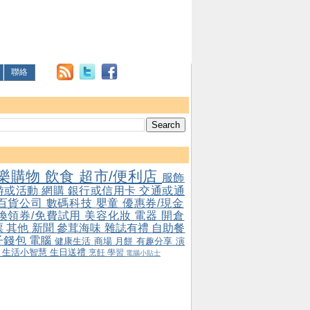
聯絡
樂購物
飲食
超市/便利店
服飾
游或活動
網購
銀行或信用卡
交通或通
百貨公司
數碼科技
嬰童
優惠券/現金
/換領券/免費試用
美容化妝
電器
開倉
票
其他
新聞
參茸海味
雜誌有禮
自助餐
子錢包
電腦
健康生活
商場
月餅
有趣分享
演
會
生活小智慧
生日送禮
烹飪
學習
電腦小貼士