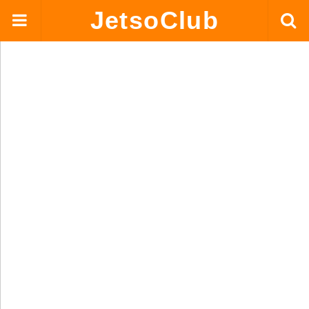
JetsoClub