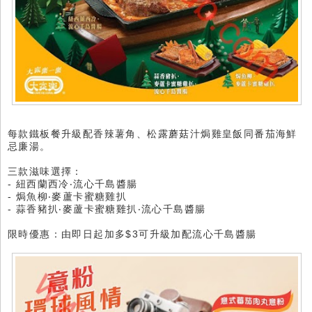
每款鐵板餐升級配香辣薯角、松露蘑菇汁焗雞皇飯同番茄海鮮
忌廉湯。
三款滋味選擇：
- 紐西蘭西冷‧流心千島醬腸
- 焗魚柳‧麥蘆卡蜜糖雞扒
- 蒜香豬扒‧麥蘆卡蜜糖雞扒‧流心千島醬腸
限時優惠：由即日起加多$3可升級加配流心千島醬腸