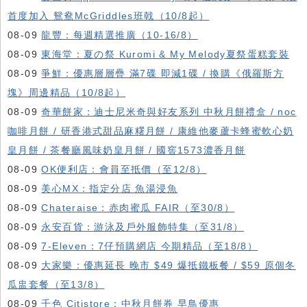
首度加入 鴛鴦McGriddles班戟（10/8起）
08-09
龍豐：每週精選推廣（10-16/8）
08-09
東海堂：夏の祭 Kuromi & My Melody夏祭蛋糕套裝
08-09
爭鮮：優惠層層疊 滿7碟 即減1碟 / 換購《俄羅斯方
塊》周邊精品（10/8起）
08-09
奇華餅家：迪士尼米奇與好友系列 中秋月餅禮盒 / noc
咖啡月餅 / 研香港式甜品麻糬月餅 / 康維他麥蘆卡蜂蜜軟心奶
皇月餅 / 茶餐廳風味奶皇月餅 / 國窖1573濃香月餅
08-09
OK便利店：會員至抵價（至12/8）
08-09
美心MX：指定分店 魚湯浸魚
08-09
Chateraise：赤肉蜜瓜 FAIR（至30/8）
08-09
永安百貨：游泳及戶外服飾特集（至31/8）
08-09
7-Eleven：7仔預購網店 今期精品（至18/8）
08-09
大家樂：優惠延長 晚市 $49 爆抵鐵板餐 / $59 原個冬
瓜盅套餐（至13/8）
08-09
千色 Citistore：中秋月餅券 早鳥優惠