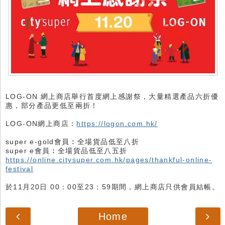
LOG-ON 網上商店舉行首度網上感謝祭，大量精選產品六折優
惠，部分產品更低至兩折！
LOG-ON網上商店：
https://logon.com.hk/
super e-gold會員︰全場貨品低至八折
super e會員︰全場貨品低至八五折
https://online.citysuper.com.hk/pages/thankful-online-
festival
於11月20日 00：00至23：59期間，網上商店只供會員結帳。
Home