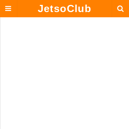
JetsoClub