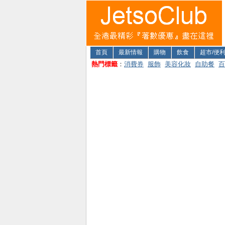
首頁
最新情報
購物
飲食
超市/便
熱門標籤
：
消費券
服飾
美容化妝
自助餐
百