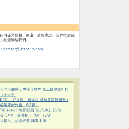
任何優惠情報、建議、廣告查詢、合作推廣或
，歡迎聯絡我們。
：
contact@jetsoclub.com
大同老餅家：中秋月餅券 第二輪優惠折扣
（至5/9）
KFC:「好肯癲」新成員 是拉差醬雞腿包 /
秘製家鄉炸蛋（6/8起）
7-Eleven：魚蛋/燒賣 $11/10粒（6/8）
美心MX：長者晚市 75折（6/8）
大快活：品味經典 味聚上海