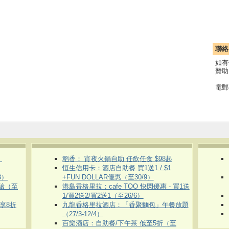
聯絡
如有
贊助
電郵
）
稻香： 宵夜火鍋自助 任飲任食 $98起
恒生信用卡：酒店自助餐 買1送1 / $1
8）
+FUN DOLLAR優惠（至30/9）
體驗（至
港島香格里拉：cafe TOO 快閃優惠 - 買1送
1/買2送2/買2送1（至26/6）
即享8折
九龍香格里拉酒店：「香聚麵包」午餐放題
（27/3-12/4）
百樂酒店：自助餐/下午茶 低至5折（至