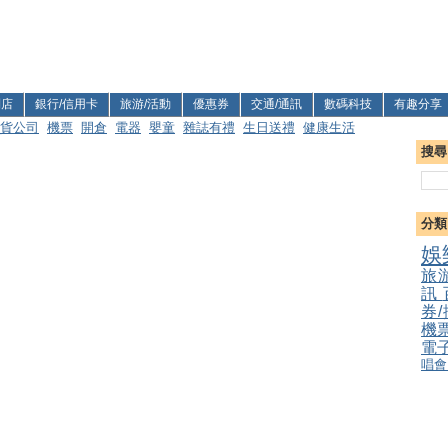
利店
銀行/信用卡
旅游/活動
優惠券
交通/通訊
數碼科技
有趣分享
貨公司
機票
開倉
電器
嬰童
雜誌有禮
生日送禮
健康生活
搜尋
分類
娛
旅
訊
券
機
電
唱