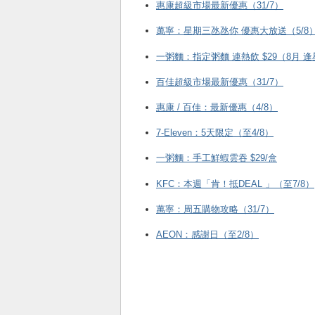
惠康超級市場最新優惠（31/7）
萬寧：星期三氹氹你 優惠大放送（5/8
一粥麵：指定粥麵 連熱飲 $29（8月 
百佳超級市場最新優惠（31/7）
惠康 / 百佳：最新優惠（4/8）
7-Eleven：5天限定（至4/8）
一粥麵：手工鮮蝦雲吞 $29/盒
KFC ：本週「肯！抵DEAL 」（至7/8）
萬寧：周五購物攻略（31/7）
AEON：感謝日（至2/8）