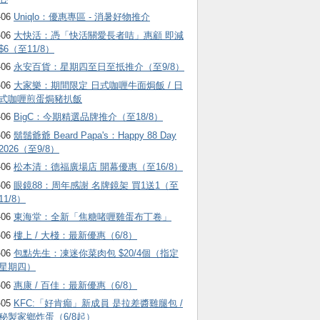
-06
Uniqlo：優惠專區 - 消暑好物推介
-06
大快活：憑「快活關愛長者咭」惠顧 即減
$6（至11/8）
-06
永安百貨：星期四至日至抵推介（至9/8）
-06
大家樂：期間限定 日式咖喱牛面焗飯 / 日
式咖喱煎蛋焗豬扒飯
-06
BigC：今期精選品牌推介（至18/8）
-06
鬍鬚爺爺 Beard Papa's：Happy 88 Day
2026（至9/8）
-06
松本清：德福廣場店 開幕優惠（至16/8）
-06
眼鏡88：周年感謝 名牌鏡架 買1送1（至
11/8）
-06
東海堂：全新「焦糖啫喱雞蛋布丁卷」
-06
樓上 / 大棧：最新優惠（6/8）
-06
包點先生：凍迷你菜肉包 $20/4個（指定
星期四）
-06
惠康 / 百佳：最新優惠（6/8）
-05
KFC:「好肯癲」新成員 是拉差醬雞腿包 /
秘製家鄉炸蛋（6/8起）