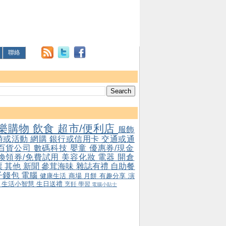
聯絡
樂購物
飲食
超市/便利店
服飾
游或活動
網購
銀行或信用卡
交通或通
百貨公司
數碼科技
嬰童
優惠券/現金
/換領券/免費試用
美容化妝
電器
開倉
票
其他
新聞
參茸海味
雜誌有禮
自助餐
子錢包
電腦
健康生活
商場
月餅
有趣分享
演
會
生活小智慧
生日送禮
烹飪
學習
電腦小貼士