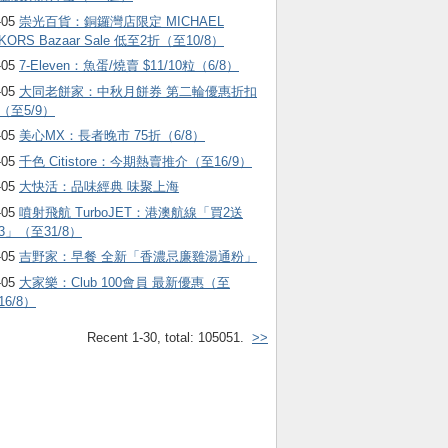
-05
崇光百貨：銅鑼灣店限定 MICHAEL
KORS Bazaar Sale 低至2折（至10/8）
-05
7-Eleven：魚蛋/燒賣 $11/10粒（6/8）
-05
大同老餅家：中秋月餅券 第二輪優惠折扣
（至5/9）
-05
美心MX：長者晚市 75折（6/8）
-05
千色 Citistore：今期熱賣推介（至16/9）
-05
大快活：品味經典 味聚上海
-05
噴射飛航 TurboJET：港澳航線「買2送
3」（至31/8）
-05
吉野家：早餐 全新「香濃忌廉雞湯通粉」
-05
大家樂：Club 100會員 最新優惠（至
16/8）
Recent 1-30, total: 105051.
>>