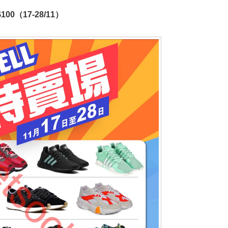
00（17-28/11）