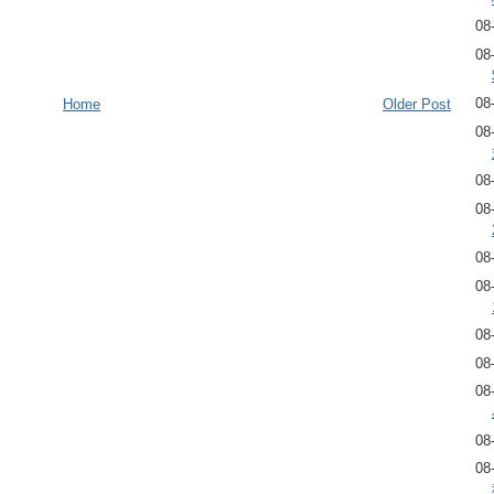
08
08
08
Home
Older Post
08
08
08
08
08
08
08
08
08
08