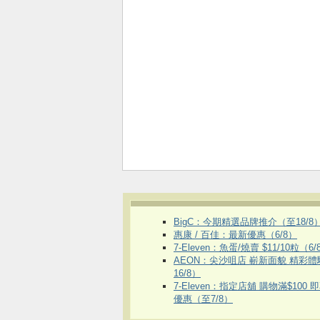
BigC：今期精選品牌推介（至18/8
惠康 / 百佳：最新優惠（6/8）
7-Eleven：魚蛋/燒賣 $11/10粒（6/
AEON：尖沙咀店 嶄新面貌 精彩
16/8）
7-Eleven：指定店舖 購物滿$100 
優惠（至7/8）