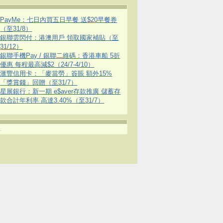
PayMe：七日內買五日早餐 送$20早餐券
（至31/8）
銀聯雲閃付：港澳用戶 領取國家補貼（至
31/12）
銀聯手機Pay / 銀聯二維碼：香港車船 5折
優惠 每程最高減$2（24/7-4/10）
滙豐信用卡：「麥當勞」簽賬 額外15%
「獎賞錢」回贈（至31/7）
星展銀行：新一期 e$aver存款推廣 儲蓄存
款合計年利率 高達3.40%（至31/7）
.