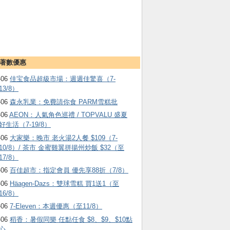
著數優惠
-06
佳宝食品超級市場：週週佳驚喜（7-
13/8）
-06
森永乳業：免費請你食 PARM雪糕批
-06
AEON：人氣角色巡禮 / TOPVALU 盛夏
好生活（7-19/8）
-06
大家樂：晚市 老火湯2人餐 $109（7-
10/8）/ 茶市 金蜜雞翼拼揚州炒飯 $32（至
17/8）
-06
百佳超市：指定會員 優先享88折（7/8）
-06
Häagen-Dazs ：雙球雪糕 買1送1（至
16/8）
-06
7-Eleven：本週優惠（至11/8）
-06
稻香：暑假同樂 任點任食 $8、$9、$10點
心