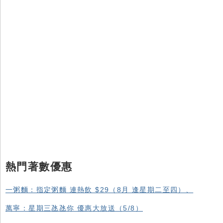
熱門著數優惠
一粥麵：指定粥麵 連熱飲 $29（8月 逢星期二至四）、
萬寧：星期三氹氹你 優惠大放送（5/8）