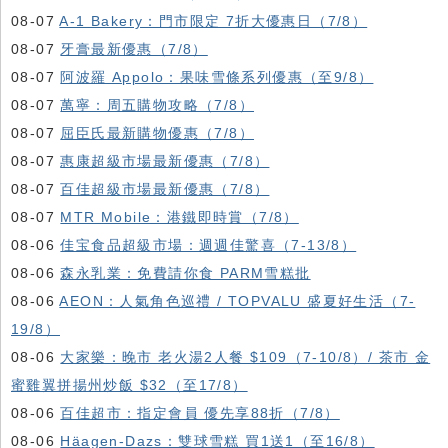
08-07
A-1 Bakery：門市限定 7折大優惠日（7/8）
08-07
牙膏最新優惠（7/8）
08-07
阿波羅 Appolo：果味雪條系列優惠（至9/8）
08-07
萬寧：周五購物攻略（7/8）
08-07
屈臣氏最新購物優惠（7/8）
08-07
惠康超級市場最新優惠（7/8）
08-07
百佳超級市場最新優惠（7/8）
08-07
MTR Mobile：港鐵即時賞（7/8）
08-06
佳宝食品超級市場：週週佳驚喜（7-13/8）
08-06
森永乳業：免費請你食 PARM雪糕批
08-06
AEON：人氣角色巡禮 / TOPVALU 盛夏好生活（7-
19/8）
08-06
大家樂：晚市 老火湯2人餐 $109（7-10/8）/ 茶市 金
蜜雞翼拼揚州炒飯 $32（至17/8）
08-06
百佳超市：指定會員 優先享88折（7/8）
08-06
Häagen-Dazs ：雙球雪糕 買1送1（至16/8）