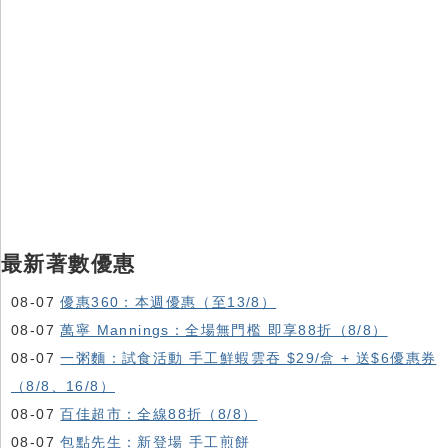
最新著數優惠
08-07
優惠360：本週優惠（至13/8）
08-07
萬寧 Mannings：全場無門檻 即享88折（8/8）
08-07
一粥麵：試食活動 手工鮮蝦雲吞 $29/盒 + 送$6優惠券
（8/8、16/8）
08-07
百佳超市：全線88折（8/8）
08-07
包點先生：新登場 手工煎餅