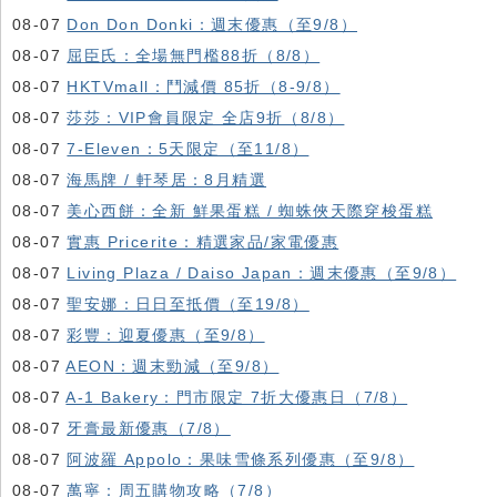
08-07
Don Don Donki：週末優惠（至9/8）
08-07
屈臣氏：全場無門檻88折（8/8）
08-07
HKTVmall ：鬥減價 85折（8-9/8）
08-07
莎莎：VIP會員限定 全店9折（8/8）
08-07
7-Eleven：5天限定（至11/8）
08-07
海馬牌 / 軒琴居：8月精選
08-07
美心西餅：全新 鮮果蛋糕 / 蜘蛛俠天際穿梭蛋糕
08-07
實惠 Pricerite：精選家品/家電優惠
08-07
Living Plaza / Daiso Japan：週末優惠（至9/8）
08-07
聖安娜：日日至抵價（至19/8）
08-07
彩豐：迎夏優惠（至9/8）
08-07
AEON：週末勁減（至9/8）
08-07
A-1 Bakery：門市限定 7折大優惠日（7/8）
08-07
牙膏最新優惠（7/8）
08-07
阿波羅 Appolo：果味雪條系列優惠（至9/8）
08-07
萬寧：周五購物攻略（7/8）