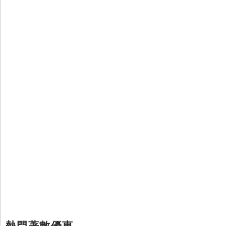
熱門著數優惠